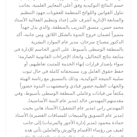
حسم النتائج التوكيدية وفق أعلى المعايير العلمية، بجانب
تناول القوانين واللوائح المنظمة للعقوبات.​جهود التنظيم
والمتابعة الإدارية ​أشرف على إعداد وتنظيم الفعالية الأستاذ
محمد حسن، منسق التدريب بالمنطقة، والذي بذل جهداً
متميزاً لضمان خروج الندوة بالشكل اللائق.​ ومن جانبه، أكد
الدكتور مصباح سرحان، مدير عام الموارد البشرية
بالمنطقة الوسطى بأسيوط، على الدور الحاسم للإدارة في
متابعة نتائج التحاليل، واتخاذ الإجراءات القانونية الصارمة؛
سواء بإصدار قرارات إنهاء الخدمة للمثبت تعاطيهم، أو
حفظ حقوق العامل ورد مستحقاته كاملة في حال ثبوت
سلبية النتيجة التوكيدية، وذلك بالتنسيق مع رئاسة الهيئة
والجهات الطبية.​حضور قيادي واسع​شهدت الندوة حضوراً
مكثفاً من قيادات وعاملي المنطقة الوسطى بأسيوط، وفي
مقدمتهم:​المهندس خالد (مدير عام البنية الأساسية).​
المهندس راني (مدير عام التشغيل).​الأستاذ هاني بخيت
(مدير عام التسويق والمبيعات للمسافات القصيرة).​الأستاذ
حمادة محمود (مدير إدارة الأجور والمرتبات).​إلى جانب
لفيف من رؤساء الأقسام والورش والعاملين.​تأتي هذه