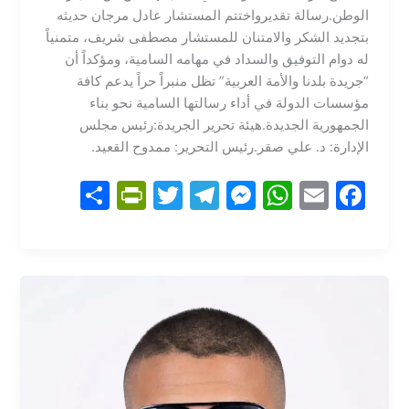
الوطن.​رسالة تقدير​واختتم المستشار عادل مرجان حديثه
بتجديد الشكر والامتنان للمستشار مصطفى شريف، متمنياً
له دوام التوفيق والسداد في مهامه السامية، ومؤكداً أن
“جريدة بلدنا والأمة العربية” تظل منبراً حراً يدعم كافة
مؤسسات الدولة في أداء رسالتها السامية نحو بناء
الجمهورية الجديدة.​هيئة تحرير الجريدة:​رئيس مجلس
الإدارة: د. علي صقر.​رئيس التحرير: ممدوح القعيد.
S
Pr
T
T
M
W
E
F
h
in
w
el
e
h
m
a
ar
tF
itt
e
s
at
ai
c
e
ri
er
gr
s
s
l
e
e
a
e
A
b
n
m
n
p
o
dl
g
p
o
y
er
k