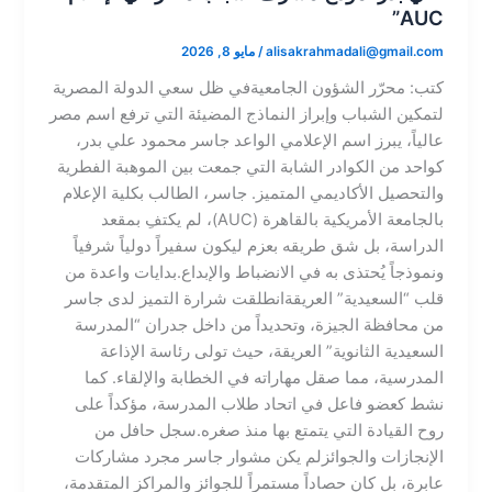
AUC”​
alisakrahmadali@gmail.com
/
مايو 8, 2026
كتب: محرّر الشؤون الجامعية​في ظل سعي الدولة المصرية
لتمكين الشباب وإبراز النماذج المضيئة التي ترفع اسم مصر
عالياً، يبرز اسم الإعلامي الواعد جاسر محمود علي بدر،
كواحد من الكوادر الشابة التي جمعت بين الموهبة الفطرية
والتحصيل الأكاديمي المتميز. جاسر، الطالب بكلية الإعلام
بالجامعة الأمريكية بالقاهرة (AUC)، لم يكتفِ بمقعد
الدراسة، بل شق طريقه بعزم ليكون سفيراً دولياً شرفياً
ونموذجاً يُحتذى به في الانضباط والإبداع.​بدايات واعدة من
قلب “السعيدية” العريقة​انطلقت شرارة التميز لدى جاسر
من محافظة الجيزة، وتحديداً من داخل جدران “المدرسة
السعيدية الثانوية” العريقة، حيث تولى رئاسة الإذاعة
المدرسية، مما صقل مهاراته في الخطابة والإلقاء. كما
نشط كعضو فاعل في اتحاد طلاب المدرسة، مؤكداً على
روح القيادة التي يتمتع بها منذ صغره.​سجل حافل من
الإنجازات والجوائز​لم يكن مشوار جاسر مجرد مشاركات
عابرة، بل كان حصاداً مستمراً للجوائز والمراكز المتقدمة،