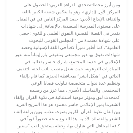
ومن أبرز محطاته:​تحدي القراءة العربي: الحصول على
المركز الأول (إداري)، وهو ما يعكس شغفه الكبير باللغة
والثقافة.​الإبداع الأدبي: حصد المركز الثامن في فن المقال
على مستوى المدرسة السعيدية، بالإضافة إلى شهادات
تقدير في القصة القصيرة.​التفوق العلمي واللغوي: حصل
على شهادة معتمدة من “المجلس القومي للبحوث
العلمية”، كما أظهر تميزاً لافتاً في اللغة الإسبانية وحصد
شهادات تفوق بها.​دور مجتمعي وتثقيفي بارز​إيماناً منه بدور
الإعلامي في خدمة المجتمع، شارك جاسر بفعالية في
المبادرات التوعوية، حيث شغل منصب نائب لجنة التثقيف
الذاتي في “هيكل أبشر” بمحافظة الجيزة. كما قام بإلقاء
وتنظيم عدة ندوات متخصصة تناولت قضايا الوعي
المجتمعي والتماسك الأسري، مما عزز من رصيده
كمتحدث لبق ومؤثر.​موهبة استثنائية في تلاوة القرآن وإلقاء
الشعر​ما يميز الإعلامي جاسر محمود هو هذا المزيج الفريد
بين إتقان تلاوة القرآن الكريم بصوت عذب، وبين براعة إلقاء
الشعر والقصائد الأدبية. هذا التنوع منحه حضوراً قوياً في
كافة المحافل التي شارك بها، وجعله يستحق لقب “سفير
دولي شرفي” بجدارة.​إن مسيرة جاسر محمود علي بدر هي