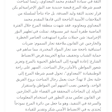
الثقة في سيادة المقدم محمد المعداوي، رئيساً لمباحث
قسم شرطة المرج.​قبضة حديدية ضد البؤر الإجرامية​لم يكن
قرار تجديد الثقة وليد الصدفة، بل جاء نتاجاً لسلسلة من
الملاحقات الأمنية الناجحة التي قادها المقدم محمد
المعداوي ومعاونوه. فقد شهدت منطقة المرج خلال الفترة
الماضية طفرة أمنية غير مسبوقة، تمثلت في:​تطهير البؤر
الإجرامية: شن حملات مكبرة استهدفت العناصر الخطرة
والخارجين عن القانون.​ملاحقة تجار السموم: ضربات
استباقية ناجحة ضد تجار المواد المخدرة، مما ساهم في
حماية الشباب وتجفيف منابع الجريمة.​فرض الانضباط
الشارع: إعادة الهدوء إلى المناطق الحيوية بالمرج وتعزيز
شعور المواطن بالأمان.​رجال المباحث.. السهر على راحة
الوطن​بقيادة “المعداوي”، تحول قسم شرطة المرج إلى
خلية نحل لا تهدأ؛ حيث يعمل رجال المباحث بروح الفريق
الواحد، واضعين نصب أعينهم أمن المواطن واستقرار
الدولة. إن النجاحات المحققة في القضاء على الخارجين
عن القانون تعكس مدى التطور في استخدام المعلومات
والسرعة في التنفيذ، وهو ما جعل من دائرة المرج نموذجاً
يُحتذى به في الانضباط الأمني.​شكر وتقدير للقيادة