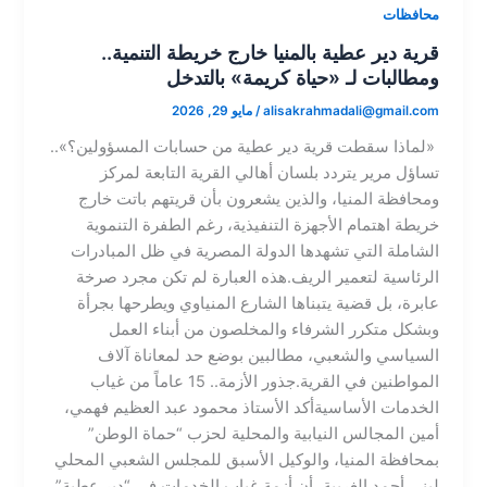
محافظات
قرية دير عطية بالمنيا خارج خريطة التنمية..
ومطالبات لـ «حياة كريمة» بالتدخل
alisakrahmadali@gmail.com
/
مايو 29, 2026
​ «لماذا سقطت قرية دير عطية من حسابات المسؤولين؟»..
تساؤل مرير يتردد بلسان أهالي القرية التابعة لمركز
ومحافظة المنيا، والذين يشعرون بأن قريتهم باتت خارج
خريطة اهتمام الأجهزة التنفيذية، رغم الطفرة التنموية
الشاملة التي تشهدها الدولة المصرية في ظل المبادرات
الرئاسية لتعمير الريف.​هذه العبارة لم تكن مجرد صرخة
عابرة، بل قضية يتبناها الشارع المنياوي ويطرحها بجرأة
وبشكل متكرر الشرفاء والمخلصون من أبناء العمل
السياسي والشعبي، مطالبين بوضع حد لمعاناة آلاف
المواطنين في القرية.​جذور الأزمة.. 15 عاماً من غياب
الخدمات الأساسية​أكد الأستاذ محمود عبد العظيم فهمي،
أمين المجالس النيابية والمحلية لحزب “حماة الوطن”
بمحافظة المنيا، والوكيل الأسبق للمجلس الشعبي المحلي
لبني أحمد الغربية، أن أزمة غياب الخدمات في “دير عطية”