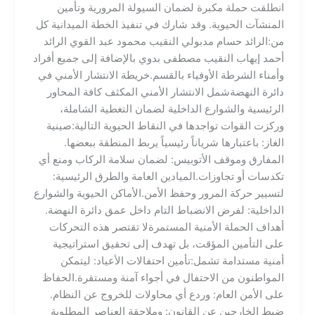
انطلقت حملة مكبرة لضمان السيولة المرورية وتأمين
المنشآت الحيوية. وقد شارك في تنفيذ الخطة الميدانية كل
من:​الرائد حسام مدبولي​ النقيب محمود عبد القوي​ الرائد
أحمد إيهاب ​النقيب مصطفى بدوي ​بالإضافة إلى جميع أفراد
وأمناء الشرطة الأوفياء بالقسم.​خريطة الانتشار الأمني في
دائرة النهضة​شمل الانتشار الأمني المكثف كافة المحاور
الرئيسية والشوارع الداخلية لضمان التغطية الشاملة،
وركزت القوات تواجدها في النقاط الحيوية التالية:​صينية
الغاز: باعتبارها شرياناً رئيسياً يربط المنطقة ببعضها.​
المفارق وموقف الأتوبيس: لضمان سلامة الركاب ومنع أي
تكدسات أو تجاوزات.​الميادين العامة والطرق الرئيسية:
لتسيير حركة المرور وحفظ الأمن.​الأماكن الحيوية والشوارع
الداخلية: لفرض الانضباط التام داخل عمق دائرة النهضة.​
أهداف الحملة الأمنية المستمرة​لا تقتصر هذه التحركات
على التأمين المؤقت، بل تهدف إلى تحقيق استراتيجية
أمنية مستدامة تشمل:​تأمين احتفالات الأعياد: ليتمكن
المواطنون من الاحتفال في أجواء آمنة ومستقرة.​الحفاظ
على الأمن العام: وردع أي محاولات للخروج عن النظام.​
ضبط الخارجين عن القانون: وملاحقة العناصر المطلوبة