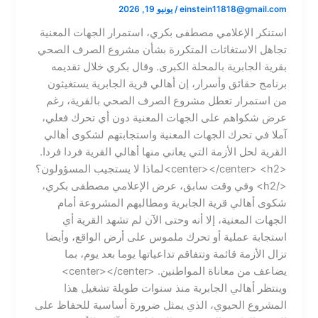
einstein11818@gmail.com
/
يونيو 19, 2026
استنكر الإعلامي مصطفى بكري، استمرار الجهات المعنية
تجاهل الاستغاثات المتكررة بشأن مشروع الصرف الصحي
بقرية الجابرية بالمحلة الكبرى. وقال بكري خلال تقديمه
برنامج حقائق وأسرار، إن أهالي قرية الجابرية يستغيثون
من استمرار تعطل مشروع الصرف الصحي بالقرية، رغم
عرض شكواهم على الجهات المعنية دون أي تحرك فعلي،
آملا في تحرك الجهات المعنية واستجابتهم لشكوى أهالي
القرية لحل الأزمة التي يعاني منها أهالي القرية فردا فردا.
<center></center> <h2>لماذا لا يستجيب المسؤولون؟
</h2> وفي وقت سابق، عرض الإعلامي مصطفى بكري،
شكوى أهالي قرية الجابرية ومطالبهم المشروعة أمام
الجهات المعنية، إلا أنه وحتى الآن لم تشهد القرية أي
استجابة عملية أو تحرك ملموس على أرض الواقع، وأيضا
تزال الأزمة قائمة وتتفاقم تداعياتها يوما بعد يوم، بما
يضاعف من معاناة المواطنين. <center></center>
وينتظر أهالي الجابرية منذ سنوات طويلة تشغيل هذا
المشروع الحيوي، الذي يمثل ضرورة أساسية للحفاظ على