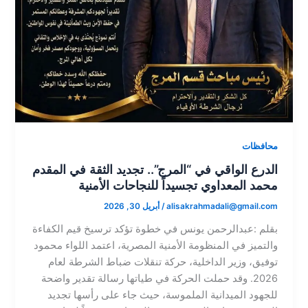
محافظات
الدرع الواقي في “المرج”.. تجديد الثقة في المقدم
محمد المعداوي تجسيداً للنجاحات الأمنية
alisakrahmadali@gmail.com
/
أبريل 30, 2026
بقلم :عبدالرحمن يونس في خطوة تؤكد ترسيخ قيم الكفاءة
والتميز في المنظومة الأمنية المصرية، اعتمد اللواء محمود
توفيق، وزير الداخلية، حركة تنقلات ضباط الشرطة لعام
2026. وقد حملت الحركة في طياتها رسالة تقدير واضحة
للجهود الميدانية الملموسة، حيث جاء على رأسها تجديد