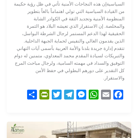
السياسية​إن هذه النجاحات الأمنية تأتي في ظل رؤية حكيمة
من القيادة السياسية التي تولي اهتماماً بالغاً بتطوير
المنظومة الأمنية وتجديد الثقة في الكوادر الشابة
والمخلصة. إن الاستقرار الذي تعيشه البلاد هو الثمرة
الحقيقية لهذا الدعم المستمر لرجال الشرطة البواسل،
الذين يقدمون الغالي والنفيس لحماية الجبهة الداخلية.​
تتقدم إدارة جريدة بلدنا والأمة العربية بأسمى آيات التهاني
والتبريكات لسيادة المقدم محمد المعداوي، متمنين له دوام
التوفيق والسداد في مهمته السامية، ولرجال مباحث المرج
كل التقدير على دورهم البطولي في حفظ الأمن
والاستقرار.
S
Pr
T
T
M
W
E
F
h
in
w
el
e
h
m
a
ar
tF
itt
e
s
at
ai
c
e
ri
er
gr
s
s
l
e
e
a
e
A
b