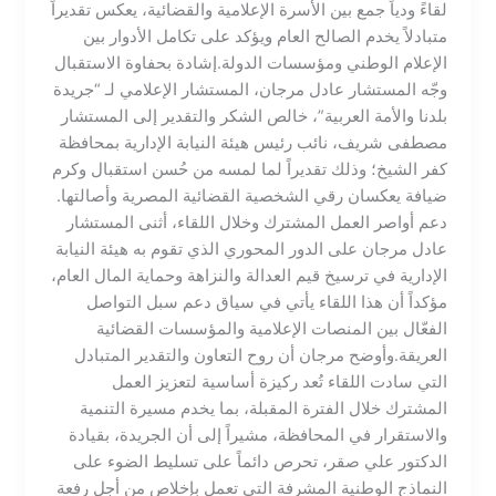
لقاءً ودياً جمع بين الأسرة الإعلامية والقضائية، يعكس تقديراً
متبادلاً يخدم الصالح العام ويؤكد على تكامل الأدوار بين
الإعلام الوطني ومؤسسات الدولة.​إشادة بحفاوة الاستقبال​
وجّه المستشار عادل مرجان، المستشار الإعلامي لـ “جريدة
بلدنا والأمة العربية”، خالص الشكر والتقدير إلى المستشار
مصطفى شريف، نائب رئيس هيئة النيابة الإدارية بمحافظة
كفر الشيخ؛ وذلك تقديراً لما لمسه من حُسن استقبال وكرم
ضيافة يعكسان رقي الشخصية القضائية المصرية وأصالتها.​
دعم أواصر العمل المشترك ​وخلال اللقاء، أثنى المستشار
عادل مرجان على الدور المحوري الذي تقوم به هيئة النيابة
الإدارية في ترسيخ قيم العدالة والنزاهة وحماية المال العام،
مؤكداً أن هذا اللقاء يأتي في سياق دعم سبل التواصل
الفعّال بين المنصات الإعلامية والمؤسسات القضائية
العريقة.​وأوضح مرجان أن روح التعاون والتقدير المتبادل
التي سادت اللقاء تُعد ركيزة أساسية لتعزيز العمل
المشترك خلال الفترة المقبلة، بما يخدم مسيرة التنمية
والاستقرار في المحافظة، مشيراً إلى أن الجريدة، بقيادة
الدكتور علي صقر، تحرص دائماً على تسليط الضوء على
النماذج الوطنية المشرفة التي تعمل بإخلاص من أجل رفعة