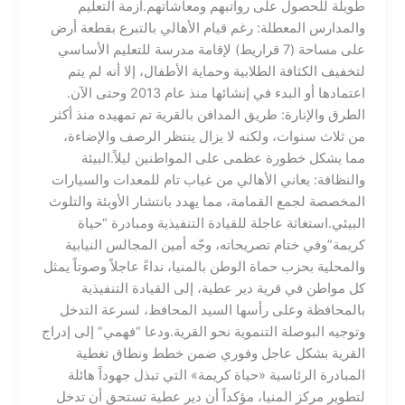
طويلة للحصول على رواتبهم ومعاشاتهم.​أزمة التعليم
والمدارس المعطلة: رغم قيام الأهالي بالتبرع بقطعة أرض
على مساحة (7 قراريط) لإقامة مدرسة للتعليم الأساسي
لتخفيف الكثافة الطلابية وحماية الأطفال، إلا أنه لم يتم
اعتمادها أو البدء في إنشائها منذ عام 2013 وحتى الآن.​
الطرق والإنارة: طريق المدافن بالقرية تم تمهيده منذ أكثر
من ثلاث سنوات، ولكنه لا يزال ينتظر الرصف والإضاءة،
مما يشكل خطورة عظمى على المواطنين ليلاً.​البيئة
والنظافة: يعاني الأهالي من غياب تام للمعدات والسيارات
المخصصة لجمع القمامة، مما يهدد بانتشار الأوبئة والتلوث
البيئي.​استغاثة عاجلة للقيادة التنفيذية ومبادرة “حياة
كريمة”​وفي ختام تصريحاته، وجّه أمين المجالس النيابية
والمحلية بحزب حماة الوطن بالمنيا، نداءً عاجلاً وصوتاً يمثل
كل مواطن في قرية دير عطية، إلى القيادة التنفيذية
بالمحافظة وعلى رأسها السيد المحافظ، لسرعة التدخل
وتوجيه البوصلة التنموية نحو القرية.​ودعا “فهمي” إلى إدراج
القرية بشكل عاجل وفوري ضمن خطط ونطاق تغطية
المبادرة الرئاسية «حياة كريمة» التي تبذل جهوداً هائلة
لتطوير مركز المنيا، مؤكداً أن دير عطية تستحق أن تدخل