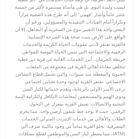
ليست وليدة اليوم، بل هي مأساة مستمرة لأكثر من خمسة
عشر عاماً.​وأشار “فهمي” إلى أنه طرح هذه القضية مراراً
وتكراراً أمام القيادات التنفيذية والمسؤولين، ورغم أن
البعض واجه هذا التعبير بنوع من السخرية أو التجاهل، إلا أن
الواقع على الأرض يثبت صحة هذه الصرخة الإنسانية؛
فالقرية تفتقر لأدنى مقومات الحياة الكريمة والخدمات
الرقمية والاجتماعية التي تمس الحياة اليومية للمواطن.​
خريطة الحرمان.. أبرز الخدمات الغائبة عن قرية دير عطية ​
تتخلص معاناة أهالي القرية في مجموعة من الملفات
الحيوية والمعطلة منذ سنوات، والتي تشمل:​قطاع التضامن
الاجتماعي: تفتقر القرية لوجود وحدة تضامن اجتماعي
ترعى الأسر الأولى بالرعاية، وتقدم خدماتها لكبار السن
وذوي الهمم والمستحقين لمعاشات التكافل والكرامة.​البنية
التحتية والاتصالات: تعيش القرية بمعزل عن التحول
الرقمي؛ حيث لا يوجد خط تليفون أرضي واحد، مما يحرم
الطلاب والأهالي من خدمات الإنترنت المنزلي.​الخدمات
المصرفية: تخلو القرية تماماً من وجود ماكينة صرف آلي
(ATM)، مما يضطر كبار السن والموظفين لقطع مسافات