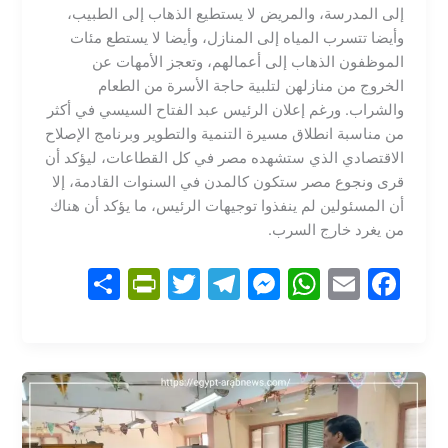
إلى المدرسة، والمريض لا يستطيع الذهاب إلى الطبيب،
وأيضا تتسرب المياه إلى المنازل، وأيضا لا يستطع مئات
الموظفون الذهاب إلى أعمالهم، وتعجز الأمهات عن
الخروج من منازلهن لتلبية حاجة الأسرة من الطعام
والشراب. ورغم إعلان الرئيس عبد الفتاح السيسي في أكثر
من مناسبة انطلاق مسيرة التنمية والتطوير وبرنامج الإصلاح
الاقتصادي الذي ستشهده مصر في كل القطاعات، ليؤكد أن
قرى ونجوع مصر ستكون كالمدن في السنوات القادمة، إلا
أن المسئولين لم ينفذوا توجيهات الرئيس، ما يؤكد أن هناك
من يغرد خارج السرب.
S
Pr
T
T
M
W
E
F
h
in
w
el
e
h
m
a
ar
tF
itt
e
s
at
ai
c
e
ri
er
gr
s
s
l
e
e
a
e
A
b
n
m
n
p
o