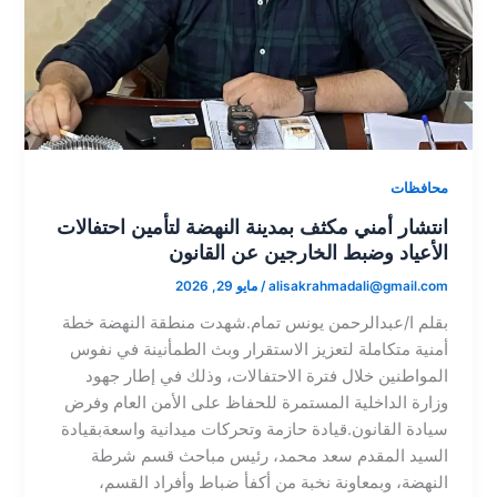
محافظات
انتشار أمني مكثف بمدينة النهضة لتأمين احتفالات
الأعياد وضبط الخارجين عن القانون
alisakrahmadali@gmail.com
/
مايو 29, 2026
بقلم ا/عبدالرحمن يونس تمام​.شهدت منطقة النهضة خطة
أمنية متكاملة لتعزيز الاستقرار وبث الطمأنينة في نفوس
المواطنين خلال فترة الاحتفالات، وذلك في إطار جهود
وزارة الداخلية المستمرة للحفاظ على الأمن العام وفرض
سيادة القانون.​قيادة حازمة وتحركات ميدانية واسعة​بقيادة
السيد المقدم سعد محمد، رئيس مباحث قسم شرطة
النهضة، وبمعاونة نخبة من أكفأ ضباط وأفراد القسم،