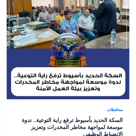
dl
g
p
o
y
er
k
محافظات
السكة الحديد بأسيوط ترفع راية التوعية.. ندوة
موسعة لمواجهة مخاطر المخدرات وتعزيز
الانضباط الوظيفي