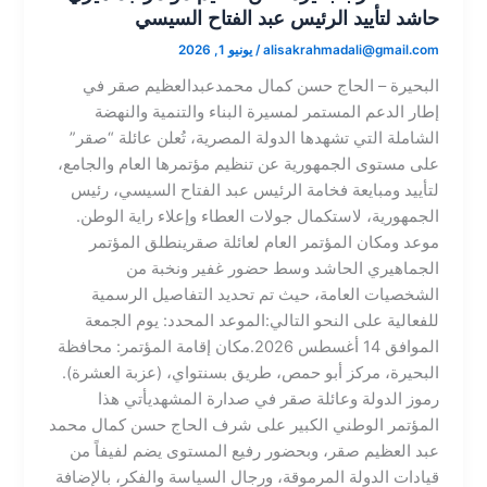
حاشد لتأييد الرئيس عبد الفتاح السيسي
alisakrahmadali@gmail.com
/
يونيو 1, 2026
​البحيرة – الحاج حسن كمال محمدعبدالعظيم صقر ​في
إطار الدعم المستمر لمسيرة البناء والتنمية والنهضة
الشاملة التي تشهدها الدولة المصرية، تُعلن عائلة “صقر”
على مستوى الجمهورية عن تنظيم مؤتمرها العام والجامع،
لتأييد ومبايعة فخامة الرئيس عبد الفتاح السيسي، رئيس
الجمهورية، لاستكمال جولات العطاء وإعلاء راية الوطن.​
موعد ومكان المؤتمر العام لعائلة صقر​ينطلق المؤتمر
الجماهيري الحاشد وسط حضور غفير ونخبة من
الشخصيات العامة، حيث تم تحديد التفاصيل الرسمية
للفعالية على النحو التالي:​الموعد المحدد: يوم الجمعة
الموافق 14 أغسطس 2026.​مكان إقامة المؤتمر: محافظة
البحيرة، مركز أبو حمص، طريق بسنتواي، (عزبة العشرة).​
رموز الدولة وعائلة صقر في صدارة المشهد​يأتي هذا
المؤتمر الوطني الكبير على شرف الحاج حسن كمال محمد
عبد العظيم صقر، وبحضور رفيع المستوى يضم لفيفاً من
قيادات الدولة المرموقة، ورجال السياسة والفكر، بالإضافة