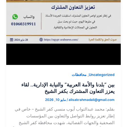
,
Uncategorized
محافظات
بين “بلدنا والأمة العربية” والنيابة الإدارية.. لقاء
يعزز التعاون المشترك بكفر الشيخ
alisakrahmadali@gmail.com
/
مايو 10, 2026
​بقلم: محمد عبدالتواب أيوب منسي​ كفر الشيخ – خاص ​في
إطار تعزيز روابط التواصل والتعاون بين المؤسسات
الصحفية والجهات القضائية، شهدت محافظة كفر الشيخ