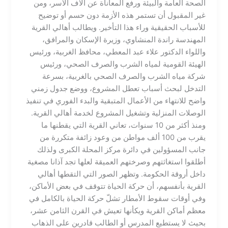
الصحة العامة والبيئة ورفع المعاناة عن آلاف الأسر، ومن
غير المقبول أن تستمر هذه الأزمة دون حسم أو توضيح
للأسباب الحقيقية وراء هذا التأخير. ويطالب أهالي القرية
المهندسة راندة المنشاوي، وزيرة الإسكان والمرافق،
واللواء الدكتور علاء عبد المعطي، محافظ الغربية، ورئيس
الهيئة القومية لمياه الشرب والصرف الصحي، ورئيس
شركة مياه الشرب والصرف الصحي بالغربية، بسرعة
التدخل لبحث أسباب تعطل المشروع، ووضع جدول زمني
واضح للانتهاء من الأعمال المتبقية والبدء الفوري في تنفيذ
الوصلات المنزلية وتشغيل المشروع لخدمة أهالي القرية.
ومنذ أكثر من 10 سنوات، تعاني القرية التي يقطنها ما
يقرب من 100 ألف مواطن من وعود زائفة متكررة من
جانب المسؤولين في دائرة مركز المحلة الكبرى ولذلك
أطلقوا استغاثتهم وصرختهم العميقة لعلها تجد آذانا مصغية
داخل أروقة الحكومة. وتظهر الصور التي التقطها أهالي
القرية بأنفسهم، أن حركة الحياة تتوقف في بعض الأماكن،
وفي أوقات سقوط الأمطار تشلّ حركة الحياة بالكامل في
معظم أماكن القرية ويكأنها تعيش في القرن الثامن عشر،
بحيث لا يستطيع المدرس أو الطالب قادرين على الذهاب