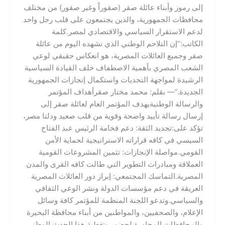
إلى رموز وأبناء عائلة صقر (صقوراً وغير صقور) من مختلف
محافظات الجمهورية، والذين يجتمعون على قلب رجل واحد
لدعم الاستقرار السياسي والاقتصادي لمصر.​كلمة
الكاتب:”إن التلاحم الوطني الذي نشهده اليوم من عائلة
صقر وجميع العائلات المصرية، هو انعكاس حقيقي لوعي
الشعب المصري بأهمية الاصطفاف خلف القيادة السياسية
الرشيدة لمواجهة التحديات واستكمال إنجازات الجمهورية
الجديدة.”— بقلم: محمد مختار صقر​أهداف المؤتمر
والرسالة الوطنية​يهدف المؤتمر العام لعائلة صقر إلى
إرسال رسالة تأييد واضحة وقوية من قلب صعيد ودلتا مصر،
تؤكد على:​تجديد الثقة: دعم فخامة الرئيس عبد الفتاح
السيسي في كافه قراراته الاستراتيجية لحماية الأمن
القومي.​مواصلة الإنجازات: تثمين المشروعات القومية
العملاقة ومبادرات التطوير التي طالت كافه القرى والمدن
المصرية.​التماسك المجتمعي: إبراز دور العائلات المصرية
العريقة في دعم مؤسسات الدولة ونشر الوعي الثقافي
والسياسي.​وتدعو اللجنة المنظمة للمؤتمر كافة وسائل
الإعلام، والصحفيين، والمواطنين من أبناء محافظة البحيرة
والمحافظات المجاورة لحضور وتغطية هذا الحدث الوطني