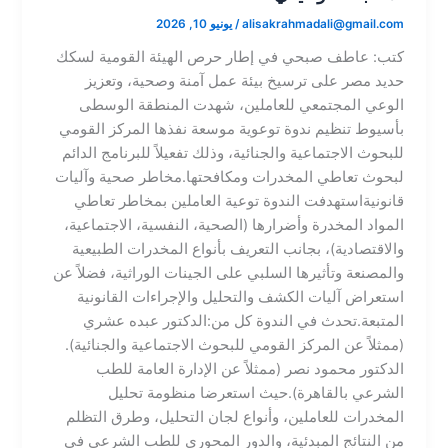
alisakrahmadali@gmail.com
/
يونيو 10, 2026
​كتب: عاطف صبحي​ في إطار حرص الهيئة القومية لسكك
حديد مصر على ترسيخ بيئة عمل آمنة وصحية، وتعزيز
الوعي المجتمعي للعاملين، شهدت المنطقة الوسطى
بأسيوط تنظيم ندوة توعوية موسعة نفذها المركز القومي
للبحوث الاجتماعية والجنائية، وذلك تفعيلاً للبرنامج الدائم
لبحوث تعاطي المخدرات ومكافحتها.​مخاطر صحية وآليات
قانونية​استهدفت الندوة توعية العاملين بمخاطر تعاطي
المواد المخدرة وأضرارها (الصحية، النفسية، الاجتماعية،
والاقتصادية)، بجانب التعريف بأنواع المخدرات الطبيعية
والمصنعة وتأثيرها السلبي على الجينات الوراثية، فضلاً عن
استعراض آليات الكشف والتحليل والإجراءات القانونية
المتبعة.​تحدث في الندوة كل من:​الدكتور عبده عشري
(ممثلاً عن المركز القومي للبحوث الاجتماعية والجنائية).​
الدكتور محمود نصر (ممثلاً عن الإدارة العامة للطب
الشرعي بالقاهرة).​حيث استعرضا منظومة تحليل
المخدرات للعاملين، وأنواع لجان التحليل، وطرق التظلم
من النتائج المبدئية، والدور المحوري للطب الشرعي في