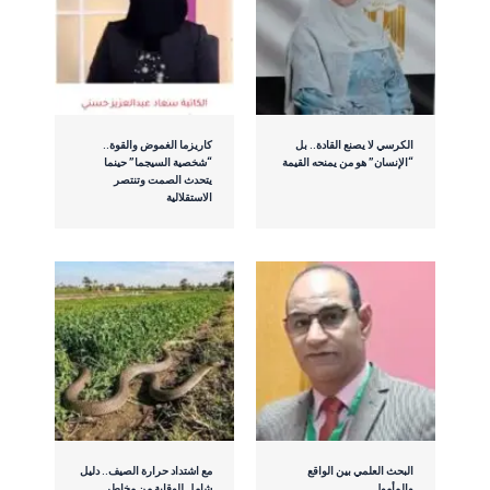
الكرسي لا يصنع القادة.. بل
كاريزما الغموض والقوة..
“الإنسان” هو من يمنحه القيمة
“شخصية السيجما” حينما
يتحدث الصمت وتنتصر
الاستقلالية
البحث العلمي بين الواقع
​مع اشتداد حرارة الصيف.. دليل
والمأمول
شامل للوقاية من مخاطر