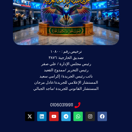
ترخيص رقم : ١٠٨٠٠
تصديق الخارجية: ٣٨٧٦
رئيس مجلس الإدارة / علي صقر
رئيس التحرير /ممدوح القعيد
نائب رئيس الجريدة/ إكرامي سعيد
المستشار الإعلامي للجريدة/عادل مرجان
المستشار القانوني للجريدة /ماجد الجبالي
01060319911
X
L
Y
T
W
I
F
-
i
o
e
h
n
a
t
n
u
l
a
s
c
w
k
t
e
t
t
e