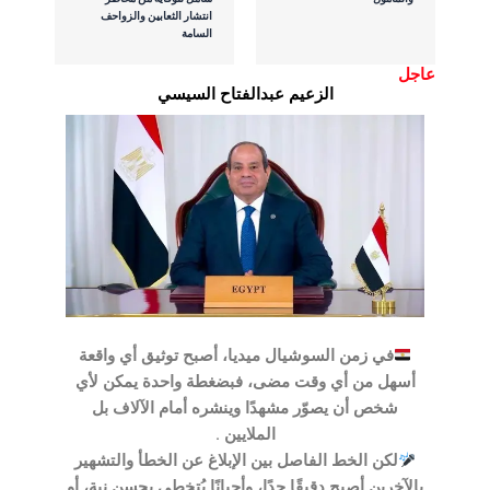
انتشار الثعابين والزواحف
السامة
عاجل
الزعيم عبدالفتاح السيسي
في زمن السوشيال ميديا، أصبح توثيق أي واقعة
أسهل من أي وقت مضى، فبضغطة واحدة يمكن لأي
شخص أن يصوّر مشهدًا وينشره أمام الآلاف بل
الملايين .
لكن الخط الفاصل بين الإبلاغ عن الخطأ والتشهير
بالآخرين أصبح دقيقًا جدًا، وأحيانًا يُتخطى بحسن نية، أو