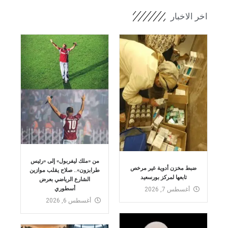
اخر الاخبار
​من «ملك ليفربول» إلى «رئيس
ضبط مخزن أدوية غير مرخص
طرابزون».. صلاح يقلب موازين
تابعها لمركز بورسعيد
الشارع الرياضي بعرض
أسطوري
أغسطس 7, 2026
أغسطس 6, 2026