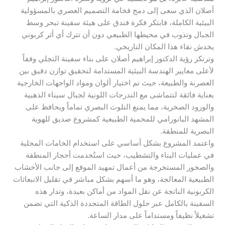
أصلان الذي سعى إلى دمج فخامة التصميم العصري بالمسؤولية
البيئية الكاملة، فابتكر فكرة فندق على هيئة سفينة تبحر وسط
الجبال وتذوب في محيطها الطبيعي دون أن تترك أي أثر كربوني
يخدش نقاء هذا المكان التاريخي.
​وترتكز رؤية الدكتور إبراهيم أصلان على بناء سفينة التجلي وفقاً
لأعلى معايير الهندسة البيئية المستدامة لتحقيق توازن دقيق بين
العصرنة والطبيعة، حيث تم اختيار ألوان ومواد الواجهات الخارجية
بعناية فائقة لتتماشى مع التدرجات اللونية لجبال سيناء الذهبية
والورود الصخرية، مما يمنع التلوث البصري تماماً ويحافظ على
المشهد البانورامي للمحمية الطبيعية كمشروع صديق للهوية
البصرية للمنطقة.
​واعتمد المشروع بشكل أساسي على استخدام الخامات المحلية
في عمليات البناء والتشطيب، حيث استُخدمت أحجار المنطقة
والصخور المستخرجة من أعمال تمهيد الموقع إلى جانب الأخشاب
الطبيعية المعالجة، وهو ما أسهم بشكل مباشر في تقليل الانبعاثات
الكربونية الناتجة عن نقل المواد من أماكن بعيدة، وتدار هذه
السفينة بالكامل عبر حلول الطاقة المتجددة الذكية التي تضمن
تشغيلاً نظيفاً ومستداماً على مدار الساعة.