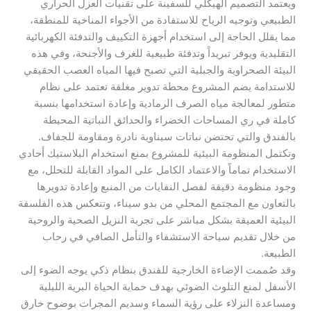
​ويعتمد التصميم الهيكلي للسفينة على تقنيات العزل الحراري
الطبيعي وتوجيه الرياح للاستفادة من الأجواء المناخية للمنطقة،
مما يقلل الحاجة إلى استخدام أجهزة التكييف والتدفئة الكهربائية
التقليدية ويوفر تبريداً وتدفئة طبيعية للغرف والأجنحة، وفي هذه
البيئة الصحراوية والجبلية التي تصبح فيها المياه العصب الحقيقي
للاستدامة يضم المشروع محطة تدوير مغلقة تعتمد على نظام
متطور لمعالجة مياه الصرف الرمادية وإعادة استخدامها بنسبة
كاملة في ري المساحات الخضراء والحدائق النباتية المحيطة
بالفندق والتي تحتضن نباتات سيناوية نادرة ومقاومة للجفاف.
​وتكتمل المنظومة البيئية للمشروع بمنع استخدام البلاستيك أحادي
الاستخدام تماماً والاعتماد الكامل على المواد القابلة للتحلل، مع
وجود منظومة دقيقة لفصل النفايات من المنبع وإعادة تدويرها
بالتعاون مع المجتمع المحلي من بدو سيناء، وتنعكس هذه الفلسفة
البيئية العميقة بشكل مباشر على تجربة النزيل الصحية والروحية
من خلال تقديم سياحة الاستشفاء والتأمل الصافي في رحاب
الطبيعة.
​وقد صُممت الإضاءة الخارجية للفندق بنظام ذكي يوجه الضوء إلى
الأسفل لمنع التلوث الضوئي بهدف حماية الحياة البرية الليلية
ومساعدة النزلاء على رؤية السماء وسديم المجرات بوضوح خارق