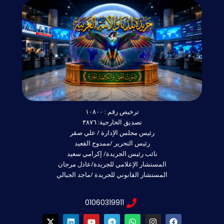
ترخيص رقم : ١٠٨٠٠
تصديق الخارجية: ٣٨٧٦
رئيس مجلس الإدارة / علي صقر
رئيس التحرير /ممدوح القعيد
نائب رئيس الجريدة/ إكرامي سعيد
المستشار الإعلامي للجريدة/عادل مرجان
المستشار القانوني للجريدة /ماجد الجبالي
01060319911
X
L
Y
T
W
I
F