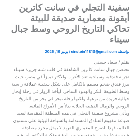
سفينة التجلي في سانت كاترين
أيقونة معمارية صديقة للبيئة
تحاكي التاريخ الروحي وسط جبال
سيناء
بواسطة
einstein11818@gmail.com
/
يونيو 19, 2026
بقلم / سعاد حسني
​تحتضن جبال سانت كاترين الشاهقة في قلب شبه جزيرة سيناء
تجربة فندقية وسياحية تعد الأغرب والأكثر تميزاً في مصر، حيث
يبرز فندق ضخم مصمم بالكامل على شكل سفينة عملاقة راسية
وسط الطبيعة البكر والهدوء الساحر، ليأخذ الزوار في رحلة إبحار
خيالية فريدة من نوعها، ولكنها رحلة تبحر في بحر من التاريخ
الروحي والرمال الذهبية الخلابة بدلاً من الأمواج المائية.
​ويأتي مشروع سفينة التجلي في هذه المنطقة المقدسة ليعيد
صياغة مفهوم الفنادق المستدامة والسياحة البيئية على مستوى
العالم، فهذا الصرح المعماري الفريد لا يمثل مجرد مصادفة
هندسية عابرة، بل هو تجسيد حي لرؤية وفكرة الدكتور إبراهيم