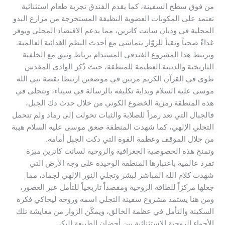
من فوق سطح السفينة، كما يقدم الفندق تجربة طعام استثنائية
تعتمد على المكونات العضوية النظيفة المستخرجة من مزارع البدو
المحلية في وديان سانت كاترين، مما يدعم الاقتصاد المحلي ويوفر
غذاءً صحياً ونقياً للزوّار يتماشى مع أحدث النظم الغذائية العالمية.
​ويرتبط هذا المشروع الفندقي المستدام برباط وثيق مع الخلفية
التاريخية والدينية العظيمة للمنطقة، حيث ذُكر الوادي المقدس
طوى في القرآن الكريم مرتين في موضعين ارتبطا بقصة نبي الله
موسى عليه السلام وبداية تكليفه بالرسالة في سيناء، وتتجلى في
هذه المنطقة رمزية الخضوع الكوني من خلال حدث دك الجبل،
فالجبال التي تعد رمزاً للصلابة والثبات تحولت إلى رماد ولم تتحمل
التجلي الإلهي، كما شهدت المنطقة صعق موسى عليه السلام هيبة
من جلال الموقف وعظمة القوة التي دكت الجبل أمامه.
​وتمنح هذه الخصوصية الجغرافية والروحية لسانت كاترين ميزة
تفرد عالمية باعتبارها المنطقة الوحيدة على وجه الأرض التي
شهدت كلام الله المباشر لبشر وتجلي النور الإلهي لجماد، مما
جعلها مركزاً للطاقة الروحية ومقصداً تاريخياً للتأمل عبر العصور،
ومن هنا يستمد مشروع سفينة التجلي اسمه وروحه ليحاكي فكرة
السكينة والتأمل في عظمة الخالق، ويمكّن الزوار من معايشة تلك
الأجواء الروحية الاستثنائية بين أحضان الطبيعة البكر.