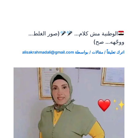
الوطنية مش كلام…
(صور الغلط…
ووجّهه… صح)
اترك تعليقاً
/
مقالات
/ بواسطة
alisakrahmadali@gmail.com