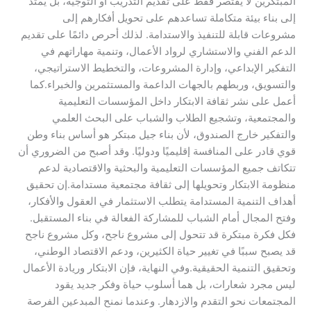
المبتكرين لا يقتصر فقط على تقديم التدريب أو التوجيه، بل يمتد
إلى بناء بيئة متكاملة تساعدهم على تحويل أفكارهم إلى
مشروعات قابلة للتنفيذ والاستدامة. لذلك أحرص دائمًا على تقديم
الدعم الفني والاستشاري لرواد الأعمال، وتنمية مهاراتهم في
التفكير الإبداعي، وإدارة المشروعات، والتخطيط الاستراتيجي،
والتسويق، وربطهم بالجهات الداعمة والمستثمرين والخبراء.كما
أعمل على نشر ثقافة الابتكار داخل المؤسسات التعليمية
والمجتمعية، وتشجيع الطلاب والشباب على البحث العلمي
والتفكير خارج الصندوق، لأن بناء جيل مبتكر هو أساس بناء وطن
قوي قادر على المنافسة إقليميًا ودوليًا. وقد أصبح من الضروري أن
تتكاتف جميع المؤسسات التعليمية والبحثية والاقتصادية لدعم
منظومة الابتكار وتحويلها إلى ثقافة مجتمعية مستدامة.إن تحقيق
أهداف التنمية المستدامة يتطلب الاستثمار في العقول والأفكار،
وفتح المجال أمام الشباب للمشاركة الفعالة في بناء المستقبل.
فكل فكرة مبتكرة قد تتحول إلى مشروع ناجح، وكل مشروع ناجح
قد يصبح سببًا في تغيير حياة الكثيرين، ودعم الاقتصاد الوطني،
وتحقيق التنمية الحقيقية.وفي النهاية، فإن الابتكار وريادة الأعمال
ليس مجرد شعارات، بل هما أسلوب حياة وفكر جديد يقود
المجتمعات نحو التقدم والازدهار. وعندما نمنح المبدعين الفرصة