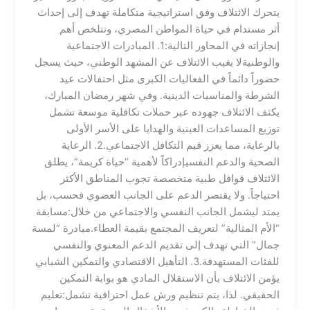
يتحرك الائتلاف وفق استراتيجية متكاملة تهدف إلى إحداث
أثر مستدام في حياة المواطن المصري، وتتلخص أهم
إنجازاته في المحاور التالية:​1. المبادرات الاجتماعية
والوطنية​لا يغيب الائتلاف عن المشهد الوطني، حيث يسجل
حضوراً دائماً في الفعاليات الكبرى مثل احتفالات عيد
الشرطة والمناسبات الدينية. وفي شهر رمضان المبارك،
يكثف الائتلاف جهوده عبر حملات تكافلية موسعة تشمل
توزيع المساعدات العينية والهدايا على الأسر الأولى
بالرعاية، مما يعزز قيم التكافل الاجتماعي.​2. الرعاية
الصحية والدعم النفسي​إدراكاً لأهمية “حياة كريمة”، يطلق
الائتلاف قوافل طبية متخصصة تجوب المناطق الأكثر
احتياجاً. ولا يقتصر الدعم على الجانب العضوي فحسب، بل
يمتد ليشمل الجانب النفسي والاجتماعي من خلال:​مسابقة
“الأم المثالية” لتعريف المجتمع بقيمة العطاء.​مبادرة “لمسة
جمال” التي تهدف إلى تقديم الدعم المعنوي والنفسي
للفئات المستهدفة.​3. التأهيل الاقتصادي والتمكين الشبابي ​
يؤمن الائتلاف بأن الاستقلال المادي هو بوابة التمكين
الحقيقي. لذا، يتم تنظيم ورش عمل احترافية تشمل:​تعليم