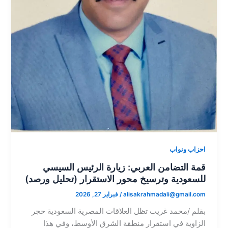
احزاب ونواب
قمة التضامن العربي: زيارة الرئيس السيسي
للسعودية وترسيخ محور الاستقرار (تحليل ورصد)
alisakrahmadali@gmail.com
/
فبراير 27, 2026
بقلم /محمد غريب​ تظل العلاقات المصرية السعودية حجر
الزاوية في استقرار منطقة الشرق الأوسط، وفي هذا