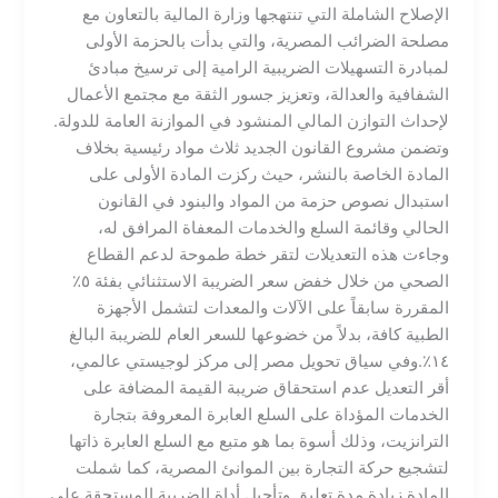
الإصلاح الشاملة التي تنتهجها وزارة المالية بالتعاون مع
مصلحة الضرائب المصرية، والتي بدأت بالحزمة الأولى
لمبادرة التسهيلات الضريبية الرامية إلى ترسيخ مبادئ
الشفافية والعدالة، وتعزيز جسور الثقة مع مجتمع الأعمال
لإحداث التوازن المالي المنشود في الموازنة العامة للدولة.​
وتضمن مشروع القانون الجديد ثلاث مواد رئيسية بخلاف
المادة الخاصة بالنشر، حيث ركزت المادة الأولى على
استبدال نصوص حزمة من المواد والبنود في القانون
الحالي وقائمة السلع والخدمات المعفاة المرافق له،
وجاءت هذه التعديلات لتقر خطة طموحة لدعم القطاع
الصحي من خلال خفض سعر الضريبة الاستثنائي بفئة ٥٪
المقررة سابقاً على الآلات والمعدات لتشمل الأجهزة
الطبية كافة، بدلاً من خضوعها للسعر العام للضريبة البالغ
١٤٪.​وفي سياق تحويل مصر إلى مركز لوجيستي عالمي،
أقر التعديل عدم استحقاق ضريبة القيمة المضافة على
الخدمات المؤداة على السلع العابرة المعروفة بتجارة
الترانزيت، وذلك أسوة بما هو متبع مع السلع العابرة ذاتها
لتشجيع حركة التجارة بين الموانئ المصرية، كما شملت
المادة زيادة مدة تعليق وتأجيل أداة الضريبة المستحقة على