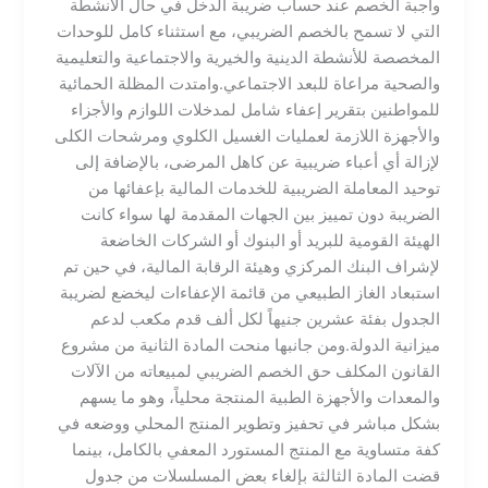
واجبة الخصم عند حساب ضريبة الدخل في حال الأنشطة
التي لا تسمح بالخصم الضريبي، مع استثناء كامل للوحدات
المخصصة للأنشطة الدينية والخيرية والاجتماعية والتعليمية
والصحية مراعاة للبعد الاجتماعي.​وامتدت المظلة الحمائية
للمواطنين بتقرير إعفاء شامل لمدخلات اللوازم والأجزاء
والأجهزة اللازمة لعمليات الغسيل الكلوي ومرشحات الكلى
لإزالة أي أعباء ضريبية عن كاهل المرضى، بالإضافة إلى
توحيد المعاملة الضريبية للخدمات المالية بإعفائها من
الضريبة دون تمييز بين الجهات المقدمة لها سواء كانت
الهيئة القومية للبريد أو البنوك أو الشركات الخاضعة
لإشراف البنك المركزي وهيئة الرقابة المالية، في حين تم
استبعاد الغاز الطبيعي من قائمة الإعفاءات ليخضع لضريبة
الجدول بفئة عشرين جنيهاً لكل ألف قدم مكعب لدعم
ميزانية الدولة.​ومن جانبها منحت المادة الثانية من مشروع
القانون المكلف حق الخصم الضريبي لمبيعاته من الآلات
والمعدات والأجهزة الطبية المنتجة محلياً، وهو ما يسهم
بشكل مباشر في تحفيز وتطوير المنتج المحلي ووضعه في
كفة متساوية مع المنتج المستورد المعفي بالكامل، بينما
قضت المادة الثالثة بإلغاء بعض المسلسلات من جدول