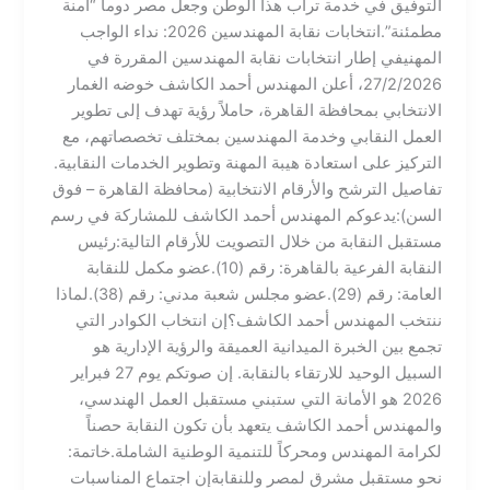
التوفيق في خدمة تراب هذا الوطن وجعل مصر دوماً “آمنة
مطمئنة”.​انتخابات نقابة المهندسين 2026: نداء الواجب
المهني​في إطار انتخابات نقابة المهندسين المقررة في
27/2/2026، أعلن المهندس أحمد الكاشف خوضه الغمار
الانتخابي بمحافظة القاهرة، حاملاً رؤية تهدف إلى تطوير
العمل النقابي وخدمة المهندسين بمختلف تخصصاتهم، مع
التركيز على استعادة هيبة المهنة وتطوير الخدمات النقابية.​
تفاصيل الترشح والأرقام الانتخابية (محافظة القاهرة – فوق
السن):​يدعوكم المهندس أحمد الكاشف للمشاركة في رسم
مستقبل النقابة من خلال التصويت للأرقام التالية:​رئيس
النقابة الفرعية بالقاهرة: رقم (10).​عضو مكمل للنقابة
العامة: رقم (29).​عضو مجلس شعبة مدني: رقم (38).​لماذا
ننتخب المهندس أحمد الكاشف؟إن انتخاب الكوادر التي
تجمع بين الخبرة الميدانية العميقة والرؤية الإدارية هو
السبيل الوحيد للارتقاء بالنقابة. إن صوتكم يوم 27 فبراير
2026 هو الأمانة التي ستبني مستقبل العمل الهندسي،
والمهندس أحمد الكاشف يتعهد بأن تكون النقابة حصناً
لكرامة المهندس ومحركاً للتنمية الوطنية الشاملة.​خاتمة:
نحو مستقبل مشرق لمصر وللنقابة​إن اجتماع المناسبات