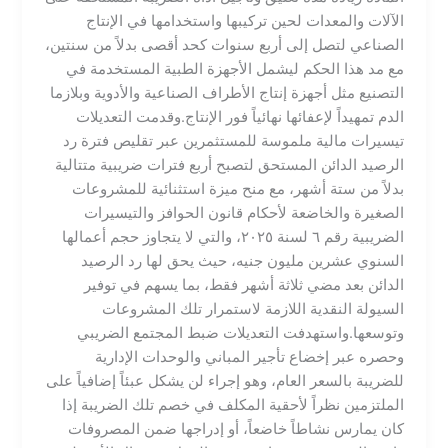
الآلات والمعدات لحين تركيبها واستخدامها في الإنتاج
الصناعي لتصل إلى أربع سنوات كحد أقصى بدلاً من سنتين،
مع مد هذا الحكم ليشمل الأجهزة الطبية المستخدمة في
التصنيع مثل أجهزة إنتاج الأطراف الصناعية والأدوية وبلازما
الدم تمهيداً لإعفائها نهائياً فور الإنتاج.​وقدمت التعديلات
تيسيرات مالية ملموسة للمستثمرين عبر تقليص فترة رد
الرصيد الدائن المستحق لتصبح أربع فترات ضريبية متتالية
بدلاً من ستة أشهر، مع منح ميزة استثنائية للمشروعات
الصغيرة والخاضعة لأحكام قانون الحوافز والتيسيرات
الضريبية رقم ٦ لسنة ٢٠٢٥، والتي لا يتجاوز حجم أعمالها
السنوي عشرين مليون جنيه، حيث يحق لها رد الرصيد
الدائن بعد مضي ثلاثة أشهر فقط، بما يسهم في توفير
السيولة النقدية اللازمة لاستمرار تلك المشروعات
وتوسعها.​واستهدفت التعديلات ضبط المجتمع الضريبي
وحصره عبر إخضاع تأجير المباني والوحدات الإدارية
للضريبة بالسعر العام، وهو إجراء لن يشكل عبئاً إضافياً على
الملتزمين نظراً لأحقية المكلف في خصم تلك الضريبة إذا
كان يمارس نشاطاً خاضعاً، أو إدراجها ضمن المصروفات