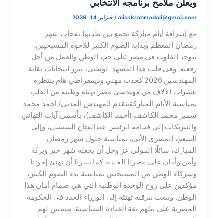
ويعلن ملامح برنامجه الانتخابي​
alisakrahmadali@gmail.com
/
فبراير 14, 2026
مع إشراقة أيام مباركة تجمع بين طياتها نفحات شهر
رمضان المعظم وبداية الصوم الكبير للإخوة المسيحيين،
تتوحد القلوب في مصر على حب الوطن والعمل من أجل
رفعته. وفي قلب هذا المشهد الوطني، تبرز انتخابات نقابة
المهندسين 2026 كحدث مهني وديمقراطي هام ينتظره
عشرات الآلاف من مهندسي مصر.​تهنئة وطنية من القلب
بمناسبة الأيام المباركة​يتقدم المهندس المدني/ أحمد محمد
سمير محمد الكاشف (أحمد الكاشف)، بأسمى آيات التهاني
والتبريكات إلى فخامة الرئيس عبدالفتاح السيسي، وإلى
الشعب المصري الأبي، بمناسبة حلول شهر رمضان
المبارك، سائلًا المولى عز وجل أن يجعله شهر خير وبركة
وأمن وأمان على مصرنا الحبيبة.​كما يسرنا أن نهنئ إخوتنا
وشركاء الوطن من المسيحيين بمناسبة بدء الصوم الكبير،
مؤكدين على روح الوحدة الوطنية التي هي صمام أمان هذا
الوطن. ونبعث ببرقية تهنئة إلى الوزراء الجدد في الحكومة
المصرية على نيلهم ثقة القيادة السياسية، متمنين لهم