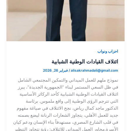
احزاب ونواب
​ائتلاف القيادات الوطنية الشبابية
alisakrahmadali@gmail.com
/
فبراير 26, 2026
نموذج ملهم للعمل الميداني والتمكين المجتمعي الشامل ​
في ظل السعي المستمر لبناء “الجمهورية الجديدة”، يبرز
ائتلاف القيادات الوطنية الشبابية كأحد الركائز الأساسية
التي تترجم الرؤى الوطنية إلى واقع ملموس. برئاسة
الدكتور ماجد كمال رياض، نجح الائتلاف في صياغة مفهوم
جديد للعمل الأهلي، يتجاوز الشعارات الرنانة ليضع بصمته
في قلب الشارع المصري، مستهدفاً بناء الإنسان ودعم كيان
الأسرة.​محاور العمل الميداني للائتلاف: رؤية تتجاوز التنظير​