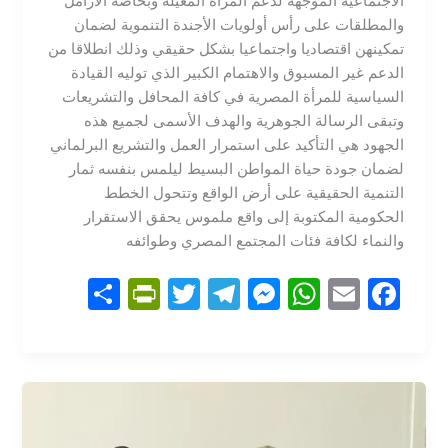
الاجتماعية الموجهة لدعم المرأة المعيلة وبخاصة الأرامل
والمطلقات على رأس أولويات الأجندة التنموية لضمان
تمكينهن اقتصاديا واجتماعيا بشكل حقيقي وذلك انطلاقا من
الدعم غير المسبوق والاهتمام الكبير الذي توليه القيادة
السياسية للمرأة المصرية في كافة المحافل والتشريعات ​
وتبقى الرسالة الجوهرية والهدف الأسمى لجميع هذه
الجهود هي التأكيد على استمرار العمل والتشريع البرلماني
لضمان جودة حياة المواطن البسيط ليلمس بنفسه ثمار
التنمية الحقيقية على أرض الواقع وتتحول الخطط
الحكومية المكتوبة إلى واقع ملموس يحقق الاستقرار
والنماء لكافة فئات المجتمع المصري وطوائفه
S
Pr
T
T
M
W
E
F
h
in
w
el
e
h
m
a
ar
tF
itt
e
s
at
ai
c
e
ri
er
gr
s
s
l
e
e
a
e
A
b