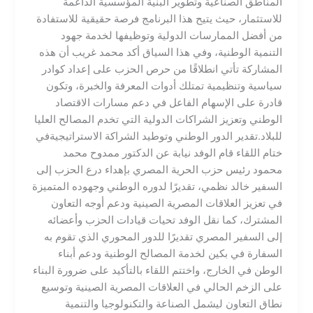
المناطق الصناعية وتطوير البنية المؤسسية الداعمة
للاستثمار، حيث يتيح هذا البرنامج فرصة حقيقية للاستفادة
من أفضل الممارسات الدولية وتوظيفها لخدمة جهود
التنمية الوطنية، وفي هذا السياق أكد محمد غريب أن هذه
المشاركة تأتي انطلاقًا من حرص الحزب على إعداد كوادر
سياسية وتنظيمية تمتلك أدوات المعرفة والخبرة، وتكون
قادرة على الإسهام الفاعل في دعم مسارات الاقتصاد
الوطني وتعزيز الشراكات الدولية التي تخدم المصالح العليا
للبلاد.​تقدير الدور الوطني وتوطيد الشراكة الاستراتيجية​في
ختام اللقاء قام الوفد نيابة عن الدكتور ممدوح محمد
محمود رئيس حزب الحرية المصري بإهداء درع الحزب إلى
السفير خالد نظمي، تقديرًا لدوره الوطني وجهوده المتميزة
في تعزيز العلاقات المصرية الصينية ودعم أوجه التعاون
المشترك، كما نقل الوفد تحيات قيادات الحزب وأعضائه
إلى السفير المصري تقديرًا للدور المحوري الذي تقوم به
السفارة في بكين لخدمة المصالح الوطنية ودعم أبناء
الوطن في الخارج، واختتم اللقاء بالتأكيد على ضرورة البناء
على الزخم الحالي في العلاقات المصرية الصينية وتوسيع
نطاق التعاون ليشمل الصناعة والتكنولوجيا والتنمية