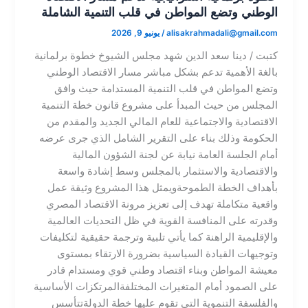
الوطني وتضع المواطن في قلب التنمية الشاملة
alisakrahmadali@gmail.com
/
يونيو 9, 2026
​كتبت / دينا سعد الدين​ شهد مجلس الشيوخ خطوة برلمانية
بالغة الأهمية تدعم بشكل مباشر مسار الاقتصاد الوطني
وتضع المواطن في قلب التنمية المستدامة حيث وافق
المجلس من حيث المبدأ على مشروع قانون خطة التنمية
الاقتصادية والاجتماعية للعام المالي الجديد والمقدم من
الحكومة وذلك بناء على التقرير الشامل الذي جرى عرضه
أمام الجلسة العامة نيابة عن لجنة الشؤون المالية
والاقتصادية والاستثمار بالمجلس وسط إشادة واسعة
بأهداف الخطة الطموحة​ويمثل هذا المشروع وثيقة عمل
واقعية متكاملة تهدف إلى تعزيز مرونة الاقتصاد المصري
وقدرته على المنافسة القوية في ظل التحديات العالمية
والإقليمية الراهنة كما يأتي تلبية وترجمة حقيقية لتكليفات
وتوجيهات القيادة السياسية بضرورة الارتقاء بمستوى
معيشة المواطن وبناء اقتصاد وطني قوي ومستدام قادر
على الصمود أمام المتغيرات المختلفة​المرتكزات الأساسية
والفلسفة التنموية التي تقوم عليها خطة الدولة​تتأسس