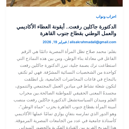
احزاب ونواب
الدكتورة جاكلين رفعت.. أيقونة العطاء الأكاديمي
والعمل الوطني بقطاع جنوب القاهرة​
alisakrahmadali@gmail.com
/
فبراير 19, 2026
بقلم: محمد صلاح​ تظل المرأة المصرية دائمًا هي الرقم
الفاعل في معادلة بناء الوطن، ومن بين هذه النماذج التي
استطاعت ترك بصمة جلية، تبرز الدكتورة جاكلين رفعت
كواحدة من الشخصيات النسائية المشرّفة. فهي لم تكتفِ
بالنجاح في قاعات المحاضرات الجامعية، بل انطلقت
لتكون شعلة نشاط في ميادين العمل المجتمعي والتنموي،
مجسدةً المعنى الحقيقي للمواطنة الصالحة.​بين محراب
العلم وميدان السياسة​تشغل الدكتورة جاكلين رفعت منصب
أمينة المرأة بقطاع جنوب القاهرة بحزب “حماة الوطن”،
وهو الدور الذي تمارسه بتفانٍ يوازي تمامًا عملها الأكاديمي
كأستاذة جامعية في عدد من الجامعات المصرية المرموقة.
هذا المزيج الفريد بين القيادة الفكرية والحضور الميداني