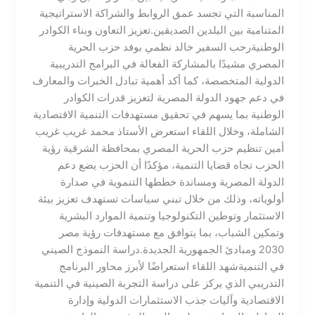
المناسبة التي تجسد عمق الروابط والشراكة الاستراتيجية
المتنامية بين البلدين الصديقين.​تعزيز التعاون وبناء الكوادر
الوطنية​رحب السفير خالد نظمي بوفد حزب الحرية
المصري مشيدًا بالمشاركة الفعالة في البرامج التدريبية
الدولية المتخصصة، كما أكد أهمية تبادل الخبرات والمعارف
في دعم جهود الدولة المصرية لتعزيز قدرات الكوادر
الوطنية بما يسهم في تحقيق مستهدفات التنمية الاقتصادية
الشاملة، وخلال اللقاء استعرض الأستاذ محمد غريب غريب
أمين تنظيم حزب الحرية المصري بمحافظة الشرقية رؤية
الحزب تجاه قضايا التنمية، مؤكدًا أن الحزب يضع دعم
الدولة المصرية ومساندة خططها التنموية في صدارة
أولوياته، وذلك من خلال تبني سياسات تستهدف تعزيز بيئة
الاستثمار وتوطين التكنولوجيا وتنمية الموارد البشرية
وتمكين الشباب، بما يتوافق مع مستهدفات رؤية مصر
2030 ومبادئ الجمهورية الجديدة.​دراسة النموذج الصيني
في التنمية​شهد اللقاء استعراضًا لأبرز محاور البرنامج
التدريبي الذي يركز على دراسة التجربة الصينية في التنمية
الاقتصادية وآليات جذب الاستثمارات الدولية وإدارة