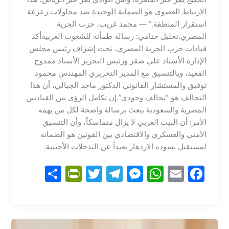
الارتباط العضوي هو الضمانة الوحيدة ضد محاولات زعزعة
استقرار المنطقة.” — محمد غريب، حزب الحرية
المصري.تحليل ختامي: رسالة طمأنة للشعوب العربية​أكد
قيادات حزب الحرية المصري، تحت إشراف رئيس مجلس
الإدارة الأستاذ علي صقر ورئيس التحرير الأستاذ ممدوح
القعيد، وبالتنسيق مع المدير التحريري المهندس محمود
توفيق والمستشار القانوني الدكتور ماجد الجبالي، أن هذا
التحالف هو “تحالف وجودي”.​إن تكامل الرؤى بين القيادتين
المصرية والسعودية يبعث برسالة واضحة لكل من يهمه
الأمر: أن البيت العربي لا يزال متماسكاً، وأن التنسيق
الأمني والعسكري والاقتصادي بين القوتين هو الضمانة
لمستقبل يسوده الازدهار بعيداً عن التدخلات الأجنبية.
S
Pr
T
T
M
W
E
F
h
in
w
el
e
h
m
a
ar
tF
itt
e
s
at
ai
c
e
ri
er
gr
s
s
l
e