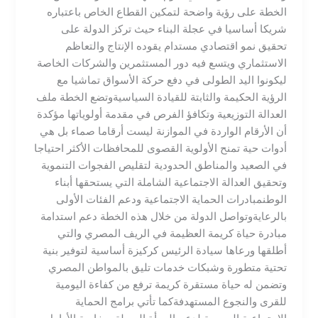
الخطة على رؤية واضحة لتمكين القطاع الخاص باعتباره
شريكا أساسيا في عجلة البناء حيث تركز الدولة على
تحقيق نمو اقتصادي مستدام يقوده الإنتاج والتعاظم
الاستثماري ويتسع فيه دور المستثمرين والشركات الخاصة
ليكونوا اليد الطولى في دفع حركة الأسواق تماشيا مع
الرؤية الحكيمة والثابتة للقيادة السياسية​وتضع الخطة ملف
العدالة التوزيعية وتكافؤ الفرص في مقدمة أولوياتها مؤكدة
أن الأرقام الواردة في الموازنة ليست أرقاما صماء بل هي
أدوات حية تمنح الأولوية القصوى للمحافظات الأكثر احتياجا
في الصعيد والمناطق الحدودية لتقليص الفجوات التنموية
وتحقيق العدالة الاجتماعية الشاملة التي يستحقها أبناء
الوطن​مبادرات الحماية الاجتماعية ودعم الفئات الأولى
بالرعاية​وتواصل الدولة من خلال هذه الخطة دعم استدامة
مبادرة حياة كريمة العظيمة في الريف المصري والتي
أطلقها ورعاها سيادة الرئيس كركيزة أساسية لتوفير بنية
تحتية متطورة وشبكات خدمات تليق بالمواطن المصري
وتضمن له حياة مستقرة كريمة ترفع من كفاءة اليومية
للقرى والنجوع المستهدفة​كما تأتي برامج الحماية