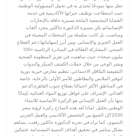
جعل منها نموذجًا يُحتذى به في تحمل المسؤولية الوطنية،
حيث استطاعت توظيف خبراتها الأكاديمية في خدمة
القضايا المجتمعية الملحة.​مسيرة حافلة بالإنجازات
الإنسانية​لم تكن مسيرة الدكتورة جاكلين مجرد ألقاب
ومناصب، بل كانت سلسلة من المحطات المضيئة في
العمل الخيري والإنساني، ومن أبرز إسهاماتها:​دعم القطاع
الصحي: المشاركة الفعّالة في المبادرة الرئاسية «100
مليون صحة»، حيث ساهمت في تعزيز المنظومة الصحية
ونشر الوعي من خلال حملات الكشف المبكر والندوات
التثقيفية.​التكافل الاجتماعي: تنظيم معارض خيرية دورية
لتوفير الملابس والبطاطين للأسر الأولى بالرعاية، خاصة
في المناطق الأكثر احتياجًا بقطاع جنوب القاهرة.​الدعم
الغذائي: الإشراف على قوافل توزيع المواد الغذائية، إيمانًا
منها بأن العمل الإنساني هو الركيزة الأساسية للانتماء
الوطني.​تحليل: لماذا تُعد هذه النماذج ركيزة لرؤية مصر
2030؟​إن الجمع بين التخصص الأكاديمي والعمل الحزبي
التنموي، كما نراه في تجربة الدكتورة جاكلين رفعت، يساهم
بشكل مباشر في تحقيق أهداف التنمية المستدامة. فتمكين