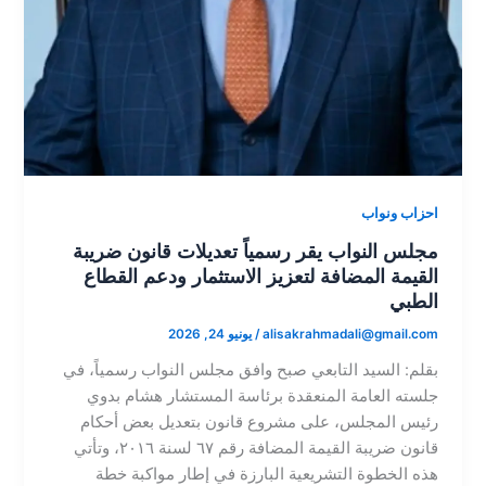
احزاب ونواب
مجلس النواب يقر رسمياً تعديلات قانون ضريبة
القيمة المضافة لتعزيز الاستثمار ودعم القطاع
الطبي
alisakrahmadali@gmail.com
/
يونيو 24, 2026
​بقلم: السيد التابعي صبح​ وافق مجلس النواب رسمياً، في
جلسته العامة المنعقدة برئاسة المستشار هشام بدوي
رئيس المجلس، على مشروع قانون بتعديل بعض أحكام
قانون ضريبة القيمة المضافة رقم ٦٧ لسنة ٢٠١٦، وتأتي
هذه الخطوة التشريعية البارزة في إطار مواكبة خطة