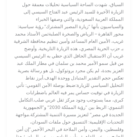
السياق، شهدت الساحة السياسية تحليلات معمقة حول
الزيارة الأخيرة للسيد الرئيس عبد الفتاح السيسي إلى
المملكة العربية السعودية، والتي وصفها الخبراء
والسياسيون بأنها “زيارة المصير المشترك”.​رؤية سياسية:
محور القاهرة – الرياض والصخرة الصلبة​ثمن الأستاذ محمد
غريب، الأمين العام المساعد وأمين تنظيم محافظة الشرقية
بـ حزب الحرية المصري، هذه الزيارة التاريخية. وأوضح
غريب أن الاستقبال الحافل الذي حظي به الرئيس السيسي
من قبل سمو الأمير محمد بن سلمان في مطار الملك عبد
العزيز بجدة، لم يكن مجرد بروتوكول، بل هو رسالة بصرية
تعكس حجم التقدير المتبادل ووحدة الهدف.​أبرز نقاط
التحليل السياسي للزيارة:​ضبط بوصلة الأمن القومي: تأتي
الزيارة في توقيت حساس يمر فيه العالم باضطرابات
كبرى، مما يستوجب وجود مركز ثقل عربي صلب.​التكامل
التنموي: الربط بين “رؤية المملكة 2030″ و”الجمهورية
الجديدة في مصر” لتعزيز مسيرة التنمية المشتركة.​مواجهة
التحديات الإقليمية: التنسيق حول ملفات السودان،
وفلسطين، واليمن، وأمن الملاحة في البحر الأحمر.​”إن أمن
الخليج يمر عبر القاهرة، وأمن الوادي يمر عبر الرياض؛ هذا