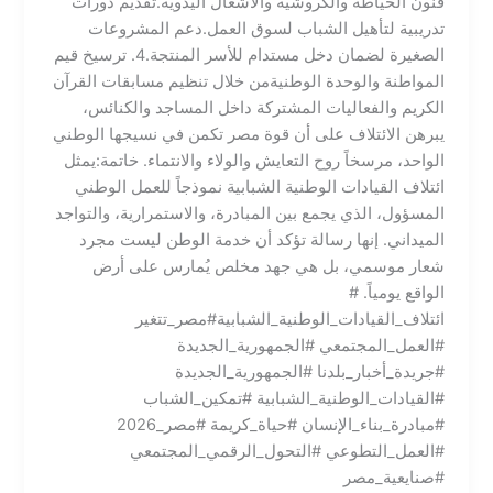
فنون الخياطة والكروشيه والأشغال اليدوية.​تقديم دورات
تدريبية لتأهيل الشباب لسوق العمل.​دعم المشروعات
الصغيرة لضمان دخل مستدام للأسر المنتجة.​4. ترسيخ قيم
المواطنة والوحدة الوطنية​من خلال تنظيم مسابقات القرآن
الكريم والفعاليات المشتركة داخل المساجد والكنائس،
يبرهن الائتلاف على أن قوة مصر تكمن في نسيجها الوطني
الواحد، مرسخاً روح التعايش والولاء والانتماء. ​خاتمة:يمثل
ائتلاف القيادات الوطنية الشبابية نموذجاً للعمل الوطني
المسؤول، الذي يجمع بين المبادرة، والاستمرارية، والتواجد
الميداني. إنها رسالة تؤكد أن خدمة الوطن ليست مجرد
شعار موسمي، بل هي جهد مخلص يُمارس على أرض
الواقع يومياً. #​
ائتلاف_القيادات_الوطنية_الشبابية#مصر_تتغير
#العمل_المجتمعي #الجمهورية_الجديدة
#جريدة_أخبار_بلدنا #الجمهورية_الجديدة
#القيادات_الوطنية_الشبابية #تمكين_الشباب
#مبادرة_بناء_الإنسان #حياة_كريمة #مصر_2026
#العمل_التطوعي #التحول_الرقمي_المجتمعي
#صنايعية_مصر