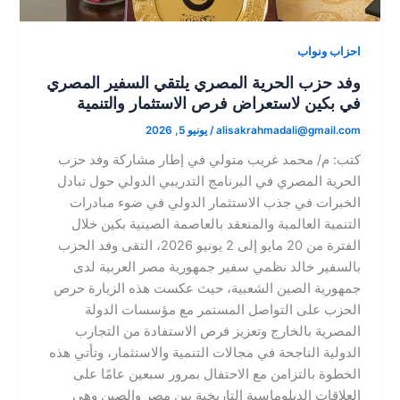
احزاب ونواب
وفد حزب الحرية المصري يلتقي السفير المصري
في بكين لاستعراض فرص الاستثمار والتنمية
alisakrahmadali@gmail.com
/
يونيو 5, 2026
​كتب: م/ محمد غريب متولي ​في إطار مشاركة وفد حزب
الحرية المصري في البرنامج التدريبي الدولي حول تبادل
الخبرات في جذب الاستثمار الدولي في ضوء مبادرات
التنمية العالمية والمنعقد بالعاصمة الصينية بكين خلال
الفترة من 20 مايو إلى 2 يونيو 2026، التقى وفد الحزب
بالسفير خالد نظمي سفير جمهورية مصر العربية لدى
جمهورية الصين الشعبية، حيث عكست هذه الزيارة حرص
الحزب على التواصل المستمر مع مؤسسات الدولة
المصرية بالخارج وتعزيز فرص الاستفادة من التجارب
الدولية الناجحة في مجالات التنمية والاستثمار، وتأتي هذه
الخطوة بالتزامن مع الاحتفال بمرور سبعين عامًا على
العلاقات الدبلوماسية التاريخية بين مصر والصين وهي