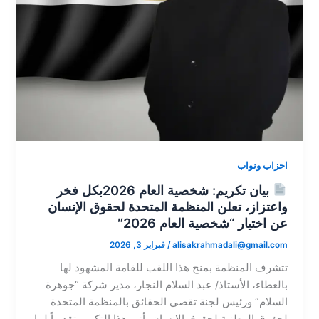
احزاب ونواب
بيان تكريم: شخصية العام 2026​بكل فخر
واعتزاز، تعلن المنظمة المتحدة لحقوق الإنسان
عن اختيار “شخصية العام 2026″​
alisakrahmadali@gmail.com
/
فبراير 3, 2026
تتشرف المنظمة بمنح هذا اللقب للقامة المشهود لها
بالعطاء، الأستاذ/ عبد السلام النجار، مدير شركة “جوهرة
السلام” ورئيس لجنة تقصي الحقائق بالمنظمة المتحدة