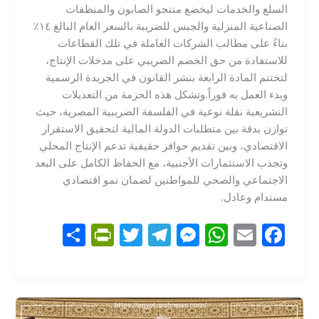
السلع والخدمات ليخضع منتجو الصابون والمنظفات
الصناعية المنزلية والجبس للضريبة بالسعر العام البالغ ١٤٪
بناءً على مطالب الشركات العاملة في تلك القطاعات
للاستفادة من حق الخصم الضريبي على مدخلات الإنتاج،
لتختتم المادة الرابعة بنشر القانون في الجريدة الرسمية
وبدء العمل به فوراً.​وتشكل هذه الحزمة من التعديلات
التشريعية نقلة نوعية في الفلسفة الضريبية المصرية، حيث
توازن بدقة بين متطلبات الدولة المالية لتحقيق الاستقرار
الاقتصادي، وبين تقديم حوافز حقيقية تدعم الإنتاج المحلي
وتجذب الاستثمارات الأجنبية، مع الحفاظ الكامل على البعد
الاجتماعي والصحي للمواطنين لضمان نمو اقتصادي
مستدام وعادل.
S
Pr
T
T
M
W
E
F
h
in
w
el
e
h
m
a
ar
tF
itt
e
s
at
ai
c
e
ri
er
gr
s
s
l
e