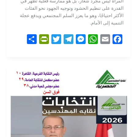
المرأة ليس مجرد شعار، بل هو ممارسة فعلية تظهر في
القدرة على تنظيم الحشود وتوجيه الجهود نحو الفئات
الأكثر احتياجًا، وهو ما يعزز السلم المجتمعي ويدفع عجلة
التنمية إلى الأمام.
S
Pr
T
T
M
W
E
F
h
in
w
el
e
h
m
a
ar
tF
itt
e
s
at
ai
c
e
ri
er
gr
s
s
l
e
e
a
e
A
b
n
m
n
p
o
dl
g
p
o
y
er
k