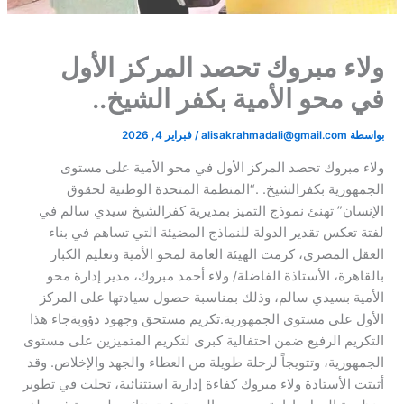
​ولاء مبروك تحصد المركز الأول
في محو الأمية بكفر الشيخ..
بواسطة
alisakrahmadali@gmail.com
/
فبراير 4, 2026
​ولاء مبروك تحصد المركز الأول في محو الأمية على مستوى
الجمهورية بكفرالشيخ. .“المنظمة المتحدة الوطنية لحقوق
الإنسان” تهنئ نموذج التميز بمديرية كفرالشيخ سيدي سالم في
لفتة تعكس تقدير الدولة للنماذج المضيئة التي تساهم في بناء
العقل المصري، كرمت الهيئة العامة لمحو الأمية وتعليم الكبار
بالقاهرة، الأستاذة الفاضلة/ ولاء أحمد مبروك، مدير إدارة محو
الأمية بسيدي سالم، وذلك بمناسبة حصول سيادتها على المركز
الأول على مستوى الجمهورية.تكريم مستحق وجهود دؤوبةجاء هذا
التكريم الرفيع ضمن احتفالية كبرى لتكريم المتميزين على مستوى
الجمهورية، وتتويجاً لرحلة طويلة من العطاء والجهد والإخلاص. وقد
أثبتت الأستاذة ولاء مبروك كفاءة إدارية استثنائية، تجلت في تطوير