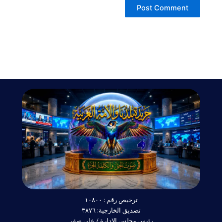
ترخيص رقم : ١٠٨٠٠
تصديق الخارجية: ٣٨٧٦
رئيس مجلس الإدارة / علي صقر