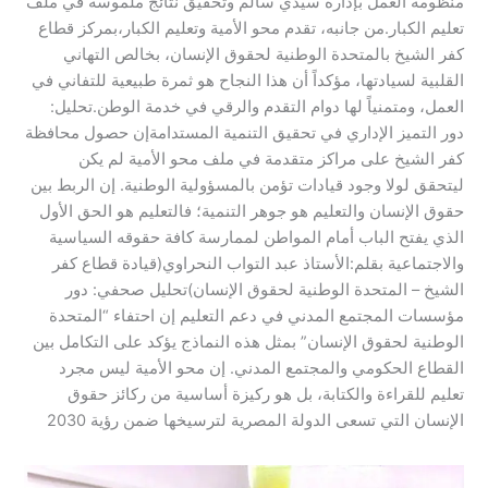
منظومة العمل بإدارة سيدي سالم وتحقيق نتائج ملموسة في ملف
تعليم الكبار.من جانبه، تقدم محو الأمية وتعليم الكبار،بمركز قطاع
كفر الشيخ بالمتحدة الوطنية لحقوق الإنسان، بخالص التهاني
القلبية لسيادتها، مؤكداً أن هذا النجاح هو ثمرة طبيعية للتفاني في
العمل، ومتمنياً لها دوام التقدم والرقي في خدمة الوطن.تحليل:
دور التميز الإداري في تحقيق التنمية المستدامةإن حصول محافظة
كفر الشيخ على مراكز متقدمة في ملف محو الأمية لم يكن
ليتحقق لولا وجود قيادات تؤمن بالمسؤولية الوطنية. إن الربط بين
حقوق الإنسان والتعليم هو جوهر التنمية؛ فالتعليم هو الحق الأول
الذي يفتح الباب أمام المواطن لممارسة كافة حقوقه السياسية
والاجتماعية بقلم:الأستاذ عبد التواب النحراوي(قيادة قطاع كفر
الشيخ – المتحدة الوطنية لحقوق الإنسان)تحليل صحفي: دور
مؤسسات المجتمع المدني في دعم التعليم إن احتفاء “المتحدة
الوطنية لحقوق الإنسان” بمثل هذه النماذج يؤكد على التكامل بين
القطاع الحكومي والمجتمع المدني. إن محو الأمية ليس مجرد
تعليم للقراءة والكتابة، بل هو ركيزة أساسية من ركائز حقوق
الإنسان التي تسعى الدولة المصرية لترسيخها ضمن رؤية 2030