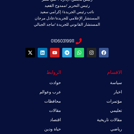
رئيس التحرير /ممدوح القعيد
نائب رئيس الجريدة/ إكرامي سعيد
المستشار الإعلامي للجريدة/عادل مرجان
المستشار القانوني للجريدة /ماجد الجبالي
01060319911
X
L
Y
T
W
I
F
-
i
o
e
h
n
a
t
n
u
l
a
s
c
w
k
t
e
t
t
e
i
e
u
g
s
a
b
الاقسام
الروابط
t
d
b
r
a
g
o
t
i
e
a
p
r
o
سياسة
حوادث
e
n
m
p
a
k
r
m
اخبار
عرب وعوالم
مؤتمرات
محافظات
تعليمي
مقالات
مقالات تاريخية
اقتصاد
رياضي
حياة ودين