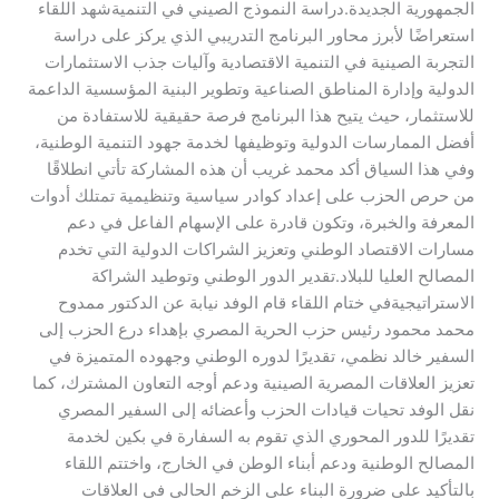
الجمهورية الجديدة.​دراسة النموذج الصيني في التنمية​شهد اللقاء
استعراضًا لأبرز محاور البرنامج التدريبي الذي يركز على دراسة
التجربة الصينية في التنمية الاقتصادية وآليات جذب الاستثمارات
الدولية وإدارة المناطق الصناعية وتطوير البنية المؤسسية الداعمة
للاستثمار، حيث يتيح هذا البرنامج فرصة حقيقية للاستفادة من
أفضل الممارسات الدولية وتوظيفها لخدمة جهود التنمية الوطنية،
وفي هذا السياق أكد محمد غريب أن هذه المشاركة تأتي انطلاقًا
من حرص الحزب على إعداد كوادر سياسية وتنظيمية تمتلك أدوات
المعرفة والخبرة، وتكون قادرة على الإسهام الفاعل في دعم
مسارات الاقتصاد الوطني وتعزيز الشراكات الدولية التي تخدم
المصالح العليا للبلاد.​تقدير الدور الوطني وتوطيد الشراكة
الاستراتيجية​في ختام اللقاء قام الوفد نيابة عن الدكتور ممدوح
محمد محمود رئيس حزب الحرية المصري بإهداء درع الحزب إلى
السفير خالد نظمي، تقديرًا لدوره الوطني وجهوده المتميزة في
تعزيز العلاقات المصرية الصينية ودعم أوجه التعاون المشترك، كما
نقل الوفد تحيات قيادات الحزب وأعضائه إلى السفير المصري
تقديرًا للدور المحوري الذي تقوم به السفارة في بكين لخدمة
المصالح الوطنية ودعم أبناء الوطن في الخارج، واختتم اللقاء
بالتأكيد على ضرورة البناء على الزخم الحالي في العلاقات