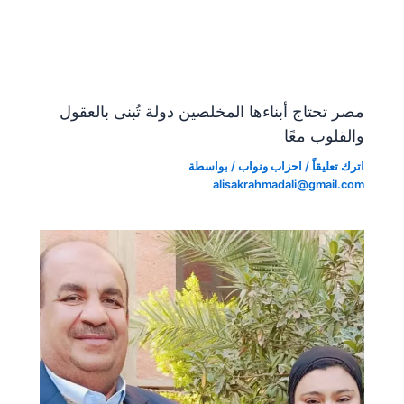
y
er
k
مصر تحتاج أبناءها المخلصين دولة تُبنى بالعقول
والقلوب معًا
اترك تعليقاً
/
احزاب ونواب
/ بواسطة
alisakrahmadali@gmail.com