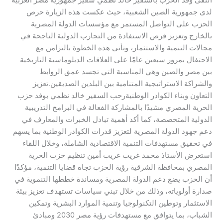
التقى وفد الحزب بالسفير خالد نظمي سفير جمهورية مصر العربية
لدى جمهورية الصين الشعبية، حيث عكست هذه الزيارة حرص
الحزب على التواصل المستمر مع مؤسسات الدولة المصرية
بالخارج وتعزيز فرص الاستفادة من التجارب الدولية الناجحة في
مجالات التنمية والاستثمار، وتأتي هذه الخطوة بالتزامن مع
الاحتفال بمرور سبعين عامًا على العلاقات الدبلوماسية التاريخية
بين مصر والصين وهي المناسبة التي تجسد عمق الروابط
والشراكة الاستراتيجية المتنامية بين البلدين الصديقين.​تعزيز
التعاون وبناء الكوادر الوطنية​رحب السفير خالد نظمي بوفد حزب
الحرية المصري مشيدًا بالمشاركة الفعالة في البرامج التدريبية
الدولية المتخصصة، كما أكد أهمية تبادل الخبرات والمعارف في
دعم جهود الدولة المصرية لتعزيز قدرات الكوادر الوطنية بما يسهم
في تحقيق مستهدفات التنمية الاقتصادية الشاملة، وخلال اللقاء
استعرض الأستاذ محمد غريب غريب أمين تنظيم حزب الحرية
المصري بمحافظة الشرقية رؤية الحزب تجاه قضايا التنمية، مؤكدًا
أن الحزب يضع دعم الدولة المصرية ومساندة خططها التنموية في
صدارة أولوياته، وذلك من خلال تبني سياسات تستهدف تعزيز بيئة
الاستثمار وتوطين التكنولوجيا وتنمية الموارد البشرية وتمكين
الشباب، بما يتوافق مع مستهدفات رؤية مصر 2030 ومبادئ