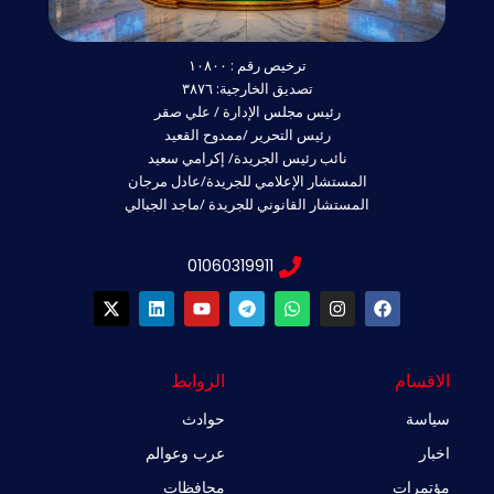
ترخيص رقم : ١٠٨٠٠
تصديق الخارجية: ٣٨٧٦
رئيس مجلس الإدارة / علي صقر
رئيس التحرير /ممدوح القعيد
نائب رئيس الجريدة/ إكرامي سعيد
المستشار الإعلامي للجريدة/عادل مرجان
المستشار القانوني للجريدة /ماجد الجبالي
01060319911
X
L
Y
T
W
I
F
-
i
o
e
h
n
a
t
n
u
l
a
s
c
w
k
t
e
t
t
e
i
e
u
g
s
a
b
الاقسام
الروابط
t
d
b
r
a
g
o
t
i
e
a
p
r
o
سياسة
حوادث
e
n
m
p
a
k
r
m
اخبار
عرب وعوالم
مؤتمرات
محافظات