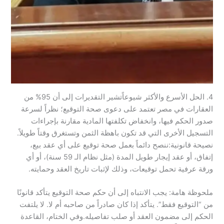
​4. الحل الأسرع والأكثر شيوعاً​تشير التقديرات إلى أن 95% من
العقارات في مصر تعتمد على دعوى صحة التوقيع؛ نظراً لسرعة
صدور الحكم فيها، وانخفاض تكلفتها المادية مقارنة بإجراءات
التسجيل الأخرى التي قد تكون باهظة الثمن وتستغرق وقتاً طويلاً.​
نصيحة قانونية:ننصح دائماً بعمل صحة توقيع على أي عقد بيع،
إتفاق، أو عقد إيجار طويل المدة (مثل نظام الـ 59 سنة)، أو أي
ورقة عرفية تحمل توقيعات، وذلك لإثبات تاريخ العقد وحمايته.​
ملحوظة هامة: يجب الانتباه إلى أن حكم صحة التوقيع يتأكد قانونًا
من “التوقيع فقط”. يتأكد إذا كان صادراً من صاحبه أم لا. لا يلتفت
الحكم إلى مضمون العقد أو صلب تفاصيله.​وفي الختام، القاعدة