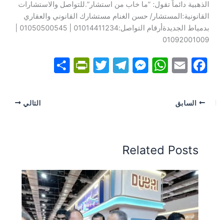
الذهبية دائماً تقول: “ما خاب من استشار”.​للتواصل والاستشارات
القانونية:المستشار/ حسن الغنام مستشارك القانوني والعقاري
بدمياط الجديدةأرقام التواصل:01014411234 | 01050500545 |
01092001009
S
Pr
T
T
M
W
E
F
h
in
w
el
e
h
m
a
ar
tF
itt
e
s
at
ai
c
السابق
التالي
e
ri
er
gr
s
s
l
e
e
a
e
A
b
n
m
n
p
o
Related Posts
dl
g
p
o
y
er
k