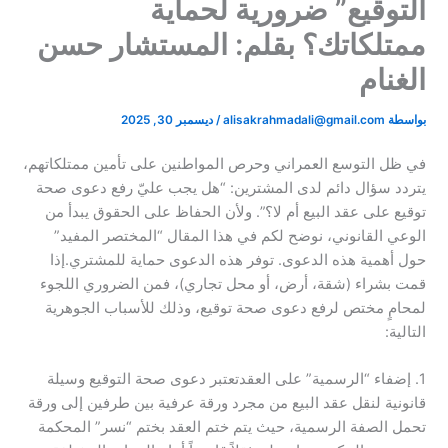
التوقيع” ضرورية لحماية
ممتلكاتك؟ ​بقلم: المستشار حسن
الغنام​
بواسطة
alisakrahmadali@gmail.com
/
ديسمبر 30, 2025
في ظل التوسع العمراني وحرص المواطنين على تأمين ممتلكاتهم،
يتردد سؤال دائم لدى المشترين: “هل يجب عليّ رفع دعوى صحة
توقيع على عقد البيع أم لا؟”. ولأن الحفاظ على الحقوق يبدأ من
الوعي القانوني، نوضح لكم في هذا المقال “المختصر المفيد”
حول أهمية هذه الدعوى. توفر هذه الدعوى حماية للمشتري.​إذا
قمت بشراء (شقة، أرض، أو محل تجاري)، فمن الضروري اللجوء
لمحامٍ مختص لرفع دعوى صحة توقيع، وذلك للأسباب الجوهرية
التالية:
​1. إضفاء “الرسمية” على العقد​تعتبر دعوى صحة التوقيع وسيلة
قانونية لنقل عقد البيع من مجرد ورقة عرفية بين طرفين إلى ورقة
تحمل الصفة الرسمية، حيث يتم ختم العقد بختم “نسر” المحكمة