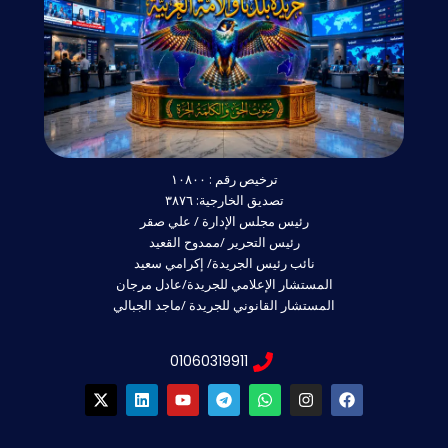
ترخيص رقم : ١٠٨٠٠
تصديق الخارجية: ٣٨٧٦
رئيس مجلس الإدارة / علي صقر
رئيس التحرير /ممدوح القعيد
نائب رئيس الجريدة/ إكرامي سعيد
المستشار الإعلامي للجريدة/عادل مرجان
المستشار القانوني للجريدة /ماجد الجبالي
01060319911
X
L
Y
T
W
I
F
-
i
o
e
h
n
a
t
n
u
l
a
s
c
w
k
t
e
t
t
e