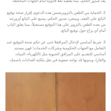
بعد صدور الحكم، مما يعطيه ثقلاً قانونياً أمام الجهات المختلفة.
​2. الحماية من الطعن بالتزوير​تضمن هذه الدعوى إقرار صحة توقيع
البائع على العقد، وبمجرد صدور الحكم، يمتنع على البائع أو ورثته
من بعده الطعن بالتزوير على هذا التوقيع مستقبلاً، مما يغلق الباب
أمام أي نزاع حول توقيع البائع.
​3. شرط أساسي لإدخال المرافق​لا غنى عن حكم صحة التوقيع عند
التعامل مع الجهات الحكومية وشركات الخدمات؛ فهي مستند
أساسي للتقديم على المرافق الحيوية مثل (الكهرباء، المياه،
والغاز)، وبدونها قد تواجه صعوبة في نقل ملكية العدادات باسمك.