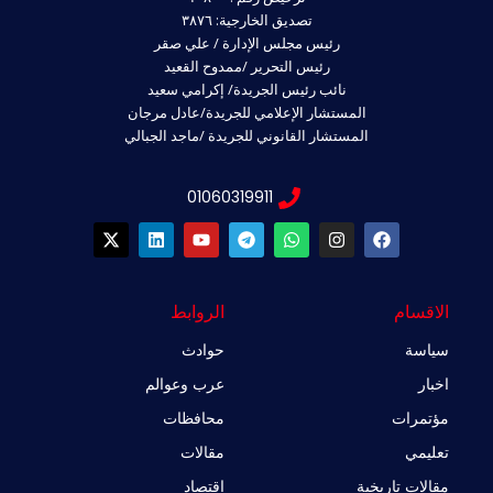
تصديق الخارجية: ٣٨٧٦
رئيس مجلس الإدارة / علي صقر
رئيس التحرير /ممدوح القعيد
نائب رئيس الجريدة/ إكرامي سعيد
المستشار الإعلامي للجريدة/عادل مرجان
المستشار القانوني للجريدة /ماجد الجبالي
01060319911
X
L
Y
T
W
I
F
-
i
o
e
h
n
a
t
n
u
l
a
s
c
w
k
t
e
t
t
e
i
e
u
g
s
a
b
الاقسام
الروابط
t
d
b
r
a
g
o
t
i
e
a
p
r
o
سياسة
حوادث
e
n
m
p
a
k
r
m
اخبار
عرب وعوالم
مؤتمرات
محافظات
تعليمي
مقالات
مقالات تاريخية
اقتصاد