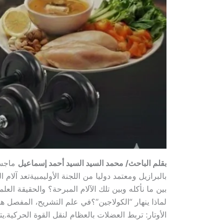
​بقلم الباحث/ محمد السيد السيد أحمد إسماعيل
ماجست
بالبرازيل ومعتمد دوليا من اللجنة الأوليمبية​تعد آل
بين ما نأكله وبين تلك الآلام المبرحة؟ والحقيقة العلم
لماذا ينهار “الكولاجين”؟​في علم التشريح، المفصل هو 
الأوتار: تربط العضلات بالعظام لنقل القوة الحركية.