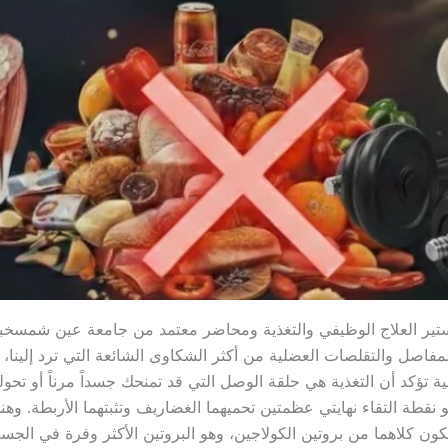
ير العلاج الوظيفي والتغذية ومحاضر معتمد من جامعة عين شمسخبير ت
ام المفاصل والتقلصات العضلية من أكثر الشكاوى الشائعة التي ترد إلينا
ية تؤكد أن التغذية هي حلقة الوصل التي قد تمنحك جسداً مرناً أو تحوله إ
نقطة التقاء نهايتي عظمتين تحميهما الغضاريف وتثبتهما الأربطة. وهنا ن
​يتكون كلاهما من بروتين الكولاجين، وهو البروتين الأكثر وفرة في الج