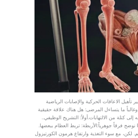
أهيل الاعاقات الحركية والإصابات الرياضية
، وغالباً ما يتساءل المرضى: هل هناك علاقة حقيقية
لى كتلة من الالتهابات.​أولاً: التشريح الوظيفي..
وضح فرقاً جوهرياً:​الأربطة: تربط العظام ببعضها.​
سم. لكن، مع سوء التغذية وارتفاع هرمون الكورتيزول