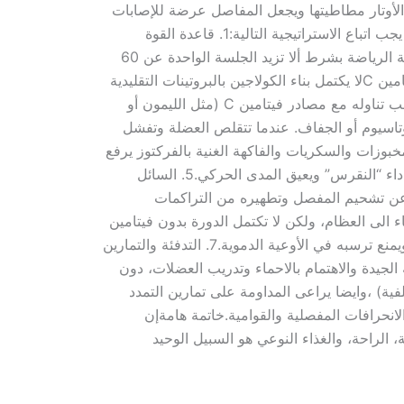
د الأوتار مطاطيتها ويجعل المفاصل عرضة للإصابات
المزمنة.​ثانياً: الدليل الإرشادي لحماية جهازك الحركي (7 ركائز أساسية)​لضمان سلامة مفاصلك وتجنب التقلصات العضلية، يجب اتباع الاستراتيجية التالية:​1. قاعدة القوة
العضلية​”كل عضلة قوية تحمي تحتها مفصلاً قوياً وعظاماً صلبة”. العضلات هي الدرع الأول لحمل وزن الجسم. يجب ممارسة الرياضة بشرط ألا تزيد الجلسة الواحدة عن 60
دقيقة لتجنب “الحالة الهدمية” التي يسببها الكورتيزول، والتي تضر بالكتلة العضلية بدلاً من بنائها.​2. البروتين الجيلاتيني وفيتامين C​لا يكتمل بناء الكولاجين بالبروتينات التقليدية
فقط؛ بل يحتاج الجسم إلى البروتين الجيلاتيني (المتوفر في مرق العظام وقوانص الدجاج). ولكي يمتصه الجسم بكفاءة، يجب تناوله مع مصادر فيتامين C (مثل الليمون أو
 الماغنسيوم والبوتاسيوم أو الجفاف. عندما تتقلص العضلة وتفشل
يات وحمض “اليوريك”​الإفراط في المخبوزات والسكريات والفاكهة الغنية بالفركتوز يرفع
مستويات حمض اليوريك (Uric Acid). هذا الحمض يترسب على شكل بلورات مؤلمة داخل المفاصل والأربطة، مما يسبب داء “النقرس” ويعيق المدى الحركي.​5. السائل
ول عن تشحيم المفصل وتطهيره من التراكمات
 لإنتاج فيتامين D الذي يسحب الكالسيوم من الأمعاء الى العظام، ولكن لا تكتمل الدورة بدون فيتامين
K2 (الموجود بوفرة في العديد من الاطعمة اهمها الكبد البقري والبيض) الذي يضمن دخول الكالسيوم إلى “داخل” العظام ويمنع ترسبه في الأوعية الدموية.​7. التدفئة والتمارين
الجيدة والاهتمام بالاحماء وتدريب العضلات، دون
لفية) ،وايضا يراعى المداومة على تمارين التمدد
اء من الانحرافات المفصلية والقوامية.​خاتمة هامة​إن
الراحة، والغذاء النوعي هو السبيل الوحيد