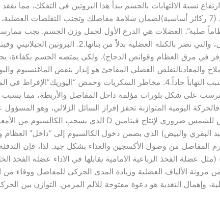
رتفاع نسبة الالتهابات بالجسم يبدأ هذا البروتين في التفكك، مما يفق
ن) لتحفيز ترميم الغضاريف.​3. توازن الأملاح والمعادن​التقلص العضلي المفاجئ هو إنذار بنقص
وظيفياً، ينتقل عبء الوزن فوراً إلى المفصل، مما يسبب التهاباً حاداً.​4. مخاطر السكر
 فالحركة اليومية المتوازنة تحفز إفراز السائل الزلالي، وهو المسؤ
الحمضية الضارة.​6. ثنائية (فيتامين D) و (K2)​التعرض للشمس ضروري
حرم المفاصل من وصول الأكسجين والغذاء بشكل جيد. لذا، فإن التدفئة 
(مثل عضلة الفخذ الرباعية الامامية يقابلها في الاداء عضلة الفخذ الخ
Stretc) بشكل متدرج تضمن مرونة الألياف العضلية وزيادة المدى الحركى للمفاصل ووق
همال التغذية هو دعوة مفتوحة للألم المزمن. التوازن بين الحركة، 