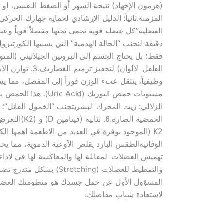
(هرمون الإجهاد) نتيجة السهر أو الضغط النفسي، او ا
الفلفل الألوا
الزلالي: زيت المحرك البشري​تجنب “الخمول القاتل”؛
الوقائية​الطقس البارد يقلص الأوعية الدموية، مما ي
تهميش العضلات المقابلة لها والمعاكسة لها في لاداء 
والتمطيط للعضلات (hing
المسؤول الأول عن حمل جسدك هو منظومتك العضلية، وإ
لاستعادة شباب مفاصلك.