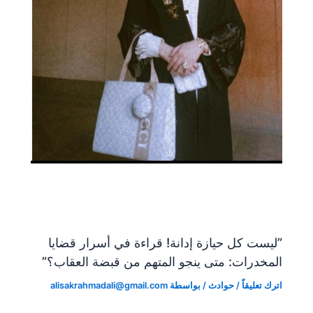
​”ليست كل حيازة إدانة! قراءة في أسرار قضايا
المخدرات: متى ينجو المتهم من قبضة العقاب؟”
اترك تعليقاً
/
حوادث
/ بواسطة
alisakrahmadali@gmail.com