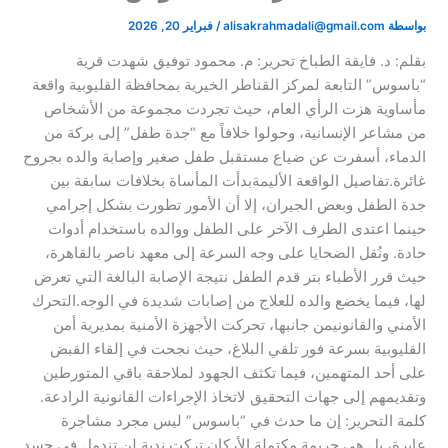
بواسطة
alisakrahmadali@gmail.com
/
فبراير 20, 2026
بقلم: د. فايقة الطباخ تحرير: م. محمود توفيق​ شهدت قرية
“باسوس” التابعة لمركز القناطر الخيرية بمحافظة القليوبية واقعة
مأساوية هزت الرأي العام، حيث تجردت مجموعة من الأشخاص
من مشاعر الإنسانية، وحولوا خلافاً مع “جدة طفل” إلى بركة من
الدماء، أسفرت عن ضياع مستقبل طفل صغير وإصابة والده بجروح
غائرة.​تفاصيل الواقعة الأليمة​بدأت المأساة بخلافات سابقة بين
جدة الطفل وبعض الجيران، إلا أن الأمور تطورت بشكل إجرامي
حينما اعتدى الطرف الآخر على الطفل ووالده باستخدام أدوات
حادة. ونُقل الضحايا على وجه السرعة إلى معهد ناصر بالقاهرة،
حيث قرر الأطباء بتر قدم الطفل نتيجة الإصابة البالغة التي تعرض
لها، فيما يخضع والده للعلاج من إصابات شديدة في الوجه.​التحرك
الأمني والقانوني​من جانبها، تحركت الأجهزة الأمنية بمديرية أمن
القليوبية بسرعة فور تلقي البلاغ، حيث نجحت في إلقاء القبض
على أحد المتهمين، فيما تكثف الجهود لملاحقة باقي المتورطين
وتقديمهم إلى جهات التحقيق لاتخاذ الإجراءات القانونية الرادعة.​
كلمة التحرير: إن ما حدث في “باسوس” ليس مجرد مشاجرة
عابرة، بل هي جريمة مكتملة الأركان تركت ندبة لن تندمل في جسد