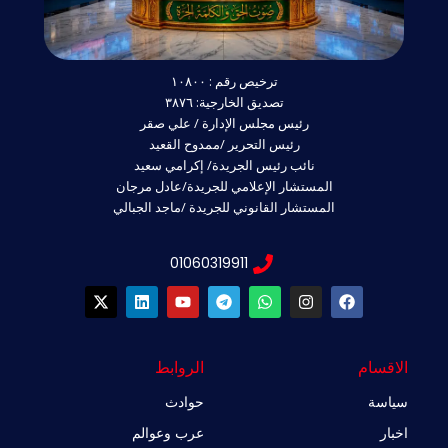
ترخيص رقم : ١٠٨٠٠
تصديق الخارجية: ٣٨٧٦
رئيس مجلس الإدارة / علي صقر
رئيس التحرير /ممدوح القعيد
نائب رئيس الجريدة/ إكرامي سعيد
المستشار الإعلامي للجريدة/عادل مرجان
المستشار القانوني للجريدة /ماجد الجبالي
01060319911
X
L
Y
T
W
I
F
-
i
o
e
h
n
a
t
n
u
l
a
s
c
w
k
t
e
t
t
e
i
e
u
g
s
a
b
الاقسام
الروابط
t
d
b
r
a
g
o
t
i
e
a
p
r
o
سياسة
حوادث
e
n
m
p
a
k
r
m
اخبار
عرب وعوالم