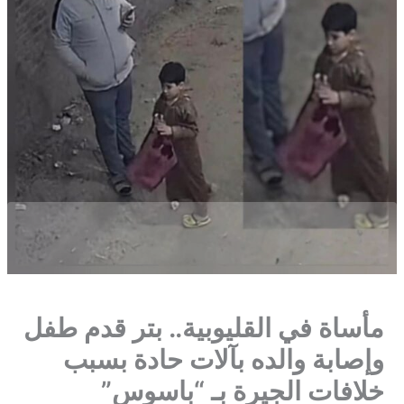
​مأساة في القليوبية.. بتر قدم طفل
وإصابة والده بآلات حادة بسبب
خلافات الجيرة بـ “باسوس”​