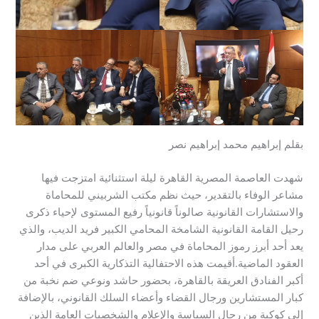
بقلم إبراهيم محمد إبراهيم نصر​
شهدت العاصمة المصرية القاهرة ليلة استثنائية امتزجت فيها
مشاعر الوفاء بالتقدير، حيث نظم مكتب الشربيني للمحاماة
والاستشارات القانونية صالوناً قانونياً رفيع المستوى لإحياء ذكرى
رحيل القامة القانونية الشامخة المحامي الكبير فريد الديب، والذي
يعد أحد أبرز رموز المحاماة في مصر والعالم العربي على مدار
العقود الماضية.​أقيمت هذه الاحتفالية التذكارية الكبرى في أحد
أكبر الفنادق العريقة بالقاهرة، بحضور حاشد ونوعي ضم نخبة من
كبار المستشارين ورجال القضاء وأعضاء السلك القانوني، بالإضافة
إلى كوكبة من رجال السياسة والإعلام والشخصيات العامة الذين