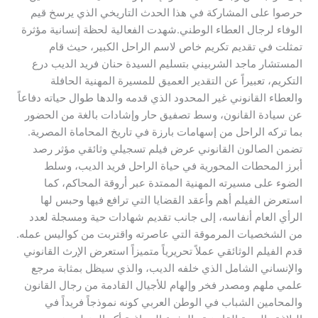
حرصوا على المشاركة في هذا الحدث التاريخي الذي يرسخ قيم
الوفاء لرجال العطاء الوطني.​شهدت الفعالية لحظة إنسانية مؤثرة
تمثلت في تقديم تكريم خاص لاسم الراحل الكبير، حيث قام
المستشار ماجد الشربيني بتسليم السيدة حنان فريد الديب درع
التكريم، تعبيراً عن التقدير العميق للمسيرة المهنية الحافلة
والعطاء القانوني غير المحدود الذي قدمه والدها طوال حياته دفاعاً
عن سيادة القانون، وسط تصفيق حار وإشادات بالغة من الحضور
بما تركه الراحل من إسهامات بارزة في تاريخ المحاماة المصرية.​
تضمن الصالون القانوني عرض فيلم تسجيلي وثائقي مؤثر رصد
أبرز المحطات المحورية في حياة الراحل فريد الديب، وسلط
الضوء على مسيرته المهنية الممتدة عبر أروقة المحاكم، كما
استعرض الفيلم أهم وأعقد القضايا التي ترافع فيها وحبس لها
الرأي العام أنفاسه، إلى جانب تقديم شهادات حية ومسجلة لعدد
من الشخصيات المرموقة التي عاصرته واقتربت من كواليس عمله.​
قدم الفيلم الوثائقي عملاً تحريرياً متميزاً استعرض الإرث القانوني
والإنساني الشامل الذي خلفه الديب، والذي سيظل بمثابة مرجع
علمي ملهم ومصدر فخر وإلهام للأجيال القادمة من رجال القانون
والمحامين الشباب في الوطن العربي كونه نموذجاً فريداً في