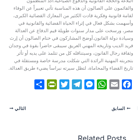
البلاغة والحجة القانونية والدفوع الصياغية.​أكد المنظمون
والقائمون على الصالون أن هذه المناسبة تأتي تعبيراً عن الوفاء
لقامة قانونية وفكرية قادت الكثير من المعارك القضائية الكبرى،
وأسهمت بشكل فعال في إثراء الحياة القضائية والقانونية في
مصر، ورسخت على مدار سنوات طويلة قيم الدفاع عن العدالة
وسيادة دولة القانون.​أوضح المشاركون في ختام الصالون أن إرث
فريد الديب وتاريخه المهني العريق سيبقى حاضراً بقوة في وجدان
وثقافة رجال القانون، وسيتناقله كل من تتلمذ على يديه أو تأثر
بتجربته المهنية الرائدة التي شكلت مدرسة خاصة ومستقلة في
تاريخ القضاء والمحاماة، لتظل سيرته نبراساً يضيء طريق العدالة.
S
Pr
T
T
M
W
E
F
h
in
w
el
e
h
m
a
ar
tF
itt
e
s
at
ai
c
السابق
التالي
e
ri
er
gr
s
s
l
e
e
a
e
A
b
n
m
n
p
o
Related Posts