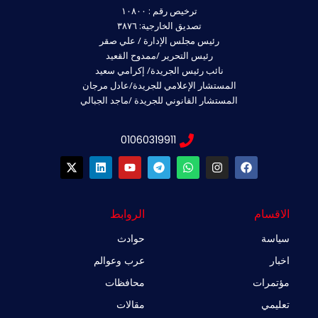
ترخيص رقم : ١٠٨٠٠
تصديق الخارجية: ٣٨٧٦
رئيس مجلس الإدارة / علي صقر
رئيس التحرير /ممدوح القعيد
نائب رئيس الجريدة/ إكرامي سعيد
المستشار الإعلامي للجريدة/عادل مرجان
المستشار القانوني للجريدة /ماجد الجبالي
01060319911
X
L
Y
T
W
I
F
-
i
o
e
h
n
a
t
n
u
l
a
s
c
w
k
t
e
t
t
e
i
e
u
g
s
a
b
الاقسام
الروابط
t
d
b
r
a
g
o
t
i
e
a
p
r
o
سياسة
حوادث
e
n
m
p
a
k
r
m
اخبار
عرب وعوالم
مؤتمرات
محافظات
تعليمي
مقالات