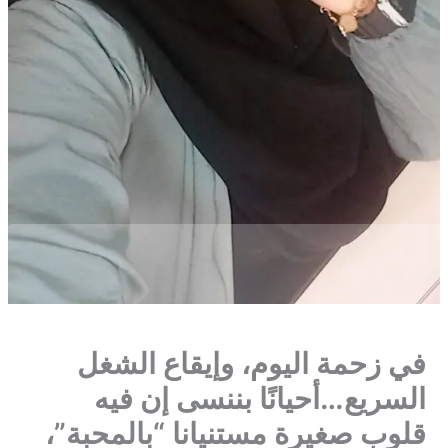
في زحمة اليوم، وإيقاع الشغل
السريع…أحيانًا بننسى إن فيه
قلوب صغيرة مستنيانا “بالمحبة”،