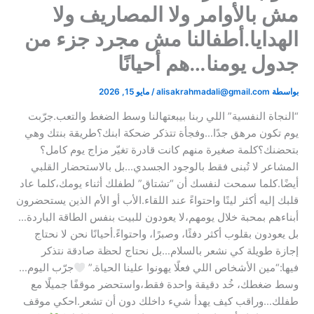
مش بالأوامر ولا المصاريف ولا
الهدايا.أطفالنا مش مجرد جزء من
جدول يومنا…هم أحيانًا
بواسطة
alisakrahmadali@gmail.com
/
مايو 15, 2026
“النجاة النفسية” اللي ربنا بيبعتهالنا وسط الضغط والتعب.جرّبت
يوم تكون مرهق جدًا…وفجأة تتذكر ضحكة ابنك؟طريقة بنتك وهي
بتحضنك؟كلمة صغيرة منهم كانت قادرة تغيّر مزاج يوم كامل؟
المشاعر لا تُبنى فقط بالوجود الجسدي…بل بالاستحضار القلبي
أيضًا.كلما سمحت لنفسك أن “تشتاق” لطفلك أثناء يومك،كلما عاد
قلبك إليه أكثر لينًا واحتواءً عند اللقاء.الأب أو الأم الذين يستحضرون
أبناءهم بمحبة خلال يومهم،لا يعودون للبيت بنفس الطاقة الباردة…
بل يعودون بقلوب أكثر دفئًا، وصبرًا، واحتواءً.أحيانًا نحن لا نحتاج
إجازة طويلة كي نشعر بالسلام…بل نحتاج لحظة صادقة نتذكر
فيها:“مين الأشخاص اللي فعلًا يهونوا علينا الحياة.”
جرّب اليوم…
وسط ضغطك، خُد دقيقة واحدة فقط،واستحضر موقفًا جميلًا مع
طفلك…وراقب كيف يهدأ شيء داخلك دون أن تشعر.احكي موقف