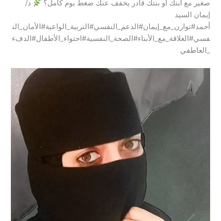
صغير مع ابنك أو بنتك قادر يخفف عنك ضغط يوم كامل؟
د/
إيمان السيد
أحمد#توازن_مع_إيمان#الدعم_النفسي#التربية_الواعية#الأمان_الن
فسي#العلاقة_مع_الأبناء#الصحة_النفسية#احتواء_الأطفال#الدفء
_العاطفي