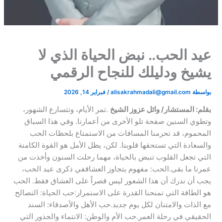
عيد الحب.. نبض الحياة الذي لا
يشيخ ودليلك للنجاح الرقمي​
بواسطة
alisakrahmadali@gmail.com
/
فبراير 14, 2026
بقلم: المستشار/ وائل عزوز الشيخ
.​تمر الأيام، وتتسارع الشهور،
وتطوي السنين صفحة تلو الأخرى من أعمارنا. وفي هذا السباق
المحموم، قد تحرمنا المسافات من الاستمتاع بلحظات الحب
والسعادة التي تستحقها قلوبنا. لكن، يظل الأمل هو القوة الكامنة
التي تجعل القلوب تنبض بالحياة، مهما رحلت السنون وأخذت من
عمرنا ما بقى.​الحب: مفهوم يتجاوز العشاق​في ذكرى عيد الحب،
يجب أن ندرك أن هذا الشعور ليس قصراً على العشاق فقط. الحب
هو الطاقة التي تمنحنا القدرة على الاستمرار:​حب الحياة: التصالح
مع الذات والامتنان لكل يوم جديد.​حب الأهل والأصدقاء: السند
الحقيقي في رحلة العمر.​حب الأم والوطن: الانتماء والجذور التي