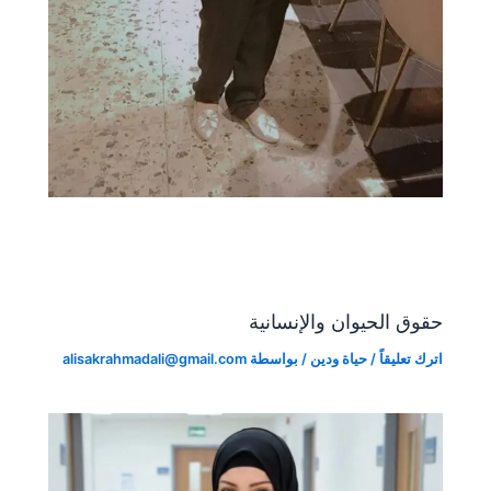
حقوق الحيوان والإنسانية
اترك تعليقاً
/
حياة ودين
/ بواسطة
alisakrahmadali@gmail.com