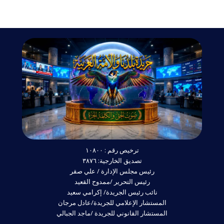
ترخيص رقم : ١٠٨٠٠
تصديق الخارجية: ٣٨٧٦
رئيس مجلس الإدارة / علي صقر
رئيس التحرير /ممدوح القعيد
نائب رئيس الجريدة/ إكرامي سعيد
المستشار الإعلامي للجريدة/عادل مرجان
المستشار القانوني للجريدة /ماجد الجبالي