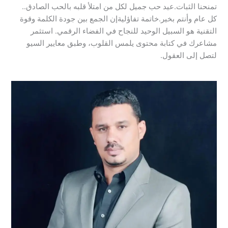
تمنحنا الثبات.​عيد حب جميل لكل من امتلأ قلبه بالحب الصادق..
كل عام وأنتم بخير.​خاتمة تفاؤلية​إن الجمع بين جودة الكلمة وقوة
التقنية هو السبيل الوحيد للنجاح في الفضاء الرقمي. استثمر
مشاعرك في كتابة محتوى يلمس القلوب، وطبق معايير السيو
لتصل إلى العقول.