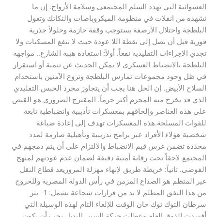
العشوائية التي تهدد السلم المجتمعي وسلامة الأرواح. إن ما
نشهده من انفلات في منظومة الميكروباصات والتكاتك وتغول
البلطجة واحتلال الأرصفة يستوجب وقفة حازمة وحلولاً جذرية
فورية قبل أن نصل إلى نقطة اللا عودة حيث لا تنفع المسكنات ولا
تجدي الإجراءات التقليدية نفعاً. أولاً: استعادة هيبة الشارع.. مواجهة
البلطجة بالانضباط العسكري لا يمكن الحديث عن تنمية أو استقرار
في ظل وجود مجموعات تمارس البلطجة وتروع الآمنين باستخدام
السلاح الأبيض. إن الحل هنا يجب أن يتجاوز مجرد الحبس التقليدي
الذي قد يخرج منه المجرم أكثر جرماً. المقترح الضروري هو القبض
على هذه العناصر وإلحاقهم بمعسكرات تأديبية وانضباطية تابعة
للقوات المسلحة.هذه المعسكرات تهدف إلى إعادة صياغة
شخصية هؤلاء الأفراد عبر برامج تدريبية وتأهيلية صارمة لمدد
محددة تضمن غرس قيم الانضباط والالتزام على أن يتم دمجهم في
المجتمع لاحقاً تحت رقابة أمنية دقيقة لضمان عدم عودتهم لمنهج
الفوضى. ثانياً: خريطة طريق لإنهاء مهزلة المروريعد قطاع النقل
غير المنظم هو الصداع المزمن في رأس الدولة المصرية وللخروج
من هذا النفق المظلم لا بد من قرارات شجاعة تشمل: 1- بتر
سرطان التوك توك حان الوقت للإلغاء التام لهذه الوسيلة التي
أفسدت الذوق العام وعطلت حركة السير. البديل يجب أن يكون