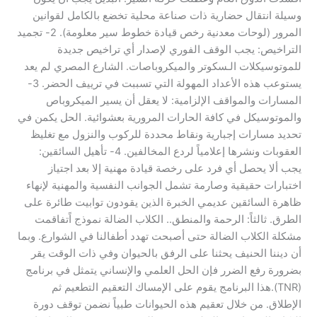
وسيلة انتقال حضارية ذات صناعة محلية تخضع بالكامل لقوانين
المرور (لوحات معدنية رخص قيادة خطوط سير معلومة). 2- تجميد
التراخيص: يجب الوقف الفوري لإصدار أي تراخيص جديدة
للموتوسيكلات الـسكوتر والميكروباصات. الشارع المصري لم يعد
يستوعب هذه الأعداد المهولة التي تسببت في ترييف الحضر. 3-
المسارات والمواقف الإلزامية: لا يعقل أن يسير الميكروباص
والموتوسيكل في كافة الحارات المرورية بعشوائية. الحل يكمن في
تحديد مسارات إجبارية ونقاط محددة للركوب والنزول مع تغليظ
العقوبات ونشرها إعلامياً لردع المخالفين. 4- تأهيل السائقين:
يجب ألا يحصل أي فرد على رخصة قيادة مهنية إلا بعد اجتياز
اختبارات حقيقية وصارمة تشمل الجوانب النفسية والمهنية لإنهاء
ظاهرة السائقين عديمي الخبرة الذين يقودون توابيت طائرة على
الطرق. ثالثاً: الرحمة والمنطق.. الكلاب الضالة نموذج اًتفاقمت
مشكلة الكلاب الضالة حتى أصبحت تهدد أطفالنا في الشوارع. وبما
أن ديننا الحنيف يحثنا على الرفق بالحيوان وفي ذات الوقت يقر
بضرورة رفع الضرر فإن الحل العلمي والإنساني يتمثل في برنامج
(TNR).هذا البرنامج يقوم على الإمساك التعقيم التطعيم ثم
الإطلاق. من خلال تعقيم هذه الحيوانات طبياً نضمن توقف دورة