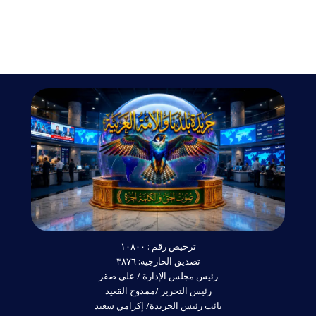
ترخيص رقم : ١٠٨٠٠
تصديق الخارجية: ٣٨٧٦
رئيس مجلس الإدارة / علي صقر
رئيس التحرير /ممدوح القعيد
نائب رئيس الجريدة/ إكرامي سعيد