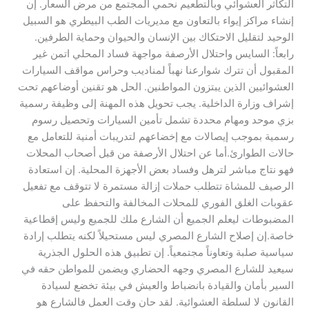
التكاثر العشوائي وبالتطعيم نحمي المجتمع من مرض السعار. إن
إنشاء مراكز إيواء بالتعاون مع مديريات الطب البيطري هو السبيل
الوحيد لتقليل الاحتكاك بين الإنسان والحيوان وحماية الطرفين.
رابعاً: السايس واحتلال الأرصفة مواجهة فساد المحلي اتمن غير
المقبول أن تترك شوارعنا نهباً لمناديب وحراس مواقف السيارات
العشوائيين الذين يبتزون المواطنين. الحل هو تقنين أوضاعهم تحت
إشراف وزارة الداخلية. يجب تحويل هذه المهنة إلى وظيفة رسمية
بزي موحد ومهام محددة تشمل تأمين السيارات وتحصيل رسوم
رسمية بموجب إيصالات مع إخضاعهم لتدريبات أمنية للتعامل مع
حالات الطوارئ.أما عن احتلال الأرصفة من قبل أصحاب المحلات
فهو نتاج مباشر لترهل وفساد بعض الأجهزة المحلية. إن استعادة
الرصيف للمشاة تتطلب حملات إزالة مستمرة لا تتوقف مع تفعيل
عقوبات الغلق الفوري للمحلات المخالفة والتحفظ على
المضبوطات ليعلم الجميع أن الشارع ملك للجميع وليس إقطاعية
خاصة.إن إصلاح الشارع المصري ليس مستحيلاً لكنه يتطلب إرادة
سياسية صلبة وتعاوناً مجتمعياً. إن تطبيق هذه الحلول الجذرية
سيعيد للشارع المصري وجهه الحضاري ويضمن للمواطن حقه في
السير بأمان والقيادة بانضباط والعيش في بيئة تخضع لسيادة
القانون لا لسلطة العشوائية. لقد حان وقت العمل فالشارع هو