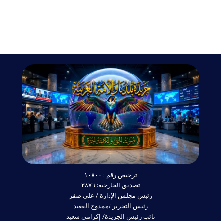
ترخيص رقم : ١٠٨٠٠
تصديق الخارجية: ٣٨٧٦
رئيس مجلس الإدارة / علي صقر
رئيس التحرير /ممدوح القعيد
نائب رئيس الجريدة/ إكرامي سعيد