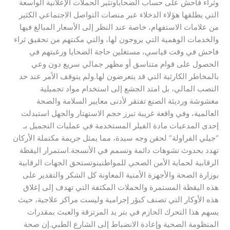
وثراء فاحش على حساب الضحايا​وتثير الحملات الإعلانية الواسعة
التي يطلقها هؤلاء الدخلاء عبر منصات التواصل الاجتماعي الكثير
من علامات الاستفهام، خاصة عند النظر إلى الأسعار المبالغ فيها
والخدمات الوهمية التي يروجون لها، والتي مكنتهم من تحقيق ثراء
فاحش في وقت قياسي، مستغلين حاجة الضحايا ورغبتهم في
الحصول على قوام متناسق أو مظهر جمالي سريع دون وعي
بالمخاطر الكارثية التي قد يتعرضون لها.​ولم يتوقف الأمر عند حد
النصب المالي، بل امتد الجشع إلى استخدام مواد تجميلية
مغشوشة ورديئة الصنع تفتقر لأدنى معايير السلامة والصحة
العالمية، وفي واقعة غريبة تبرز حجم الاستهتار والجهل استبدلت
إحدى المدعيات مادة الفيلر المستخدمة في عمليات التجميل بـ
“جيلي الفراولة” لحقن وجه سيدة، مما يمثل جريمة مكتملة الأركان
تهدد بحدوث تشوهات دائمة وتسمم في الأنسجة.​استمرار اليقظة
الرقابية لحماية الأمن الصحي للمواطنين​وتستحق الجهات الرقابية
بوزارة الصحة والأجهزة الأمنية المعاونة كل الشكر والتقدير على
هذه اليقظة المستمرة والحملات المكثفة التي تهدف إلى إغلاق
هذه الأوكار التي تصنف كبؤر إجرامية وليست مراكز علاجية، حيث
يسهم هذا التحرك الحازم في بتر يد المرتزقة والعبث بمقدرات
المنظومة الصحية وإعادة الانضباط إلى الشارع الطبي.​إن صحة