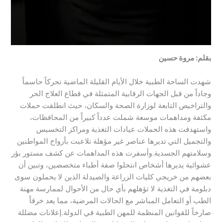
​بقلم: مروة حسين
شهدت الساحة الطبية خلال الأيام القليلة الماضية تحركاً حاسماً
وجاداً من قبل الجهات الرقابية المتمثلة في قطاع العلاج الحر
والتراخيص التابعة لوزارة الصحة والسكان، حيث انطلقت حملات
مكثفة ومداهمات موسعة شملت عدداً كبيراً من المحافظات،
واستهدفت هذه الحملات عيادات التغذية ومراكز التخسيس
والتجميل التي تديرها عناصر غير مؤهلة تلاعبت بأرواح المواطنين
وسلامتهم الجسدية.​وأسفرت هذه المداهمات عن كشف مستور بؤر
عشوائية يديرها أشخاص انتحلوا صفة أطباء متخصصين، وتبين أن
بعضهم من خريجي كليات الزراعة والصيدلة الذين لا يحملون سوى
دبلومة في التغذية لا تؤهلهم بأي حال من الأحوال لممارسة مهنة
الطب أو التعامل المباشر مع الحالات المرضية، مما يعد خرقاً
صارخاً للقوانين المنظمة للمهن الطبية في الدولة.​إعلانات مضللة