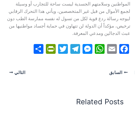
المواطنين وسلامتهم الجسدية ليست ساحة للتجارب أو وسيلة
لجمع الأموال من قبل غير المتخصصين، ويأتي هذا التحرك الرقابي
ليوجه رسالة ردع قوية لكل من تسول له نفسه ممارسة الطب دون
ترخيص، مؤكداً أن الدولة لن تتهاون في حماية أجساد مواطنيها من
عبث الدجالين ومدعي المعرفة.
S
Pr
T
T
M
W
E
F
h
in
w
el
e
h
m
a
ar
tF
itt
e
s
at
ai
c
السابق
التالي
e
ri
er
gr
s
s
l
e
e
a
e
A
b
n
m
n
p
o
Related Posts
dl
g
p
o
y
er
k