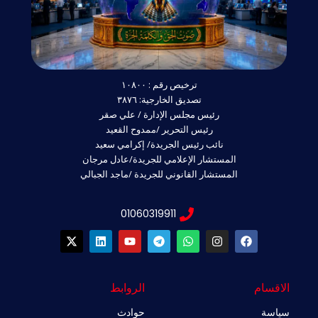
ترخيص رقم : ١٠٨٠٠
تصديق الخارجية: ٣٨٧٦
رئيس مجلس الإدارة / علي صقر
رئيس التحرير /ممدوح القعيد
نائب رئيس الجريدة/ إكرامي سعيد
المستشار الإعلامي للجريدة/عادل مرجان
المستشار القانوني للجريدة /ماجد الجبالي
01060319911
X
L
Y
T
W
I
F
-
i
o
e
h
n
a
t
n
u
l
a
s
c
w
k
t
e
t
t
e
i
e
u
g
s
a
b
الاقسام
الروابط
t
d
b
r
a
g
o
t
i
e
a
p
r
o
سياسة
حوادث
e
n
m
p
a
k