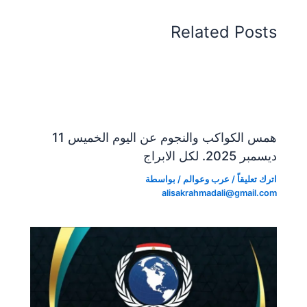
e
a
e
A
b
n
m
n
p
o
Related Posts
dl
g
p
o
y
er
k
همس الكواكب والنجوم عن اليوم الخميس 11
ديسمبر 2025. لكل الابراج
اترك تعليقاً
/
عرب وعوالم
/ بواسطة
alisakrahmadali@gmail.com