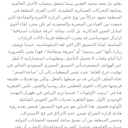
بقلم: م/ سعد محمد العقبي ​بينما تنشغل منصات الأخبار العالمية
بمتابعة التحركات العسكرية التقليدية، كانت الغرف المغلقة في
المنطقة تشهد حراكاً من نوع خاص. الزيارة الأخيرة والمفاجئة التي
جمعت بين القيادتين المصرية والسعودية لم تكن مجرد لقاء أخوي
لتبادل الصور التذكارية، بل كانت بمثابة “غرفة عمليات استباقية”
لزلزال جيوسياسي قد يضرب المنطقة قريباً.​دلالات الزيارات
الصامتة: لماذا التنسيق الآن؟​في لغة الدبلوماسية، عندما توصف
زيارة بأنها “غير رسمية” أو “سريعة ومفاجئة”، فهذا يعني بالضرورة
أننا أمام ملفات لا تحتمل التأجيل، ومعلومات استخباراتية لا تُنقل
عبر الهواتف المشفرة.​يأتي التنسيق المصري السعودي الحالي في
توقيت حرج للغاية؛ حيث تشير المعطيات إلى أن “ساعة الصفر”
تجاه الملف الإيراني قد تم ضبطها بالفعل، ولكن مع تعديلات طفيفة
فرضتها تحركات القوى العظمى مثل روسيا والصين. تكمن العبقرية
هنا في “ترتيب الأولويات”؛ فبينما ترى الرياض في طهران التهديد
الوجودي الأول، تضع القاهرة تحديات الأمن القومي الشاملة
كأولوية قصوى. هذا التباين هو سر قوة التنسيق؛ فمصر تقدم رؤية
هادئة لإدارة الصراع تضمن عدم الانزلاق في فخ الاستنزاف،
وتحمي المنطقة من أن تصبح ساحة لتصفية الحسابات الدولية.​
سيناريو العاصفة: تفاصيل الضربة المؤجلة​تؤكد التقارير أن فجر