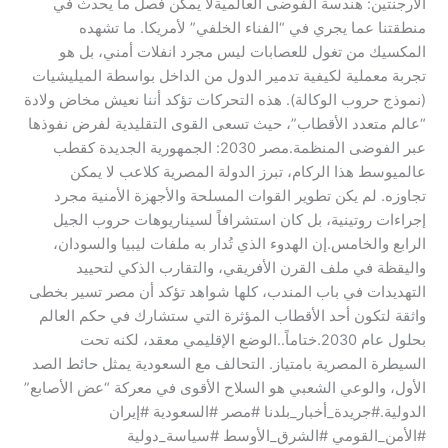
الأرجنتين: هندسة الفوضى العالمية​لا يمكن فصل ما يحدث في
منطقتنا عما يجري في “الفناء الخلفي” لأمريكا. ما تشهده
المكسيك من تغول للعصابات ليس مجرد انفلات أمني، بل هو
تجربة معملية لكيفية تدمير الدول من الداخل بواسطة الميليشيات
(نموذج حروب الوكالة). هذه التحركات تؤكد أننا نعيش مخاض ولادة
“عالم متعدد الأقطاب”، حيث تسعى القوى التقليدية لفرض نفوذها
عبر الفوضى المنظمة.​مصر 2030: الجمهورية الجديدة كقطب
عالمي​وسط هذا الركام، تبرز الدولة المصرية كلاعب لا يمكن
تجاوزه. لم يكن تطوير القوات المسلحة والأجهزة الأمنية مجرد
إجراءات روتينية، بل كان استشرافاً لسيناريوهات حروب الجيل
الرابع والخامس.​إن الهدوء الذي تُدار به ملفات ليبيا والسودان،
واليقظة في ملف القرن الأفريقي، والتقارب الذكي لتحييد
التهديدات في باب المندب، كلها شواهد تؤكد أن مصر تسير بخطى
واثقة لتكون أحد الأقطاب المؤثرة التي ستشارك في حكم العالم
بحلول عام 2030.​ختاماً..الوضع الإقليمي معقد، لكنه تحت
السيطرة المصرية بامتياز. التحالف مع السعودية يمثل حائط الصد
الأول، والوعي الشعبي هو السلاح الأقوى في معركة “عض الأصابع”
الدولية.​#جريدة_أخبار_بلدنا #مصر #السعودية #إيران
#الأمن_القومي #الشرق_الأوسط #سياسة_دولية