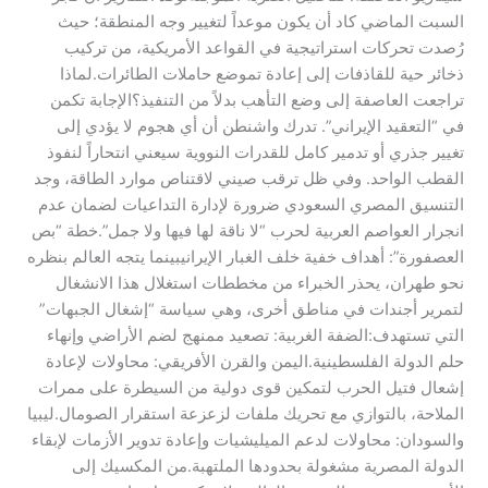
السبت الماضي كاد أن يكون موعداً لتغيير وجه المنطقة؛ حيث
رُصدت تحركات استراتيجية في القواعد الأمريكية، من تركيب
ذخائر حية للقاذفات إلى إعادة تموضع حاملات الطائرات.​لماذا
تراجعت العاصفة إلى وضع التأهب بدلاً من التنفيذ؟الإجابة تكمن
في “التعقيد الإيراني”. تدرك واشنطن أن أي هجوم لا يؤدي إلى
تغيير جذري أو تدمير كامل للقدرات النووية سيعني انتحاراً لنفوذ
القطب الواحد. وفي ظل ترقب صيني لاقتناص موارد الطاقة، وجد
التنسيق المصري السعودي ضرورة لإدارة التداعيات لضمان عدم
انجرار العواصم العربية لحرب “لا ناقة لها فيها ولا جمل”.​خطة “بص
العصفورة”: أهداف خفية خلف الغبار الإيراني​بينما يتجه العالم بنظره
نحو طهران، يحذر الخبراء من مخططات استغلال هذا الانشغال
لتمرير أجندات في مناطق أخرى، وهي سياسة “إشغال الجبهات”
التي تستهدف:​الضفة الغربية: تصعيد ممنهج لضم الأراضي وإنهاء
حلم الدولة الفلسطينية.​اليمن والقرن الأفريقي: محاولات لإعادة
إشعال فتيل الحرب لتمكين قوى دولية من السيطرة على ممرات
الملاحة، بالتوازي مع تحريك ملفات لزعزعة استقرار الصومال.​ليبيا
والسودان: محاولات لدعم الميليشيات وإعادة تدوير الأزمات لإبقاء
الدولة المصرية مشغولة بحدودها الملتهبة.​من المكسيك إلى