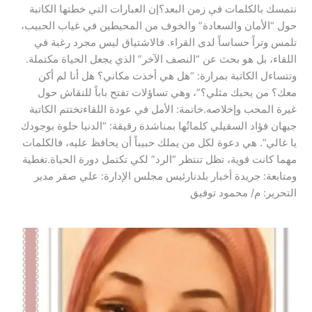
نتمسك بالكلمات في زمن البعد؟​إن العبارات التي خطتها الكاتبة
حول “الأمان والسعادة” والخوف من المحيطين في غياب الحبيب،
تلمس وتراً حساساً لدى القراء. فالاشتياق ليس مجرد رغبة في
اللقاء، بل هو بحث عن “النصف الآخر” الذي يجعل الحياة مكتملة.
وتتساءل الكاتبة بمرارة: “هل هي أخذت مكاني؟ هل أنا لم أكن
معك؟ من يحبك مثلي؟”، وهي تساؤلات تفتح باباً للنقاش حول
غيرة المحب وإخلاصه.خاتمة: الأمل في عودة اللقاء​تختتم الكاتبة
جيهان فؤاد السقيلي كلماتُها بمناشدة رقيقة: “الدنيا حلوة بوجودك
يا غالي”. هي دعوة لكل من يملك حبيباً أن يحافظ عليه، فالكلمات
مهما كانت قوية، تظل تنتظر “الرد” لكي تكتمل دورة الحياة.تغطية
ومتابعة: جريدة أخبار بلدنارئيس مجلس الإدارة: علي صقر مدير
التحرير: م/ محمود توفيق