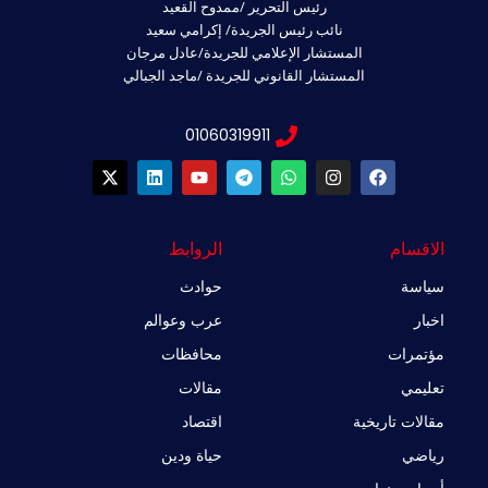
رئيس التحرير /ممدوح القعيد
نائب رئيس الجريدة/ إكرامي سعيد
المستشار الإعلامي للجريدة/عادل مرجان
المستشار القانوني للجريدة /ماجد الجبالي
01060319911
X
L
Y
T
W
I
F
-
i
o
e
h
n
a
t
n
u
l
a
s
c
w
k
t
e
t
t
e
i
e
u
g
s
a
b
الاقسام
الروابط
t
d
b
r
a
g
o
t
i
e
a
p
r
o
سياسة
حوادث
e
n
m
p
a
k
r
m
اخبار
عرب وعوالم
مؤتمرات
محافظات
تعليمي
مقالات
مقالات تاريخية
اقتصاد
رياضي
حياة ودين