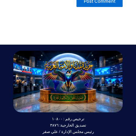
ترخيص رقم : ١٠٨٠٠
تصديق الخارجية: ٣٨٧٦
رئيس مجلس الإدارة / علي صقر