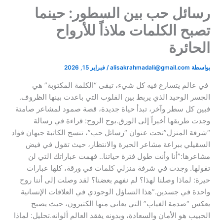
رسائل حب بين السطور: حينما
تصبح الكلمات ملاذاً للأرواح
الحائرة
بواسطة
alisakrahmadali@gmail.com
/
فبراير 15, 2026
​ في عالم يتسارع فيه كل شيء، تبقى “الكلمة المكتوبة” هي
الجسر الوحيد الذي يربط بين القلوب التي باعدت بينها الظروف.
فبين كل سطر وآخر، تبدأ حياة جديدة، قصة صمود لمشاعر صامتة
وجدت طريقها أخيراً إلى الورق.​بوح الروح: قراءة في رسالة
“شرفة المنزل”​تحت عنوان “رسائل حب”، تنسج الكاتبة جيهان فؤاد
السقيلي ببراعة مشاعر الحيرة والانتظار، حيث تقول في فيض
مشاعرها:​”أنا وأنت طول فترة حياتنا.. فهمت عباراتك التي لن
تقولها. وجدت في شرفة منزلي كلمات في ورقة، كلها عبارات
حيرة: لماذا وصلنا لهذا؟ لم نفهم بعضنا؟ لقد وصلت إلى أننا روح
واحدة في جسدين.”​هذا التساؤل الوجودي في العلاقات الإنسانية
يعكس “صدمة الغياب” التي يعاني منها الكثيرون، حيث يصبح
الحبيب هو الأمان والسعادة، وبدونه يفقد العالم ألوانه.​تحليل: لماذا