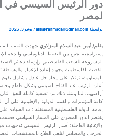
دور الرئيس السيسي في الق
لمصر
بواسطة
alisakrahmadali@gmail.com
/
يونيو 3, 2026
​بقلم/ أيمن عبد السلام المنزلاوي​
شهدت القضية الفلسط
إستراتيجية تجمع بين الضغط الدبلوماسي والدعم ال
المشروعة للشعب الفلسطيني وإرساء دعائم الاستقرار
القضية الفلسطينية وجهود إعادة الإعمار والوساطة.​ث
أعلن الرئيس عبد الفتاح السيسي بشكل قاطع وحاسم
كافة المؤتمرات والقمم الدولية والإقليمية على أن ا
يقتصر الدور المصري على المسار السياسي فحسب، بل
والإغاثية العاجلة: أصدر الرئيس السيسي توجيهات م
الجرحى والمصابين لتلقي العلاج بالمستشفيات المصري