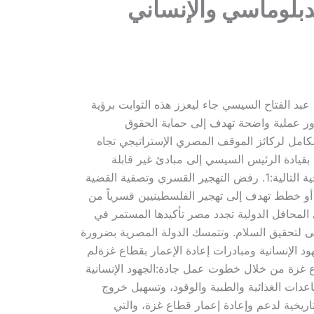
دبلوماسي والإنساني
بد الفتاح السيسي جاء ليعزز هذه الثوابت برؤية
ور عملية واضحة تهدف إلى حماية الحقوق
كامل لركائز الموقف المصري الإستراتيجي تجاه
 بقيادة الرئيس السيسي إلى مبادئ غير قابلة
للمساومة، ترتكز على إيجاد حل عادل وشامل يقوم على أساس “حل الدولتين”. وتتلخص هذه الرؤية في المحاور الإستراتيجية التالية:​1. رفض التهجير القسري وتصفية القضية​
أو خطط تهدف إلى تهجير الفلسطينيين قسرياً من
 الفلسطيني وإفراغ القضية من مضمونها.​2. الدعم الدبلوماسي في المحافل الدولية ​تجدد مصر تأكيدها المستمر في
ولى لتحقيق السلام. وتتمسك الدولة المصرية بضرورة
1، وأن تكون عاصمتها القدس الشرقية.​الجهود الإنسانية ومبادرات إعادة الإعمار بقطاع غزة​لم
 غزة من خلال خطوت عمل جادة:​الجهود الإنسانية
دات الغذائية والطبية والوقود، وتسهيل خروج
اريخية لدعم وإعادة إعمار قطاع غزة، والتي