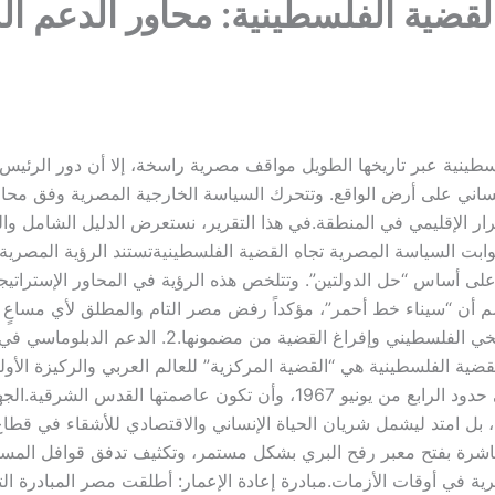
ضية الفلسطينية: محاور الدعم ال
ينية عبر تاريخها الطويل مواقف مصرية راسخة، إلا أن دور الرئيس ع
إنساني على أرض الواقع. وتتحرك السياسة الخارجية المصرية وفق محا
 الإقليمي في المنطقة.​في هذا التقرير، نستعرض الدليل الشامل وال
وابت السياسة المصرية تجاه القضية الفلسطينية​تستند الرؤية المصرية
 أن “سيناء خط أحمر”، مؤكداً رفض مصر التام والمطلق لأي مساعٍ 
أراضيهم؛ لما يمثله ذلك من تصفية كاملة للحق التاريخي
لقضية الفلسطينية هي “القضية المركزية” للعالم العربي والركيزة الأ
إقامة الدولة الفلسطينية المستقلة ذات السيادة على حدود الرابع من يونيو 967
 امتد ليشمل شريان الحياة الإنساني والاقتصادي للأشقاء في قطاع
باشرة بفتح معبر رفح البري بشكل مستمر، وتكثيف تدفق قوافل المساع
ة في أوقات الأزمات.​مبادرة إعادة الإعمار: أطلقت مصر المبادرة الت