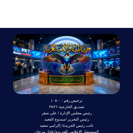
ترخيص رقم : ١٠٨٠٠
تصديق الخارجية: ٣٨٧٦
رئيس مجلس الإدارة / علي صقر
رئيس التحرير /ممدوح القعيد
نائب رئيس الجريدة/ إكرامي سعيد
المستشار الإعلامي للجريدة/عادل مرجان