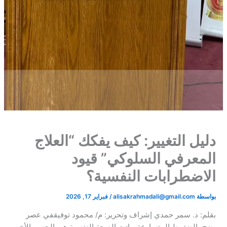
​دليل التغيير: كيف يفكك “العلاج
المعرفي السلوكي” قيود
الاضطرابات النفسية؟​
بواسطة
alisakrahmadali@gmail.com
/
فبراير 17, 2026
بقلم: د. سمر حمدي إشراف وتحرير: م/ محمود توفيق​في عصر
يضج بالضغوط المتسارعة، باتت الصحة النفسية هي الحصن الأخير