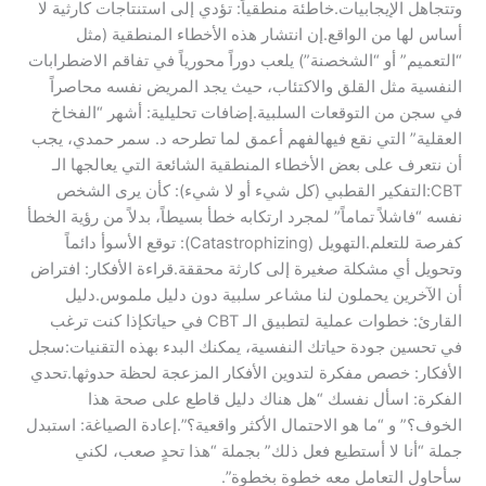
وتتجاهل الإيجابيات.​خاطئة منطقياً: تؤدي إلى استنتاجات كارثية لا
أساس لها من الواقع.​إن انتشار هذه الأخطاء المنطقية (مثل
“التعميم” أو “الشخصنة”) يلعب دوراً محورياً في تفاقم الاضطرابات
النفسية مثل القلق والاكتئاب، حيث يجد المريض نفسه محاصراً
في سجن من التوقعات السلبية.​إضافات تحليلية: أشهر “الفخاخ
العقلية” التي نقع فيها​لفهم أعمق لما تطرحه د. سمر حمدي، يجب
أن نتعرف على بعض الأخطاء المنطقية الشائعة التي يعالجها الـ
CBT:​التفكير القطبي (كل شيء أو لا شيء): كأن يرى الشخص
نفسه “فاشلاً تماماً” لمجرد ارتكابه خطأ بسيطاً، بدلاً من رؤية الخطأ
كفرصة للتعلم.​التهويل (Catastrophizing): توقع الأسوأ دائماً
وتحويل أي مشكلة صغيرة إلى كارثة محققة.​قراءة الأفكار: افتراض
أن الآخرين يحملون لنا مشاعر سلبية دون دليل ملموس.​دليل
القارئ: خطوات عملية لتطبيق الـ CBT في حياتك​إذا كنت ترغب
في تحسين جودة حياتك النفسية، يمكنك البدء بهذه التقنيات:​سجل
الأفكار: خصص مفكرة لتدوين الأفكار المزعجة لحظة حدوثها.​تحدي
الفكرة: اسأل نفسك “هل هناك دليل قاطع على صحة هذا
الخوف؟” و “ما هو الاحتمال الأكثر واقعية؟”.​إعادة الصياغة: استبدل
جملة “أنا لا أستطيع فعل ذلك” بجملة “هذا تحدٍ صعب، لكني
سأحاول التعامل معه خطوة بخطوة”.