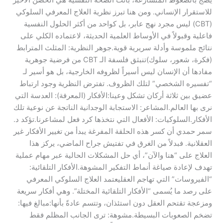
للاستقرار الإنساني. ومن هنا تبرز نظرية العلاج المعرفي السلوكي
(CBT) ليس مجرد نهج عابر، بل كواحد من أكثر الحلول النفسية
فاعلية وقبولاً في الأوساط العلمية الحديثة، لاعتماده الكلي على
نتائج ملموسة وأدلة سريرية قوية.​جوهر النظرية: المثلث المترابط
(فكرة، شعور، سلوك)​تنبثق فلسفة الـ CBT من فرضية جوهرية
مفادها أن الإنسان ليس أسيراً لظروفه الخارجية، بل هو أسير لـ
“تفسيره الشخصي” لتلك الظروف. تفترض النظرية وجود ارتباط
عضيق بين ثلاثة أركان تشكل وعينا:​الأفكار (المعرفة): العدسة التي
نرى بها العالم.​المشاعر: الاستجابة الوجدانية الناتجة عن نوعية تلك
الأفكار.​السلوكيات: الأفعال التي نتخذها كرد فعل لمشاعرنا.​تؤكد د.
سمر حمدي أن كسر هذه الحلقة المفرغة يبدأ من تغيير الأفكار غير
العقلانية. فبدلاً من الغرق في تفتيش جراح الماضي، يركز هذا
العلاج على “هنا والآن”، أي حل المشكلات الحالية عبر مهام عملية
تهدف لإعادة صياغة أنماط التفكير المشوهة.​الأفكار التلقائية:
“الفيروسات” التي تهاجم العقل​يعتمد العلاج السلوكي المعرفي
على رصد ما يُسمى “الأفكار التلقائية المختلة”. وهي أفكار سريعة
ومزعجة تقتحم العقل دون استئذان، وتتسم عادةً بأنها:​مبالغ فيها:
تضخم الصعوبات البسيطة.​مشوهة: ترى الجانب المظلم فقط