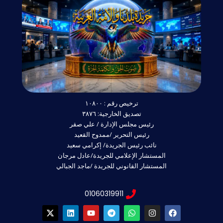
ترخيص رقم : ١٠٨٠٠
تصديق الخارجية: ٣٨٧٦
رئيس مجلس الإدارة / علي صقر
رئيس التحرير /ممدوح القعيد
نائب رئيس الجريدة/ إكرامي سعيد
المستشار الإعلامي للجريدة/عادل مرجان
المستشار القانوني للجريدة /ماجد الجبالي
01060319911
X
L
Y
T
W
I
F
-
i
o
e
h
n
a