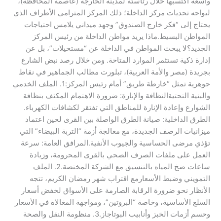
واسعة اكتسبها خلال رئاسته لمدينة الخارجة (عاصمة المحافظة)،
ليواجه تحديات مركز الداخلة؛ ذلك المركز المترامي الأطراف الذي
يحتاج إلى “فكر خارج الصندوق” وجهد ميداني يلامس احتياجات
المواطن البسيط.​ماذا يريد مواطن الداخلة من رئيس المركز
الجديد؟​لا يبحث المواطن في الداخلة عن “مستحيلات”، بل عن
إدارة ذكية تستثمر الموارد المتاحة. ومن خلال رصد نبض الشارع
بجريدة (مصر والأمة العربية)، تبلورت مطالب الجماهير في نقاط
جوهرية تمثل “خارطة طريق” أمام رئيس المركز:​1. الملف الخدمي
والبنية التحتية​النظافة والإنارة: ضرورة الاهتمام المكثف بنظافة
الشوارع وإعادة الإنارة للمناطق التي تفتقر لكشافات الكهرباء.​
الطرق الداخلية: صيانة الطرق الواصلة بين القرى لحين اعتماد
ميزانيات الرصف الجديدة، مع معالجة أزمة “التربة البيضاء” التي
تؤذي مرضى الحساسية والجيوب الأنفية.​المرافق العامة: سرعة
العمل على ملفات الصرف الصحي بالقرى المحرومة، وزيادة
ساعات ضخ المياه بالتنسيق مع الشركة المختصة.​2. الملف
التمويني وضبط الأسعار​مع اقتراب شهر رمضان الكريم، تتجه
الأنظار نحو ضرورة الرقابة الصارمة على الأسواق لخفض أسعار
السلع الأساسية، وخاصة “البروتين”، ومواجهة المغالاة في الأسعار
وحسم أزمات الخبز وأنابيب البوتاجاز.​3. منظومة النقل والصحة​