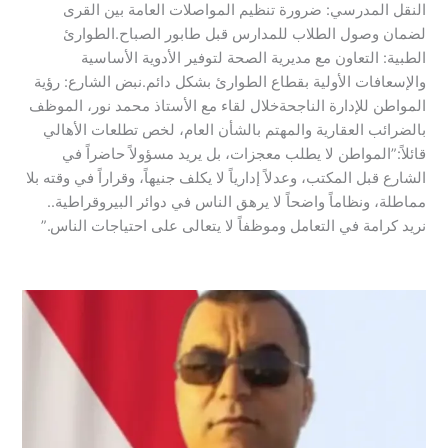
النقل المدرسي: ضرورة تنظيم المواصلات العامة بين القرى
لضمان وصول الطلاب للمدارس قبل طابور الصباح.​الطوارئ
الطبية: التعاون مع مديرية الصحة لتوفير الأدوية الأساسية
والإسعافات الأولية بقطاع الطوارئ بشكل دائم.​نبض الشارع: رؤية
المواطن للإدارة الناجحة​خلال لقاء مع الأستاذ محمد نور، الموظف
بالضرائب العقارية والمهتم بالشأن العام، لخص تطلعات الأهالي
قائلاً:​”المواطن لا يطلب معجزات، بل يريد مسؤولاً حاضراً في
الشارع قبل المكتب، وعدلاً إدارياً لا يكلف جنيهاً، وقراراً في وقته بلا
مماطلة، ونظاماً واضحاً لا يرهق الناس في دوائر البيروقراطية..
نريد كرامة في التعامل وموظفاً لا يتعالى على احتياجات الناس.”