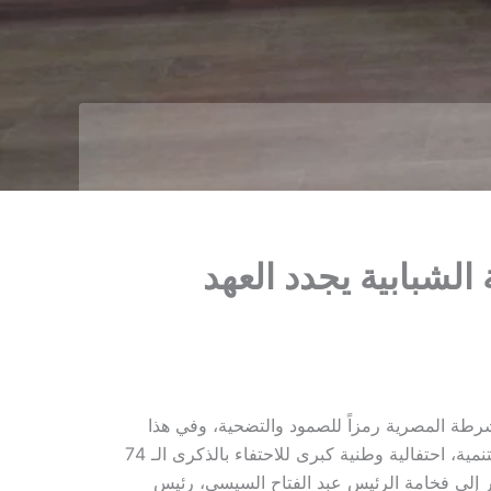
القيادات الوطنية الشبابية يجدد العهد
عيد الشرطة المصرية رمزاً للصمود والتضحية، وفي هذا
السياق، نظم ائتلاف القيادات الوطنية الشبابية، بقيادة الأستاذ ماجد كمال رياض، وبالتعاون مع جمعية شباب في الواجهة للتنمية، احتفالية وطنية كبرى للاحتفاء بالذكرى الـ 74
قدير إلى فخامة الرئيس عبد الفتاح السيسي، رئيس