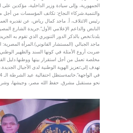
الجمهورية، وإلى سيادة وزير الداخلية، مؤكدين على 
والتنمية.​شركاء النجاح: تكاتف المؤسسات من أجل م
رئيس الائتلاف، أ. ماجد كمال رياض، عن تقديره العميق
النابض والداعم الإعلامي الأول”.​جريدة الشارع المص
بلدنا:نخص بالذكر الدور التنويري الذي تقوم به الجري
ماجد الجبالي (المستشار القانوني).​المرأة المصرية:
ضربت أروع الأمثلة في كونها السند والظهير الوطني.
تهدف إلى:​تعزيز الهوية الوطنية لدى الأجيال الجدي
نحو مستقبل مشرق. حفظ الله مصر، وجيشها، وشرطت