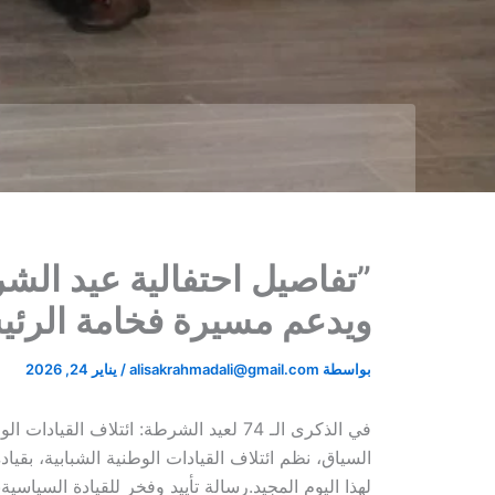
ويدعم مسيرة فخامة الرئ
بواسطة
alisakrahmadali@gmail.com
/
يناير 24, 2026
​في الذكرى الـ 74 لعيد الشرطة: ائتل
لهذا اليوم المجيد.​رسالة تأييد وفخر للقيادة السياس