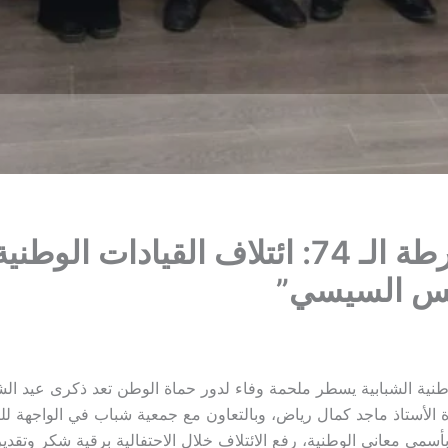
​”تفاصيل احتفالية عيد الشرطة الـ 74: ائتلاف 
يس السيسي”
اف القيادات الوطنية الشبابية يسطر ملحمة وفاء لدور حماة الوطن​ تعد ذكرى 
ية​بأسمى معاني الوطنية، رفع الائتلاف خلال الاحتفالية برقية شكر وت