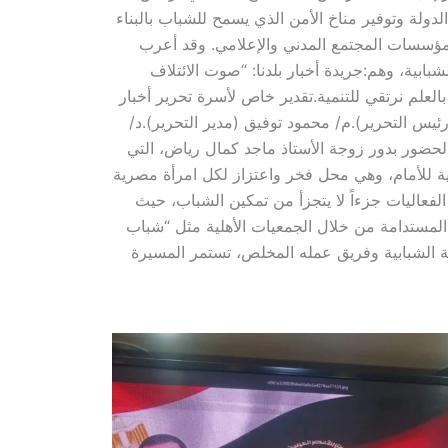
دولة وتوفير مناخ الأمن الذي يسمح للشباب بالبناء
 مؤسسات المجتمع المدني والإعلامي. وقد أعرب
ابية، وهم:​جريدة أخبار بلدنا: “صوت الائتلاف
لعلم نرتقي للتنمية.​تقدير خاص لأسرة تحرير أخبار
يس التحرير).​م/ محمود توفيق (مدير التحرير).​د/
 الحضور بدور زوجة الأستاذ ماجد كمال رياض، التي
نية للأمام، وهي محل فخر واعتزاز لكل امرأة مصرية
ها ووطنها.​دليل القارئ: كيف تساهم المبادرات الشبابية في رؤية مصر 2030؟​تعتبر هذه الفعاليات جزءاً لا يتجزأ من تمكين الشباب، حيث
 المستدامة من خلال الجمعيات الأهلية مثل “شباب
 ائتلاف القيادات الوطنية الشبابية وفريق عمله المخلص، تستمر المسيرة