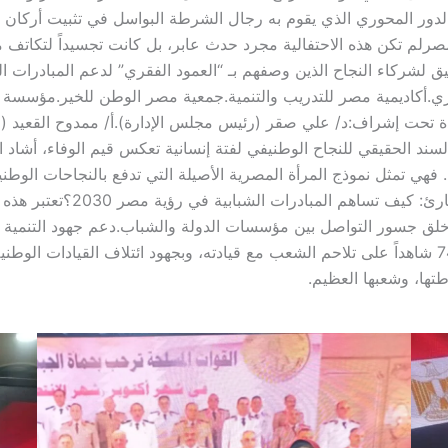
الدور المحوري الذي يقوم به رجال الشرطة البواسل في تثبيت أركان ال
صر​لم تكن هذه الاحتفالية مجرد حدث عابر، بل كانت تجسيداً لتكاتف
 لشركاء النجاح الذين وصفهم بـ “العمود الفقري” لدعم المبادرات الشب
ري.​أكاديمية مصر للتدريب والتنمية.​جمعية مصر الوطن للخير.​مؤسسة با
دة تحت إشراف:​د/ علي صقر (رئيس مجلس الإدارة).​أ/ ممدوح القعيد (رئ
 السند الحقيقي للنجاح الوطني​في لفتة إنسانية تعكس قيم الوفاء، أشاد
 فهي تمثل نموذج المرأة المصرية الأصيلة التي تدفع بالنجاحات الوط
مخلصة تعمل من أجل استقرار بيت
دة.​خلق جسور التواصل بين مؤسسات الدولة والشباب.​دعم جهود التنمية
في الواجهة”.​خاتمة​ستظل احتفالية عيد الشرطة الـ 74 شاهداً على تلاحم الشعب مع قيادته، وبجهود
ها، وشعبها العظيم.