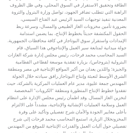
الطاقة وتحقيق الاستقرار في السوق المحلي، وفي ظل الظروف
الراهنة التي تتطلب تضافر الجهود، تواصل وزارة البترول والثروة
المعدنية تنفيذ توجيهات السيد الرئيس عبد الفتاح السيسي،
بضرورة تأمين مخزونات الغاز الطبيعي والمسال، وسرعة ربط
الحقول المكتشفة حديثاً بخطوط الإنتاج، بما يضمن استدامة
الإمدادات واستقرار سوق البوتاجاز في كافة محافظات الجمهورية.​
جولة ميدانية لمتابعة سير العمل والإنتاج​وفي هذا السياق، قام
السيد المحاسب محمد فرحات، رئيس مجلس إدارة شركة الغازات
البترولية (بتروجاس)، بزيارة تفقدية موسعة لقطاعي القطامية
والجيزة؛ واللذين يعدان من أكبر المواقع الإنتاجية في مصر ومنطقة
الشرق الأوسط لتعبئة وإنتاج البوتاجاز.​رافق سيادته خلال الجولة
المهندس جمعة عليوة، مدير عام العمليات المركزية بالشركة، حيث
تفقدوا خطوط الإنتاج المتطورة ومنطقة “الكرويات” المخصصة
لتخزين الغاز المسال. وقد اطمأن رئيس مجلس الإدارة على انتظام
العمل وسلامة العمليات الإنشائية والإنتاجية، مشدداً على الالتزام
بأعلى معايير الجودة والأمان.​شرح تفصيلي وتأكيد على وفرة
المخزون​خلال الزيارة، استمع المحاسب محمد فرحات إلى شرح
تفصيلي حول آليات العمل والقدرات الإنتاجية للموقع من المهندس