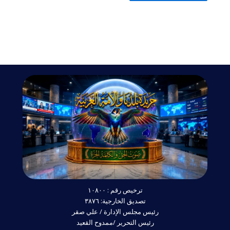
ترخيص رقم : ١٠٨٠٠
تصديق الخارجية: ٣٨٧٦
رئيس مجلس الإدارة / علي صقر
رئيس التحرير /ممدوح القعيد