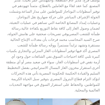
يوسف فرج، مدير عام المنطقة، والمهندس عمر بخيت، مدير
المصنع. كما عقد لقاءً مع العاملين بالقطاع، مثمناً جهودهم في
توفير أسطوانات البوتاجاز للمواطنين على مدار الساعة.​وشملت
الجولة الإشراف المباشر على حركة صهاريج نقل البوتاجاز،
وعمليات إمداد المصانع الخاصة التي تساهم في عمليات التعبئة،
لضمان وصول الغاز إلى كافة نقاط التوزيع بكفاءة عالية.​رسالة
طمأنة للشعب المصري​وفي تصريحات صحفية على هامش الجولة،
صرح السيد المحاسب محمد فرحات بأن معدلات الإنتاج الحالية
مستقرة وتشهد تزايداً مستمراً. ووجّه رسالة طمأنة للشعب
المصري أكد فيها:​توفير أسطوانات الغاز المنزلي والتجاري بكميات
كبيرة تلبي كافة احتياجات السوق.​نفي الشائعات حول وجود أي
أزمة نقص في أسطوانات الغاز، سواء في صعيد مصر أو أي منطقة
أخرى.​استقرار مخزون الغاز المسال الاستراتيجي بفضل التخطيط
السليم والقيادة الحكيمة للحكومة المصرية.​تأتي هذه التحركات
لتؤكد التزام قطاع البترول المصري بتوفير سبل الحياة الكريمة
للمواطنين، والحفاظ على استقرار السوق في مواجهة التحديات
العالمية والمحلية.