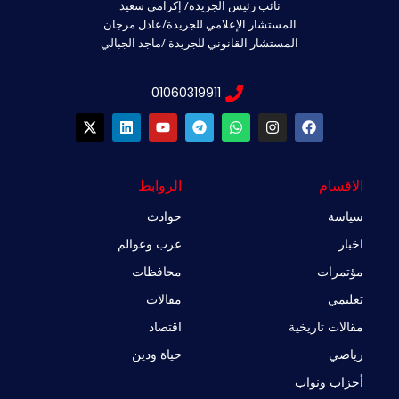
نائب رئيس الجريدة/ إكرامي سعيد
المستشار الإعلامي للجريدة/عادل مرجان
المستشار القانوني للجريدة /ماجد الجبالي
01060319911
X
L
Y
T
W
I
F
-
i
o
e
h
n
a
t
n
u
l
a
s
c
w
k
t
e
t
t
e
i
e
u
g
s
a
b
الاقسام
الروابط
t
d
b
r
a
g
o
t
i
e
a
p
r
o
سياسة
حوادث
e
n
m
p
a
k
r
m
اخبار
عرب وعوالم
مؤتمرات
محافظات
تعليمي
مقالات
مقالات تاريخية
اقتصاد
رياضي
حياة ودين
أحزاب ونواب