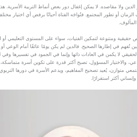
دين ولا مقاصده. لا يمكن إغفال دور بعض أنماط التربية الأسرية. هذه
الزمان أو تطور المجتمع. فتُواجَه الفتاة أحيانًا برفض أي اختيار مخت
لمألوف.
 حقيقية ومتنوعة لتمكين الفتيات، سواء على المستوى التعليمي أو 
ين تُفهم في إطارها الصحيح. فالدين لم يكن يومًا عائقًا أمام الوعي أو 
يقي لا يكمن في العادات ذاتها وإنما في الجمود في تفسيرها وفي الخلط
اعي، والاختيار المسؤول، تصبح أكثر قدرة على تكوين أسرة متماسكة، قا
ي متوازن، يُعيد تصحيح المفاهيم، ويدعم الأسرة في دورها التربوي، و
نساني أكثر استقرارًا.