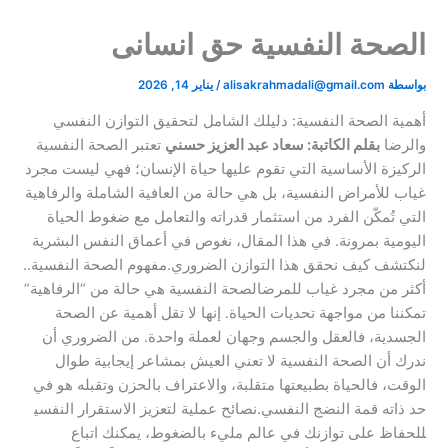
الصحة النفسية حق انسانى
بواسطة
alisakrahmadali@gmail.com
/
يناير 14, 2026
أهمية الصحة النفسية: دليلك الشامل لتحقيق التوازن النفسي
والرضا ​
بقلم الكاتبة: سعاد عبد العزيز حسني​
تعتبر الصحة النفسية
الركيزة الأساسية التي تقوم عليها حياة الإنسان؛ فهي ليست مجرد
غياب للأمراض النفسية، بل هي حالة من العافية الشاملة والرفاهية
التي تُمكّن الفرد من استثمار قدراته والتعامل مع ضغوط الحياة
اليومية بمرونة. في هذا المقال، نغوص في أعماق النفس البشرية
لنكتشف كيف نحقق هذا التوازن الضروري.​مفهوم الصحة النفسية..
أكثر من مجرد غياب للمرض​الصحة النفسية هي حالة من “الرفاهية”
تمكننا من مواجهة تحديات الحياة. إنها لا تقل أهمية عن الصحة
الجسدية، فالعقل والجسم وجهان لعملة واحدة. من الضروري أن
ندرك أن الصحة النفسية لا تعني العيش بمشاعر إيجابية طوال
الوقت، فالحياة بطبيعتها متقلبة، والاعتراف بالحزن وتقبله هو في
حد ذاته قمة النضج النفسي.​نصائح عملية لتعزيز الاستقرار النفسي​
للحفاظ على توازنك في عالم مليء بالضغوط، يمكنك اتباع