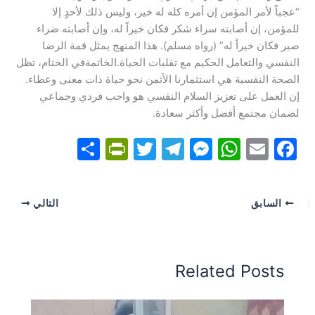
“عجباً لأمر المؤمن إن أمره كله له خير، وليس ذلك لأحدٍ إلا
للمؤمن، إن أصابته سراء شكر فكان خيراً له، وإن أصابته ضراء
صبر فكان خيراً له” (رواه مسلم). هذا المنهج يمثل قمة الرضا
النفسي والتعامل الحكيم مع تقلبات الحياة.​الخاتمة​في الختام، تظل
الصحة النفسية هي استثمارنا الأثمن نحو حياة ذات معنى وعطاء.
إن العمل على تعزيز السلام النفسي هو واجب فردي وجماعي
لضمان مجتمع أفضل وأكثر سعادة.​
S
Pr
T
T
M
W
E
F
h
in
w
el
e
h
m
a
ar
tF
itt
e
s
at
ai
c
السابق
التالي
e
ri
er
gr
s
s
l
e
e
a
e
A
b
n
m
n
p
o
Related Posts
dl
g
p
o
y
er
k