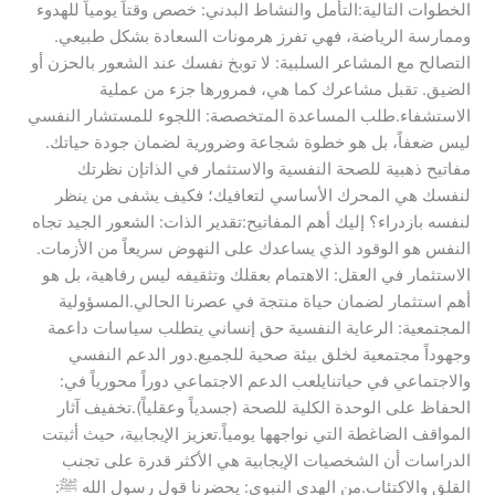
الخطوات التالية:​التأمل والنشاط البدني: خصص وقتاً يومياً للهدوء
وممارسة الرياضة، فهي تفرز هرمونات السعادة بشكل طبيعي.​
التصالح مع المشاعر السلبية: لا توبخ نفسك عند الشعور بالحزن أو
الضيق. تقبل مشاعرك كما هي، فمرورها جزء من عملية
الاستشفاء.​طلب المساعدة المتخصصة: اللجوء للمستشار النفسي
ليس ضعفاً، بل هو خطوة شجاعة وضرورية لضمان جودة حياتك.​
مفاتيح ذهبية للصحة النفسية والاستثمار في الذات​إن نظرتك
لنفسك هي المحرك الأساسي لتعافيك؛ فكيف يشفى من ينظر
لنفسه بازدراء؟ إليك أهم المفاتيح:​تقدير الذات: الشعور الجيد تجاه
النفس هو الوقود الذي يساعدك على النهوض سريعاً من الأزمات.​
الاستثمار في العقل: الاهتمام بعقلك وتثقيفه ليس رفاهية، بل هو
أهم استثمار لضمان حياة منتجة في عصرنا الحالي.​المسؤولية
المجتمعية: الرعاية النفسية حق إنساني يتطلب سياسات داعمة
وجهوداً مجتمعية لخلق بيئة صحية للجميع.​دور الدعم النفسي
والاجتماعي في حياتنا​يلعب الدعم الاجتماعي دوراً محورياً في:​
الحفاظ على الوحدة الكلية للصحة (جسدياً وعقلياً).​تخفيف آثار
المواقف الضاغطة التي نواجهها يومياً.​تعزيز الإيجابية، حيث أثبتت
الدراسات أن الشخصيات الإيجابية هي الأكثر قدرة على تجنب
القلق والاكتئاب.​من الهدي النبوي: يحضرنا قول رسول الله ﷺ: