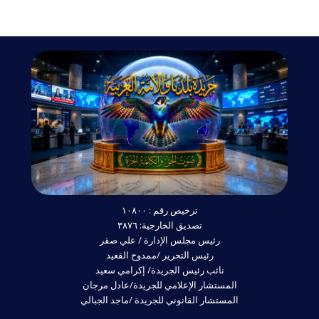
ترخيص رقم : ١٠٨٠٠
تصديق الخارجية: ٣٨٧٦
رئيس مجلس الإدارة / علي صقر
رئيس التحرير /ممدوح القعيد
نائب رئيس الجريدة/ إكرامي سعيد
المستشار الإعلامي للجريدة/عادل مرجان
المستشار القانوني للجريدة /ماجد الجبالي