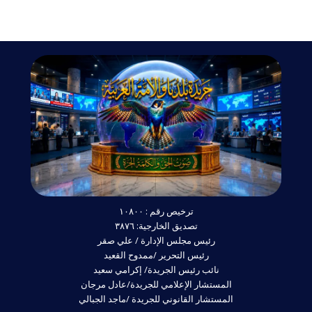
ترخيص رقم : ١٠٨٠٠
تصديق الخارجية: ٣٨٧٦
رئيس مجلس الإدارة / علي صقر
رئيس التحرير /ممدوح القعيد
نائب رئيس الجريدة/ إكرامي سعيد
المستشار الإعلامي للجريدة/عادل مرجان
المستشار القانوني للجريدة /ماجد الجبالي