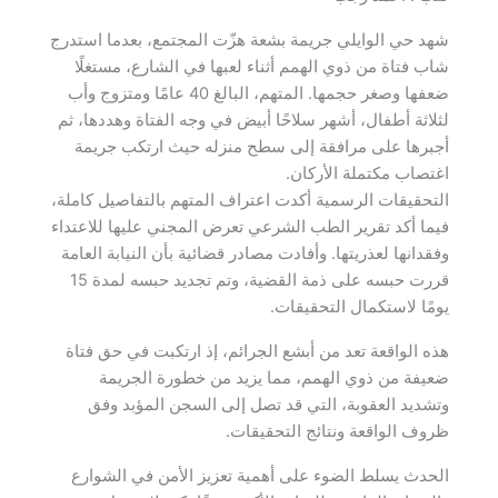
شهد حي الوايلي جريمة بشعة هزّت المجتمع، بعدما استدرج
شاب فتاة من ذوي الهمم أثناء لعبها في الشارع، مستغلًا
ضعفها وصغر حجمها. المتهم، البالغ 40 عامًا ومتزوج وأب
لثلاثة أطفال، أشهر سلاحًا أبيض في وجه الفتاة وهددها، ثم
أجبرها على مرافقة إلى سطح منزله حيث ارتكب جريمة
اغتصاب مكتملة الأركان.
التحقيقات الرسمية أكدت اعتراف المتهم بالتفاصيل كاملة،
فيما أكد تقرير الطب الشرعي تعرض المجني عليها للاعتداء
وفقدانها لعذريتها. وأفادت مصادر قضائية بأن النيابة العامة
قررت حبسه على ذمة القضية، وتم تجديد حبسه لمدة 15
يومًا لاستكمال التحقيقات.
هذه الواقعة تعد من أبشع الجرائم، إذ ارتكبت في حق فتاة
ضعيفة من ذوي الهمم، مما يزيد من خطورة الجريمة
وتشديد العقوبة، التي قد تصل إلى السجن المؤبد وفق
ظروف الواقعة ونتائج التحقيقات.
الحدث يسلط الضوء على أهمية تعزيز الأمن في الشوارع