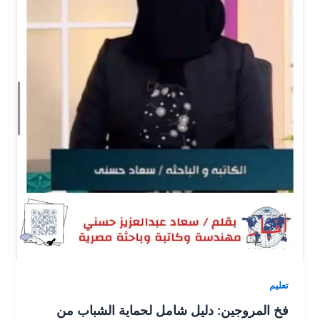
y
er
k
تعليم
فخ المروجين: دليل شامل لحماية الشباب من