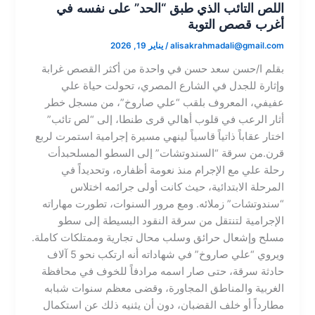
اللص التائب الذي طبق “الحد” على نفسه في
أغرب قصص التوبة
alisakrahmadali@gmail.com
/
يناير 19, 2026
بقلم ا/حسن سعد حسن في واحدة من أكثر القصص غرابة
وإثارة للجدل في الشارع المصري، تحولت حياة علي
عفيفي، المعروف بلقب “علي صاروخ”، من مسجل خطر
أثار الرعب في قلوب أهالي قرى طنطا، إلى “لص تائب”
اختار عقاباً ذاتياً قاسياً لينهي مسيرة إجرامية استمرت لربع
قرن.​من سرقة “السندوتشات” إلى السطو المسلح​بدأت
رحلة علي مع الإجرام منذ نعومة أظفاره، وتحديداً في
المرحلة الابتدائية، حيث كانت أولى جرائمه اختلاس
“سندوتشات” زملائه. ومع مرور السنوات، تطورت مهاراته
الإجرامية لتنتقل من سرقة النقود البسيطة إلى سطو
مسلح وإشعال حرائق وسلب محال تجارية وممتلكات كاملة.​
ويروي “علي صاروخ” في شهاداته أنه ارتكب نحو 5 آلاف
حادثة سرقة، حتى صار اسمه مرادفاً للخوف في محافظة
الغربية والمناطق المجاورة، وقضى معظم سنوات شبابه
مطارداً أو خلف القضبان، دون أن يثنيه ذلك عن استكمال