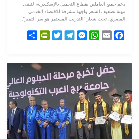
دعم جميع العاملين بقطاع التجميل بالإسكندرية، لتبقى
مهنة تصفيف الشعر واجهة مشرفة للاقتصاد الخدمي
المصري، تحت شعار “التدريب المستمر هو سر التميز”.
S
Pr
T
T
M
W
E
F
h
in
w
el
e
h
m
a
ar
tF
itt
e
s
at
ai
c
e
ri
er
gr
s
s
l
e
e
a
e
A
b
n
m
n
p
o
dl
g
p
o
y
er
k