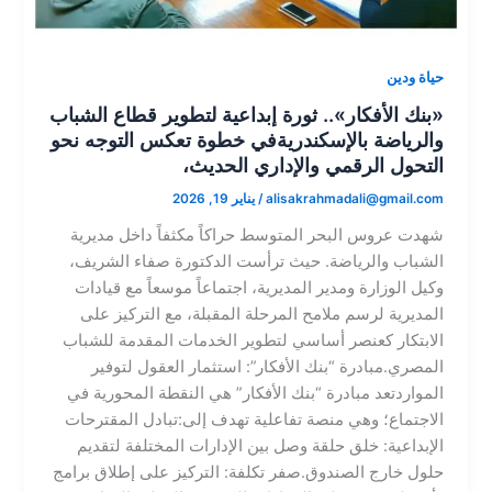
حياة ودين
​«بنك الأفكار».. ثورة إبداعية لتطوير قطاع الشباب
والرياضة بالإسكندرية​في خطوة تعكس التوجه نحو
التحول الرقمي والإداري الحديث،
alisakrahmadali@gmail.com
/
يناير 19, 2026
شهدت عروس البحر المتوسط حراكاً مكثفاً داخل مديرية
الشباب والرياضة. حيث ترأست الدكتورة صفاء الشريف،
وكيل الوزارة ومدير المديرية، اجتماعاً موسعاً مع قيادات
المديرية لرسم ملامح المرحلة المقبلة، مع التركيز على
الابتكار كعنصر أساسي لتطوير الخدمات المقدمة للشباب
المصري.​مبادرة “بنك الأفكار”: استثمار العقول لتوفير
الموارد​تعد مبادرة “بنك الأفكار” هي النقطة المحورية في
الاجتماع؛ وهي منصة تفاعلية تهدف إلى:​تبادل المقترحات
الإبداعية: خلق حلقة وصل بين الإدارات المختلفة لتقديم
حلول خارج الصندوق.​صفر تكلفة: التركيز على إطلاق برامج