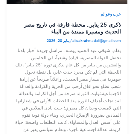
عرب وعوالم
​ذكرى 25 يناير.. محطة فارقة في تاريخ مصر
الحديث ومسيرة ممتدة من البناء
alisakrahmadali@gmail.com
/
يناير 20, 2026
​بقلم: شوقي عبد الحميد يوسف مراسل جريدة أخبار بلدنا​
تحتفل الدولة المصرية، قيادةً وشعباً، في الخامس
والعشرين من يناير من كل عام بذكرى ثورة “25 يناير”، تلك
اللحظة التي لم تكن مجرد حدث عابر، بل نقطة تحول
جوهرية في مسار مصر الحديث، وإعلاناً صريحاً عن إرادة
شعب تطلع نحو آفاق أرحب من الحرية والكرامة والعدالة
الاجتماعية.​ثوابت الثورة: صرخة من أجل الكرامة والعدالة​
لقد تجلت أهداف الثورة منذ اللحظات الأولى في شعاراتها
التي لامست وجدان كل مصري؛ حيث نادى الملايين في
الميادين بضرورة الإصلاح الجذري، وبناء دولة قوية تقوم
على أسس العدل والمساواة. كانت التطلعات واضحة: حياة
كريمة، عدالة اجتماعية ناجزة، ونظام سياسي يعبر عن