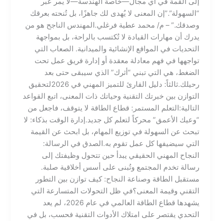
إلى القمة في أي مجال—خاصة الهندسة—لا يمر عبر
“السهولة”.​”إن المعنى لا يُهدى لك جاهزًا، بل تُنحته بعرقك
وصدقك.” – م/ محمد عطية فرغلي.​المهندس الناجح هو من
يدرك أن مهارات القيادة لا تُكتسب بالراحة، بل بمواجهة
التحديات في المواقع الإنشائية والميدانية. الصعاب التي
تواجهها في فهم معادلة معقدة أو إدارة فريق عمل تحت
الضغط، هي التي تبني “أثرك” الذي سيبقى حتى بعد
رحيلك.​ثالثاً: دليل القارئ للتميز المهني في 2026​لتحقيق
التوازن بين خبرتك التقنية وحياتك ذات المعنى، اتبع القواعد
التالية:​التعلم المستمر: قطاع الطاقة لا يتوقف، فاجعل من
“وعيك الأعمق” محركاً لتعلم كل جديد.​إدارة الوقت بذكاء: لا
تبحث عن السهولة في توزيع المهام، بل ابحث عن القيمة
التي سيضيفها كل عمل تقوم به.​الصدق في الرسالة:
النجاح المهني الحقيقي يبدأ حين تتحول وظيفتك إلى
رسالة تخدم المجتمع وتُبنى على أسس أخلاقية صلبة.​​
مستقبل الطاقة وصناعة النجاح: كيف توازن بين التطور
التقني وقيمة المعنى؟​في ظل التحولات المتسارعة التي
يشهدها قطاع الطاقة العالمي في عام 2026، لم يعد
التحدي يقتصر على امتلاك الأدوات التقنية فحسب، بل في