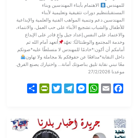
للمهندس.
الاهتمام بأبناء المهندسين وبناء
المستقبلتنظيم دورات تثقيفية وتعليمية لأبناء
المهندسين.دعم وتنمية المواهب الفنية والعلمية والإبداعية
للأطفال والشباب.تشجيع الأبناء على حب العمل، والانتماء،
والاعتماد على النفس.إعداد جيل واعٍ قادر على الإبداع
وخدمة المجتمع والوطنثالثًا: تعهّد
أتعهد أمام الله ثم
أمامكم أن أكون:*خادمًا للمهندس لا متسلطًا عليه*صوتكم
داخل النقابة*مدافعًا عن حقوقكم بلا مجاملة ولا تهاون
معًا نبني نقابة تليق بناصوتك أمانة… واختيارك يصنع الفرق.
موعدنا 27/2/2026
S
Pr
T
T
M
W
E
F
h
in
w
el
e
h
m
a
ar
tF
itt
e
s
at
ai
c
e
ri
er
gr
s
s
l
e
e
a
e
A
b
n
m
n
p
o