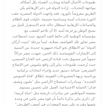
طموحات الأجيال الشابة ويحارب الفساد بكل أشكاله.​
مواجهة التحديات.. إرادة الدولة في دحر الإرهاب​لم يكن
الطريق مفروشاً بالورود، فقد واجهت الدولة المصرية عقب
الثورة تحديات أمنية وسياسية جسيمة. حاولت قوى الظلام
والجماعات الإرهابية استغلال حالة عدم الاستقرار للنيل من
نسيج الوطن وزعزعة أمنه. إلا أن تلاحم الشعب مع
مؤسساته الوطنية كان حائط الصد المنيع، حيث استطاعت
مصر تجاوز تلك العواصف بصلابة، لتبدأ مرحلة “تثبيت أركان
الدولة” ثم الانطلاق نحو البناء.​جمهورية جديدة: من التنمية
إلى الإنجازات القومية​منذ ذلك الحين، شهدت مصر حراكاً
تنموياً غير مسبوق تحت قيادة الرئيس عبد الفتاح السيسي،
حيث تُرجمت طموحات يناير إلى واقع ملموس عبر:​الإصلاح
التشريعي: صياغة دستور جديد وإجراء انتخابات برلمانية
ورئاسية نزيهة.​المشروعات القومية: إطلاق “قناة السويس
الجديدة”، ومبادرات استصلاح الأراضي مثل “مليون ونصف
فدان”.​الحماية الاجتماعية: العمل على تحسين مستوى
معيشة المواطنين عبر مبادرات تاريخية مثل “حياة كريمة”.​
”إن ذكرى يناير تذكرنا دائماً بأن قوة مصر تكمن في وحدة
شعبها وقدرته على صنع المعجزات في أصعب الظروف.”​