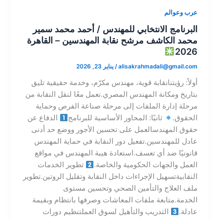
عرب وعوالم
البرنامج الانتخابي للمهندس / أحمد محمد سمير
محمد الكاشف مرشح نقابة المهندسين – القاهرة
2026
alisakrahmadali@gmail.com
/
يناير 23, 2026
أولاً: رؤيتنانقابة قوية، مهندس مكرّم، وخدمة حقيقية تليق
بتاريخ ومكانة المهندس المصري.نعمل معًا لنقل النقابة من
مرحلة إدارة الملفات إلى مرحلة صناعة الفرص وحماية
الحقوق.
ثانيًا: المحاور الأساسية للبرنامج
الدفاع عن
حقوق المهندسالعمل على تحسين الأجور ووضع حد أدنى
عادل للمهندسين.تفعيل دور النقابة في حماية المهندس
قانونيًا ضد أي تعسف.استعادة هيبة المهندس في مواقع
العمل والجهات الحكومية والخاصة.
تطوير الخدمات
النقابيةتسهيل الإجراءات داخل النقابة وتقليل الروتين.تطوير
ملف العلاج والتأمين الصحي وتحسين مستوى
الخدمة.متابعة ملفات المعاشات وصرفها بانتظام وبقيمة
عادلة.
التدريب والتأهيل لسوق العملتنظيم دورات