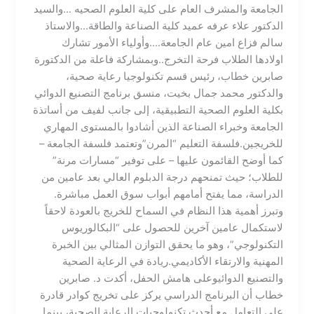
الجامعة والمشرف العام على كلية العلوم الصحيه …والسيد
الدكتور علاء عرفه عميد كلية الصناعة والطاقة…والاستاذ
سالم فزاع امين عام الجامعة….وأولياء الأمور تشارك
اولادها الطلاب فرحة التخرج..وبمشاركة فاعلة من الدكتورة
صابرين خطاب، رئيس قسم تكنولوجيا رعاية صحية،
والدكتور محمد جمال بخيت، منسق برنامج التصنيع الدوائي
بكلية العلوم الصحية التطبيقية، إلى جانب لفيف من أساتذة
الجامعة وخبراء الصناعة الذين أشادوا بالمستوى المهاري
للخريجين.​فلسفة التعليم “المرن”​وتعتمد فلسفة الجامعة –
كما أوضح القائمون عليها – على توفير “مسارات مرنة”
للطلاب؛ حيث تمنحهم درجة الدبلوم العالي بعد عامين من
الدراسة، مما يفتح أمامهم أبواب سوق العمل مباشرة.
وتبرز أهمية هذا النظام في السماح للخريج بالعودة لاحقاً
لاستكمال عامين آخرين للحصول على “البكالوريوس
التكنولوجي”، وهو ما يحقق التوازن المثالي بين الخبرة
المهنية والارتقاء الأكاديمي.​ريادة في الرعاية الصحية
والتصنيع الدوائي​وعلى هامش الحفل، أكدت د. صابرين
خطاب أن البرنامج الدراسي يركز على تخريج كوادر قادرة
على التعامل مع أحدث تكنولوجيات الرعاية الصحية، بينما