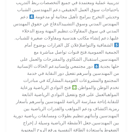
تدريبية عملية ومعتمدة في جميع التخصصات.ربط التدريب
باحتياجات سوق العمل الحقيقي.دعم المهندسين الشباب
وحديثي التخرج ببرامج تأهيل مجانية أو مدعومة.
دعم
المهندس المدني وسوق التشييدالدفاع عن حقوق المهندس
المدني في سوق المقاولات.تنظيم المهنة ومنع الدخلاء
عليها.دعم إنشاء مكاتب هندسية ومقاولات صغيرة للشباب.
الشفافية والتواصلإعلان كل القرارات بوضوح أمام
الجمعية العمومية.فتح قنوات تواصل مباشرة مع
المهندسين.استقبال الشكاوى والمقترحات والعمل على
حلها بجدية.
دور مجتمعي وإنسانيدعم الحالات الإنسانية
من المهندسين وأسرهم.تفعيل دور النقابة في خدمة
المجتمع والمشروعات القومية.المشاركة في مبادرات
تخدم الوطن والمواطن.
فتح النوادي الرياضية ورعاية
المواهبالعمل على فتح وتفعيل النوادي الرياضية التابعة
للنقابة.إتاحة ممارسة الرياضة للمهندسين وأسرهم بأسعار
رمزية.اكتشاف ودعم المواهب والقدرات الرياضية بين
المهندسين وأبنائهم.تنظيم بطولات ومسابقات رياضية دورية
بين المهندسين.جعل الأنشطة الرياضية وسيلة لـ إخراج
الضغوط واستعادة الطاقة النفسية ورفع الروح المعنوية