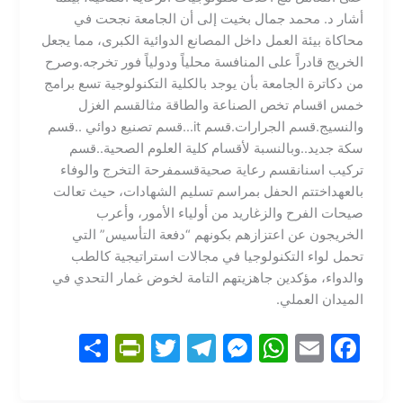
أشار د. محمد جمال بخيت إلى أن الجامعة نجحت في
محاكاة بيئة العمل داخل المصانع الدوائية الكبرى، مما يجعل
الخريج قادراً على المنافسة محلياً ودولياً فور تخرجه.وصرح
من دكاترة الجامعة بأن يوجد بالكلية التكنولوجية تسع برامج
خمس اقسام تخص الصناعة والطاقة مثالقسم الغزل
والنسيج.قسم الجرارات.قسم it…قسم تصنيع دوائي ..قسم
سكة جديد..وبالنسبة لأقسام كلية العلوم الصحية..قسم
تركيب اسنانقسم رعاية صحيةقسم​فرحة التخرج والوفاء
بالعهد​اختتم الحفل بمراسم تسليم الشهادات، حيث تعالت
صيحات الفرح والزغاريد من أولياء الأمور، وأعرب
الخريجون عن اعتزازهم بكونهم “دفعة التأسيس” التي
تحمل لواء التكنولوجيا في مجالات استراتيجية كالطب
والدواء، مؤكدين جاهزيتهم التامة لخوض غمار التحدي في
الميدان العملي.
S
Pr
T
T
M
W
E
F
h
in
w
el
e
h
m
a