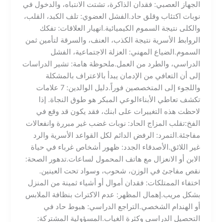
الجهاز العصبي: فقدان الذاكرة، تشتت الانتباه، والدخول في
نوبات اكتئاب وقلق حاد.​الفشل العضوي: تلف الكبد، القلب،
والكلى نتيجة السموم الكيميائية.​انهيار العلاقات: تفكك
الروابط الأسرية نتيجة الكذب، العنف، والسرقة لتأمين ثمن
السموم.​الضياع المهني: العزلة الاجتماعية، الفشل
الدراسي، والطرد من العمل.​ملحوظة هامة: تشير الدراسات
إلى أن التعافي من الإدمان يبدأ بالاعتراف بالمشكلة
واللجوء إلى المتخصصين فوراً.​دليل الوالدين: 7 علامات
تكشف تعاطي الأبناء​الوعي المبكر هو طوق النجاة. إذا
لاحظت هذه التغييرات على ابنك، فقد يكون قد وقع في
الفخ:​تقلب المزاج الحاد: نوبات غضب غير مبررة وانفعالات
مفاجئة.​التمرد: الرفض الدائم لكل القواعد الأسرية والرد
غير اللائق.​الأصدقاء الجدد: ظهور أشخاص غرباء في حياة
الابن أو الانعزال مع هاتف المحمول لساعات.​تدهور الصحة:
نقص مفاجئ في الوزن، شحوب، وسواد تحت العينين.​
اختفاء الممتلكات: فقدان أموال أو أشياء ثمينة من المنزل
بشكل مريب.​إهمال المظهر: عدم الاكتراث بنظافة الملابس
أو الهندام الشخصي.​التراجع الدراسي: هبوط حاد في
التحصيل الدراسي وكثرة الغياب.​المسؤولية المشتركة: