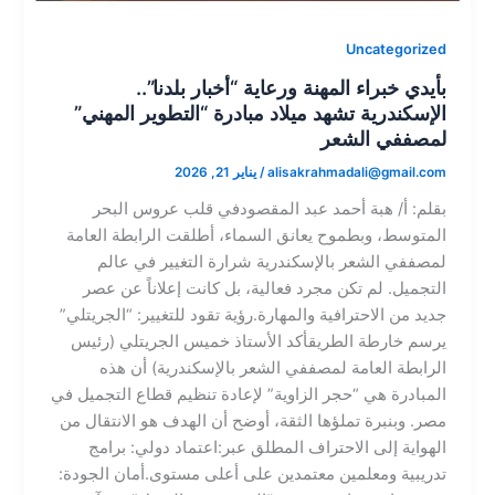
Uncategorized
بأيدي خبراء المهنة ورعاية “أخبار بلدنا”..
الإسكندرية تشهد ميلاد مبادرة “التطوير المهني”
لمصففي الشعر
alisakrahmadali@gmail.com
/
يناير 21, 2026
​بقلم: أ/ هبة أحمد عبد المقصود​في قلب عروس البحر
المتوسط، وبطموح يعانق السماء، أطلقت الرابطة العامة
لمصففي الشعر بالإسكندرية شرارة التغيير في عالم
التجميل. لم تكن مجرد فعالية، بل كانت إعلاناً عن عصر
جديد من الاحترافية والمهارة.​رؤية تقود للتغيير: “الجريتلي”
يرسم خارطة الطريق​أكد الأستاذ خميس الجريتلي (رئيس
الرابطة العامة لمصففي الشعر بالإسكندرية) أن هذه
المبادرة هي “حجر الزاوية” لإعادة تنظيم قطاع التجميل في
مصر. وبنبرة تملؤها الثقة، أوضح أن الهدف هو الانتقال من
الهواية إلى الاحتراف المطلق عبر:​اعتماد دولي: برامج
تدريبية ومعلمين معتمدين على أعلى مستوى.​أمان الجودة: