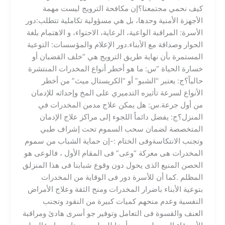
كيف نحمي مجتمعنا؟​إن مكافحة الترويج ليست مهمة
الأجهزة الأمنية وحدها، بل هي مسؤولية تكاملية تتطلب:​دور
الأسرة: المراقبة الواعية، الرعاية، الاحتواء، و الاهتمام بلغة
الحوار وصداقة مع الأبناء.​دور الإعلام والمؤسسات: التوعية
المستمرة بأن نهاية طريق الترويج هي “خلف القضبان أو
خسارة الحياة “​س: ما هو أخطر أنواع المخدرات المنتشرة
حالياً؟ج: يعتبر “الشبو” أو “الكريستال ميث” من أخطر
الأنواع لسرعة تأثيره التدميري على المخ وإحداثه للإدمان
من أول جرعة.​س: هل يمكن علاج مدمن المخدرات في
المنزل؟ج: يفضل دائماً اللجوء إلى مراكز علاج الإدمان
المتخصصة لضمان سحب السموم تحت إشراف طبي
وتجنب الانتكاسةوفى الختام :-إن حماية الشباب من سموم
المخدرات هى معركة “وعى” فى المقام الأول ، فالوعى هو
الحصن المنيع الذى يحول دون وقوع شبابنا فى هذا المنزلق
المظلم .كما أن للأسرة دور فى الوقاية من المخدرات
بتوعية الأبناء باضرار المخدرات ومنح الثقة وعلاج الأمراض
النفسية وعدم منحهم كميات كبيرة من النقود وتجنب
العنف والقسوة فى التعامل وتوفير جو أسرى هادئ ومراقبة