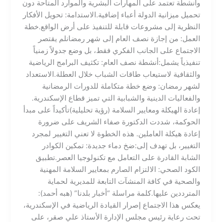
وأنشطة تعتمد على المهارات البشرية والموارد المتاحة دون
تحميل ميزانية الدولة أعباء إضافية.​الاستدامة: تحويل الأفكار
النظرية إلى مشروعات قابلة للتنفيذ على أرض الواقع.​خطة
العمل: من إجازة نصف العام إلى شهر رمضان​لم يقتصر
الاجتماع على الجانب الفكري فقط، بل وضع جدولاً زمنياً
تنفيذياً يشمل:​أنشطة نصف العام: تكثيف البرامج الرياضية
والثقافية لاستيعاب طاقات الشباب خلال العطلة.​الاستعداد
لشهر رمضان: وضع خطة متكاملة للدورات الرمضانية
والفعاليات الدينية والشبابية التي تميز قطاع الإسكندرية.​
إعادة الهيكلة ومعايير السلامة (رؤية تحليلية)​تأكيداً على مبدأ
الحوكمة، شددت الدكتورة صفاء الشريف على ضرورة
إعادة هيكلة العاملين. هذه الخطوة لا تعني التغيير لمجرد
التغيير، بل تهدف إلى:​ضخ دماء جديدة: تمكين الكوادر
الشابة القادرة على التعامل مع تكنولوجيا العصر.​تطبيق
الكود الصحي: الالتزام الصارم بمعايير السلامة المهنية
والصحية في كافة المنشآت التابعة للمديرية لحماية
المترددين عليها.​كلمة مراسلة “أخبار بلدنا” (هبه أحمد):
يعكس هذا الاجتماع إصرار القيادة الرياضية في الإسكندرية،
تحت رعاية رئيس مجلس الإدارة الأستاذ علي صقر، على