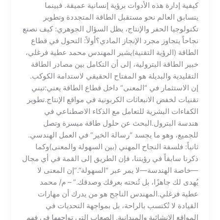
كيفية إدارة هذه الأدوات برؤية إنسانية عميقة. فبينما
يتسابق العالم نحو مستقبل الطاقة المتجددة وتطوير
تكنولوجيا الحفر والإنتاج، يظل السؤال الجوهري: كيف نصنع
نجاحاً يتجاوز مجرد الإنجاز المادي؟​أولاً: التحول في قطاع
الطاقة (الرؤية التقنية)​يشير المهندس محمد عطية فرغلي،
خبير الطاقة البترولية، إلى أن التكامل بين مصادر الطاقة
التقليدية والبديلة هو المفتاح الحقيقي لاستدامة الكوكب.
إن الاستثمار في “المعنى” داخل قطاع الطاقة يعني:​تبني
تقنيات لخفض الانبعاثات الكربونية في مواقع الإنتاج.​تطوير
الكفاءات البشرية للتعامل مع الذكاء الاصطناعي في
هندسة البترول.​البحث عن حلول طاقة ميسرة وتصل
للجميع، وهو ما يجسد “رسالة الخير” في العمل الهندسي.​
ثانياً: فلسفة النجاح المهني (بين السهولة والمعنى)​وكما
ذكرنا سابقاً في رؤيتنا، فإن الطريق إلى القمة في أي مجال
—خاصة الهندسة—لا يمر عبر “السهولة”.​”إن المعنى لا
يُهدى لك جاهزًا، بل تُنحته بعرقك وصدقك.” – م/ محمد
عطية فرغلي.​المهندس الناجح هو من يدرك أن مهارات
القيادة لا تُكتسب بالراحة، بل بمواجهة التحديات في
المواقع الإنشائية والميدانية. الصعاب التي تواجهها في فهم