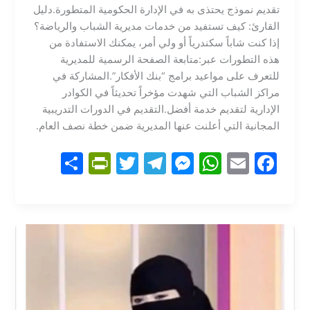
تقديم نموذج يحتذى به في الإدارة الحكومية المتطورة.​دليل
القارئ: كيف تستفيد من خدمات مديرية الشباب والرياضة؟​
إذا كنت شاباً سكندرياً أو ولي أمر، يمكنك الاستفادة من
هذه التطورات عبر:​متابعة الصفحة الرسمية للمديرية
للتعرف على مواعيد برامج “بنك الأفكار”.​المشاركة في
مراكز الشباب التي شهدت مؤخراً تحديثاً في الكوادر
الإدارية لتقديم خدمة أفضل.​التقديم في الدورات التدريبية
المجانية التي أعلنت عنها المديرية ضمن خطة نصف العام.
S
Pr
T
T
M
W
E
F
h
in
w
el
e
h
m
a
ar
tF
itt
e
s
at
ai
c
e
ri
er
gr
s
s
l
e
e
a
e
A
b
n
m
n
p
o
dl
g
p
o