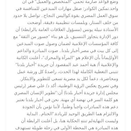
وضع قواعد صارمة تحمي “المتخصص والعميل” في آن
واحد.​تمكين الكوادر: صقل مهارات المبدعين للمنافسة في
سوق العمل المصري بقوة.​كواليس النجاح.. تواصل بلا حدود​
من خلف الستار، وبلمسات تنظيمية دقيقة، أوضحت
الأستاذة نبيلة يونس (مسؤول العلاقات العامة بالرابطة) أن
دور الإدارة يتجاوز التنسيق، بل هو بناء “جسور من الثقة” مع
كافة المؤسسات الإعلامية لضمان وصول صوت المبدعين
إلى كل بيت في مصر.​أخبار بلدنا.. صوت المبادرة والداعم
الأول​إيماناً بأن الإعلام هو “المرآة والمحرك”، أعلنت الكاتبة
والإعلامية أ/ هبة أحمد عبد المقصود أن جريدة “أخبار بلدنا”
تتبنى التغطية الكاملة لهذا الحدث، راصدةً كل ورشة عمل
ومحاضرة، دعماً لكل يد مصرية تسعى للتطوير والابتكار.​
وفي تصريح يعكس الرؤية الوطنية، أكد د/ علي صقر (رئيس
مجلس إدارة جريدة أخبار بلدنا) أن:​”تطوير الإنسان المصري
هو كلمة السر في نهضة أي مهنة. نحن في أخبار بلدنا نعتبر
دعم هذه المبادرات واجباً وطنياً، لأننا نؤمن بأن الجودة
والالتزام هما الطريق الوحيد للريادة.”الختام.. البداية
وليست النهاية​لم تنتهِ الحكاية هنا، بل أعلنت الرابطة أن
هذه المبادرة هي المحطة الأولى في رحلة طويلة تستهدف