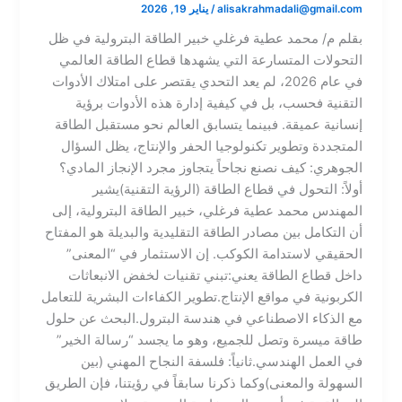
alisakrahmadali@gmail.com
/
يناير 19, 2026
​بقلم م/ محمد عطية فرغلي خبير الطاقة البترولية ​في ظل
التحولات المتسارعة التي يشهدها قطاع الطاقة العالمي
في عام 2026، لم يعد التحدي يقتصر على امتلاك الأدوات
التقنية فحسب، بل في كيفية إدارة هذه الأدوات برؤية
إنسانية عميقة. فبينما يتسابق العالم نحو مستقبل الطاقة
المتجددة وتطوير تكنولوجيا الحفر والإنتاج، يظل السؤال
الجوهري: كيف نصنع نجاحاً يتجاوز مجرد الإنجاز المادي؟​
أولاً: التحول في قطاع الطاقة (الرؤية التقنية)​يشير
المهندس محمد عطية فرغلي، خبير الطاقة البترولية، إلى
أن التكامل بين مصادر الطاقة التقليدية والبديلة هو المفتاح
الحقيقي لاستدامة الكوكب. إن الاستثمار في “المعنى”
داخل قطاع الطاقة يعني:​تبني تقنيات لخفض الانبعاثات
الكربونية في مواقع الإنتاج.​تطوير الكفاءات البشرية للتعامل
مع الذكاء الاصطناعي في هندسة البترول.​البحث عن حلول
طاقة ميسرة وتصل للجميع، وهو ما يجسد “رسالة الخير”
في العمل الهندسي.​ثانياً: فلسفة النجاح المهني (بين
السهولة والمعنى)​وكما ذكرنا سابقاً في رؤيتنا، فإن الطريق