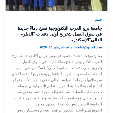
تعليم
جامعة برج العرب التكنولوجية تضخ دماءً جديدة
في سوق العمل بتخريج أولى دفعات “الدبلوم
العالي”​الإسكندرية
alisakrahmadali@gmail.com
/
يناير 20, 2026
بقلم: مرفت محمد محمود فهمي​في عرس أكادي جامعة برج
العرب التكنولوجية تضخ دماءً جديدة في سوق العمل
بتخريج أولى دفعات “الدبلوم العالي”​الإسكندريةمي مهيب،
احتفلت جامعة برج العرب التكنولوجية بتخريج الدفعة الأولى
من طلابها بمرحلة “الدبلوم العالي”، في خطوة تعكس نجاح
الاستراتيجية الوطنية لتطوير التعليم التكنولوجي وربطه
بالاحتياجات الفعلية للصناعة والمنظومة الصحية في مصر.​
حضور قيادي مميز​أقيمت الاحتفالية برعاية وحضور قيادات
الجامعة السيد رئيس الجامعة الدكتور محمد
الجوهرى..والسيد الدكتور ابراهيم الفحام مستشار رئيس