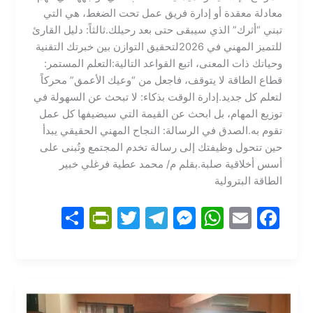
معادلة معقدة أو إدارة فريق عمل تحت الضغط، هي التي
تبني “أثرك” الذي سيبقى حتى بعد رحيلك.​ثالثاً: دليل القارئ
للتميز المهني في 2026​لتحقيق التوازن بين خبرتك التقنية
وحياتك ذات المعنى، اتبع القواعد التالية:​التعلم المستمر:
قطاع الطاقة لا يتوقف، فاجعل من “وعيك الأعمق” محركاً
لتعلم كل جديد.​إدارة الوقت بذكاء: لا تبحث عن السهولة في
توزيع المهام، بل ابحث عن القيمة التي سيضيفها كل عمل
تقوم به.​الصدق في الرسالة: النجاح المهني الحقيقي يبدأ
حين تتحول وظيفتك إلى رسالة تخدم المجتمع وتُبنى على
أسس أخلاقية صلبة.​بقلم م/ محمد عطية فرغلي خبير
الطاقة البترولية
S
Pr
T
T
M
W
E
F
h
in
w
el
e
h
m
a
ar
tF
itt
e
s
at
ai
c
e
ri
er
gr
s
s
l
e
e
a
e
A
b