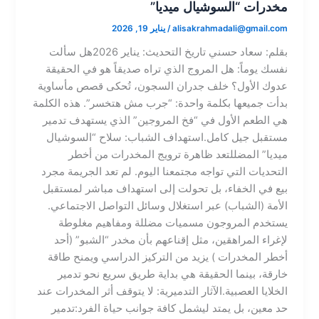
مخدرات “السوشيال ميديا”
alisakrahmadali@gmail.com
/
يناير 19, 2026
​بقلم: سعاد حسني تاريخ التحديث: يناير 2026​هل سألت
نفسك يوماً: هل المروج الذي تراه صديقاً هو في الحقيقة
عدوك الأول؟ خلف جدران السجون، تُحكى قصص مأساوية
بدأت جميعها بكلمة واحدة: “جرب مش هتخسر”. هذه الكلمة
هي الطعم الأول في “فخ المروجين” الذي يستهدف تدمير
مستقبل جيل كامل.​استهداف الشباب: سلاح “السوشيال
ميديا” المضلل​تعد ظاهرة ترويج المخدرات من أخطر
التحديات التي تواجه مجتمعنا اليوم. لم تعد الجريمة مجرد
بيع في الخفاء، بل تحولت إلى استهداف مباشر لمستقبل
الأمة (الشباب) عبر استغلال وسائل التواصل الاجتماعي.​
يستخدم المروجون مسميات مضللة ومفاهيم مغلوطة
لإغراء المراهقين، مثل إقناعهم بأن مخدر “الشبو” (أحد
أخطر المخدرات ) يزيد من التركيز الدراسي ويمنح طاقة
خارقة، بينما الحقيقة هي بداية طريق سريع نحو تدمير
الخلايا العصبية.​الآثار التدميرية: ​لا يتوقف أثر المخدرات عند
حد معين، بل يمتد ليشمل كافة جوانب حياة الفرد:​تدمير