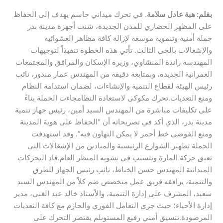
بقلم: هبة عادل سلامة
. ​في تحرك ميداني حاسم يهدف إلى الحفاظ
على المظهر الحضاري للمدن الجديدة، شنت أجهزة مدينة بدر
حملة أمنية وتنموية موسعة لإزالة كافة مظاهر العشوائية
والإشغالات بالحى الثالث. تأتي هذه الخطوة تنفيذاً لتوجيهات
المهندسة راندة المنشاوي، وزيرة الإسكان والمرافق والمجتمعات
العمرانية الجديدة، وبمتابعة دقيقة من المهندس عمار مندور، نائب
رئيس الهيئة لقطاع التنمية والإنشاءات، لضمان استدامة النظام
ومنع التعديات.​تحرك مكوكى لاستعادة النظام​جاءت الحملة بناءً
على تكليفات مباشرة من المهندس السيد أمين، رئيس جهاز تنمية
مدينة بدر، الذي أكد في تصريحاته أن “الحفاظ على هوية المدينة
ومنع الفوضى خط أحمر لا يمكن التهاون فيه”. وقد استهدفت
الحملة تطهير الشوارع الرئيسية والميادين من الإشغالات التي
تعيق حركة المارة وتتسبب في تشويه المنظر العام.​قاد التحركات
الميدانية المهندس حسن الخياط، نائب رئيس الجهاز للطرق
والتنمية، يرافقه فريق عمل متخصص ضم كلاً من المهندس السيد
سعيد، المشرف على إدارة التنمية، والأستاذ خالد عبد الغني، مدير
إدارة الأحياء؛ حيث جرى التعامل الفوري والحازم مع كافة التعديات
المرصودة.​تنسيق أمني رفيع المستوى​لم يقتصر التحرك على