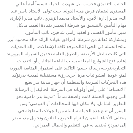
الجانب التنفيذي فحسب، بل شهدت الحملة تنسيقاً أمنياً عالي
المستوى لضمان فرض هيبة الدولة. حيث تولى الأستاذ ياسر عبد
الله، مدير إدارة الأمن، والأستاذ محمد الزهري، نائب مدير الإدارة،
مهام التأمين بالتنسيق مع شرطة التعمير بقيادة العميد مايكل
منير، مأمور القسم، والعقيد رامي شاهين، نائب المأمور،
وبمشاركة فعالة من شرطة المرافق بقيادة الرائد خالد محمود.​أبرز
نتائج الحملة في الحي الثالث:​رفع كافة الإشغالات: إزالة التعديات
التي كانت تشغل الأرصفة والطرق العامة.​تحقيق السيولة المرورية:
إعادة فتح الشوارع المغلقة بسبب الباعة الجائلين أو التعديات
التجارية.​توجيه رسالة حسم: التأكيد على استمرار المتابعة الدورية
لمنع عودة العشوائيات مرة أخرى.​رؤية مستقبلية لمدينة بدر​تؤكد
هذه التحركات السريعة والمنظمة أن جهاز مدينة بدر يضع
“الانضباط” على رأس أولوياته في المرحلة الحالية. إن الرسالة
التي وجهتها الحملة كانت واضحة تماماً: “مدينة بدر ماضية نحو
التطوير الشامل، ولا مكان فيها للمخالفات أو الفوضى”.​ومن
المقرر أن تتبع هذه الحملة سلسلة من الجولات المفاجئة في
مختلف الأحياء، لضمان التزام الجميع بالقانون وتحويل مدينة بدر
إلى نموذج يُحتذى به في التنظيم والجمال العمراني.