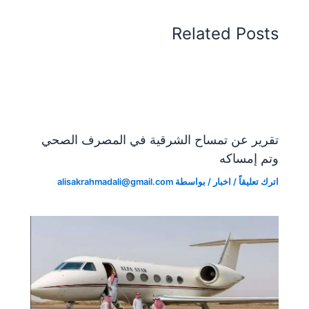
e
a
e
A
b
n
m
n
p
o
Related Posts
dl
g
p
o
y
er
k
تقرير عن تمساح الشرقية في المصرف الصحي
وتم إمساكه
اترك تعليقاً
/
اخبار
/ بواسطة
alisakrahmadali@gmail.com