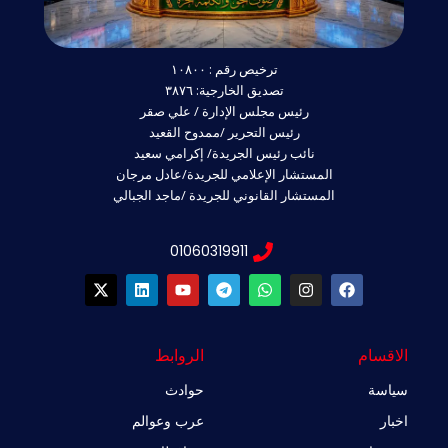
ترخيص رقم : ١٠٨٠٠
تصديق الخارجية: ٣٨٧٦
رئيس مجلس الإدارة / علي صقر
رئيس التحرير /ممدوح القعيد
نائب رئيس الجريدة/ إكرامي سعيد
المستشار الإعلامي للجريدة/عادل مرجان
المستشار القانوني للجريدة /ماجد الجبالي
01060319911
X
L
Y
T
W
I
F
-
i
o
e
h
n
a
t
n
u
l
a
s
c
w
k
t
e
t
t
e
i
e
u
g
s
a
b
الاقسام
الروابط
t
d
b
r
a
g
o
t
i
e
a
p
r
o
سياسة
حوادث
e
n
m
p
a
k
r
m
اخبار
عرب وعوالم