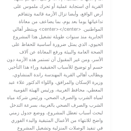
القرية أي استجابة عملية أو تحرك ملموس على
أرض الواقع، وأيضا تزال الأزمة قائمة وتتفاقم
تداعياتها يوما بعد يوم، بما يضاعف من معاناة
المواطنين. <center></center> وينتظر أهالي
الجابرية منذ سنوات طويلة تشغيل هذا المشروع
الحيوي، الذي يمثل ضرورة أساسية للحفاظ على
الصحة العامة والبيئة ورفع المعاناة عن آلاف
الأسر، ومن غير المقبول أن تستمر هذه الأزمة دون
حسم أو توضيح للأسباب الحقيقية وراء هذا التأخير.
ويطالب أهالي القرية المهندسة راندة المنشاوي،
وزيرة الإسكان والمرافق، واللواء الدكتور علاء عبد
المعطي، محافظ الغربية، ورئيس الهيئة القومية
لمياه الشرب والصرف الصحي، ورئيس شركة مياه
الشرب والصرف الصحي بالغربية، بسرعة التدخل
لبحث أسباب تعطل المشروع، ووضع جدول زمني
واضح للانتهاء من الأعمال المتبقية والبدء الفوري
في تنفيذ الوصلات المنزلية وتشغيل المشروع