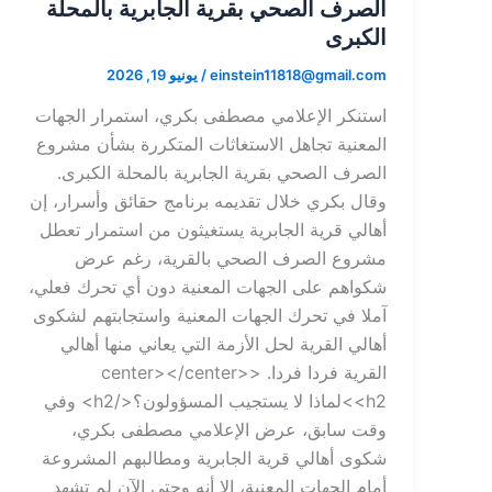
الصرف الصحي بقرية الجابرية بالمحلة
الكبرى
einstein11818@gmail.com
/
يونيو 19, 2026
استنكر الإعلامي مصطفى بكري، استمرار الجهات
المعنية تجاهل الاستغاثات المتكررة بشأن مشروع
الصرف الصحي بقرية الجابرية بالمحلة الكبرى.
وقال بكري خلال تقديمه برنامج حقائق وأسرار، إن
أهالي قرية الجابرية يستغيثون من استمرار تعطل
مشروع الصرف الصحي بالقرية، رغم عرض
شكواهم على الجهات المعنية دون أي تحرك فعلي،
آملا في تحرك الجهات المعنية واستجابتهم لشكوى
أهالي القرية لحل الأزمة التي يعاني منها أهالي
القرية فردا فردا. <center></center>
<h2>لماذا لا يستجيب المسؤولون؟</h2> وفي
وقت سابق، عرض الإعلامي مصطفى بكري،
شكوى أهالي قرية الجابرية ومطالبهم المشروعة
أمام الجهات المعنية، إلا أنه وحتى الآن لم تشهد