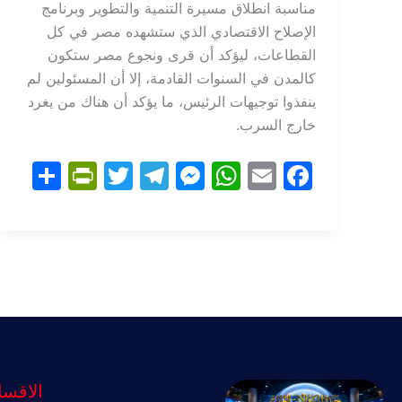
مناسبة انطلاق مسيرة التنمية والتطوير وبرنامج
الإصلاح الاقتصادي الذي ستشهده مصر في كل
القطاعات، ليؤكد أن قرى ونجوع مصر ستكون
كالمدن في السنوات القادمة، إلا أن المسئولين لم
ينفذوا توجيهات الرئيس، ما يؤكد أن هناك من يغرد
خارج السرب.
S
Pr
T
T
M
W
E
F
h
in
w
el
e
h
m
a
ar
tF
itt
e
s
at
ai
c
e
ri
er
gr
s
s
l
e
e
a
e
A
b
n
m
n
p
o
dl
g
p
o
y
er
k
الاقسا